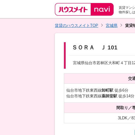
賃貸マン
物件探し
賃貸のハウスメイトTOP
宮城県
賃貸
ＳＯＲＡ Ｊ 101
宮城県仙台市若林区大和町４丁目12-
交
仙台市地下鉄東西線
卸町駅
徒歩6分
仙台市地下鉄東西線
薬師堂駅
徒歩14分
間取り／
3LDK／83