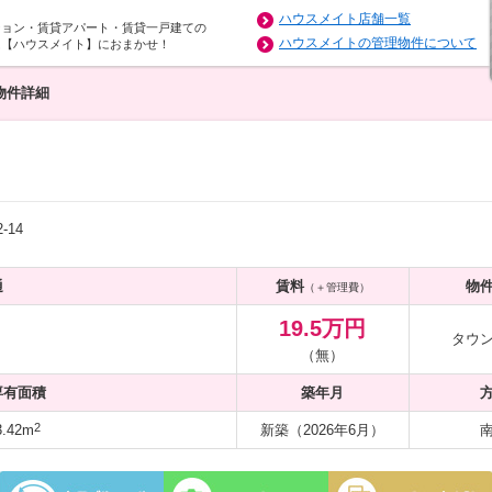
ハウスメイト店舗一覧
ション・賃貸アパート・賃貸一戸建ての
ハウスメイトの管理物件について
は【ハウスメイト】におまかせ！
物件詳細
14
通
賃料
物
（＋管理費）
19.5万円
タウ
（無）
専有面積
築年月
2
.42m
新築（2026年6月）