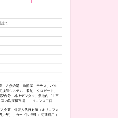
階建て
座、３点給湯、角部屋、テラス、バル
間換気システム、収納、クロゼット、
場2台分、地上デジタル、敷地内ゴミ置
、室内洗濯機置場、ＩＨコンロ二口
度入会要、保証人代行必須（オリコフォ
／年）、カード決済可（ 初期費用 ）