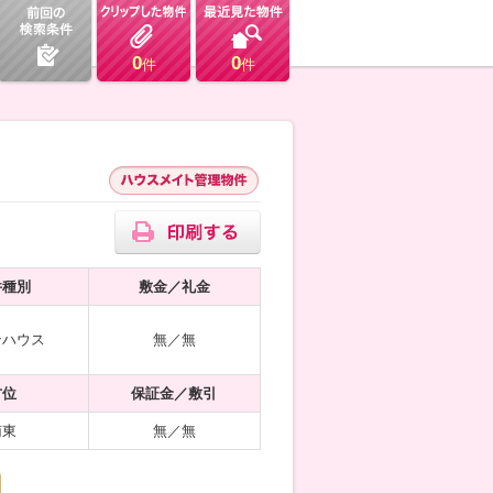
0
0
件
件
件種別
敷金／礼金
ンハウス
無／無
方位
保証金／敷引
南東
無／無