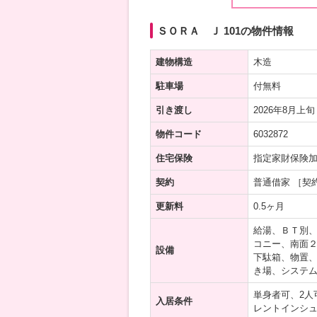
ＳＯＲＡ Ｊ 101の物件情報
建物構造
木造
駐車場
付無料
引き渡し
2026年8月上旬
物件コード
6032872
住宅保険
指定家財保険
契約
普通借家 ［契
更新料
0.5ヶ月
給湯、ＢＴ別
コニー、南面２
設備
下駄箱、物置、
き場、システ
単身者可、2人
入居条件
レントインシュ