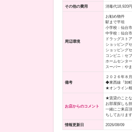
その他の費用
消毒代18,92
お勧め物件
駅まで平坦
小学校：仙台市
中学校：仙台市
ドラッグストア
周辺環境
ショッピングセ
ショッピングセ
コンビニ：セブ
ホームセンター
スーパー：やま
２０２６年８
備考
◆東西線『卸
★オンライン
★賃貸のこと
お部屋探しも
お店からのコメント
一緒にご来店
ちしておりま
情報更新日
2026/08/09