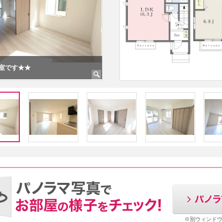
室です★★
★★16.3帖のLDKです★★
※別ウィンド