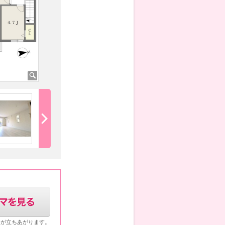
★★6帖洋室です★★
★★6.9帖洋室で
ウが立ちあがります。