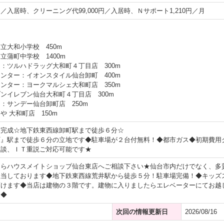
0円／入居時、クリーニング代99,000円／入居時、Ｎサポート1,210円／月
立大和小学校 450m
立蒲町中学校 1400m
：ツルハドラッグ大和町４丁目店 300m
ンター：イオンスタイル仙台卸町 400m
ンター：ヨークマルシェ大和町店 350m
ンイレブン仙台大和町４丁目店 300m
：サンデー仙台卸町店 250m
や 大和町店 150m
月完成☆地下鉄東西線卸町駅まで徒歩６分☆
町』駅まで徒歩６分の立地です◆駐車場が２台付無料！◆都市ガス◆初期費用
相談、ＩＴ重説ご対応可能です★
ならハウスメイトショップ仙台東店へご相談下さい★仙台市内だけでなく、多
担当しております◆地下鉄東西線荒井駅から徒歩５分！駐車場完備！◆キッズ
頂けます◆当店は建物の３階です。建物に入りましたらエレベーターにてお越
す◆
次回の情報更新日
2026/08/16