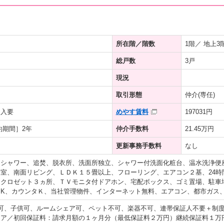
所在階／階数
1階／ 地上3
総戸数
3戸
現況
取引形態
仲介(専任)
加入要
めやす賃料
197031円
約期間］2年
仲介手数料
21.45万円
更新事務手数料
なし
、シャワー、追焚、脱衣所、洗面所独立、シャワー付洗面化粧台、温水洗浄便
室、南面リビング、ＬＤＫ１５畳以上、フローリング、エアコン２基、24時
クロゼット３ヵ所、ＴＶモニタ付ドアホン、宅配ボックス、ゴミ置場、駐車
ムK、カウンタＫ、当社管理物件、インターネット無料、エアコン、都市ガス
可、子供可、ルームシェア可、ペット不可、楽器不可、連帯保証人不要＋制
ア／初回保証料：請求月額の１ヶ月分（最低保証料２万円）継続保証料１万円