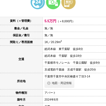
本
文
に
移
動
5.5万円
賃料（＋管理費）
し
（＋8,000円）
ま
敷金／礼金
無／無
す
フ
保証金／敷引
無／無
ッ
タ
2
間取り／専用面積
1K／20.29m
情
報
総武本線 東千葉駅 徒歩8分
に
移
総武本線 千葉駅 徒歩18分
動
交通
し
千葉都市モノレール 千葉公園駅 徒歩9分
ま
京成電鉄千葉線 京成千葉駅 徒歩20分
す
千葉県千葉市中央区椿森６丁目3-14
所在地
地図・周辺情報
物件種別
アパート
築年月
2024年8月