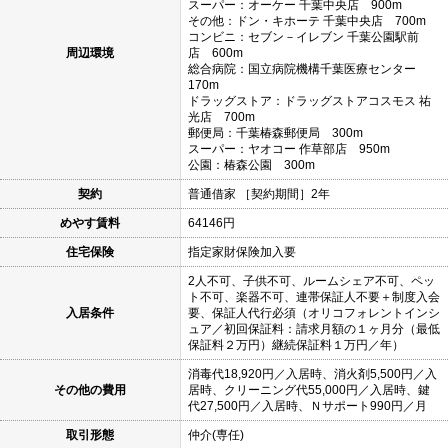
スーパー：オーケー 千葉中央店 900m
その他：ドン・キホーテ 千葉中央店 700m
コンビニ：セブン－イレブン 千葉公園駅前
周辺環境
店 600m
総合病院：国立病院機構千葉医療センター
170m
ドラッグストア：ドラッグストアコスモス 祐
光店 700m
郵便局：千葉椿森郵便局 300m
スーパー：ヤオコー 作草部店 950m
公園：椿森公園 300m
契約
普通借家 ［契約期間］2年
めやす賃料
64146円
住宅保険
指定家財保険加入要
2人不可、子供不可、ルームシェア不可、ペッ
ト不可、楽器不可、連帯保証人不要＋制度入会
入居条件
要、保証人代行必須（オリコフォレントインシ
ュア／初回保証料：請求月額の１ヶ月分（最低
保証料２万円）継続保証料１万円／年）
消毒代18,920円／入居時、消火剤5,500円／入
その他の費用
居時、クリーニング代55,000円／入居時、鍵
代27,500円／入居時、Ｎサポート990円／月
取引形態
仲介(専任)