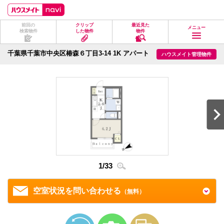
ペ
ペ
こ
こ
こ
ー
ー
こ
こ
こ
ジ
ジ
か
か
か
前回の
クリップ
最近見た
の
内
ら
ら
ら
メニュー
検索物件
した物件
物件
先
を
ヘ
本
フ
頭
移
ッ
文
ッ
に
動
ダ
に
タ
千葉県千葉市中央区椿森６丁目3-14 1K アパート
ハウスメイト管理物件
な
す
情
な
情
り
る
報
り
報
ま
た
に
ま
に
す。
め
な
す。
な
の
り
り
リ
ま
ま
ン
す。
す。
ク
で
す。
ヘ
ッ
ダ
情
1
/
33
2
/
3
報
に
移
空室状況を問い合わせる
（無料）
動
し
ま
す