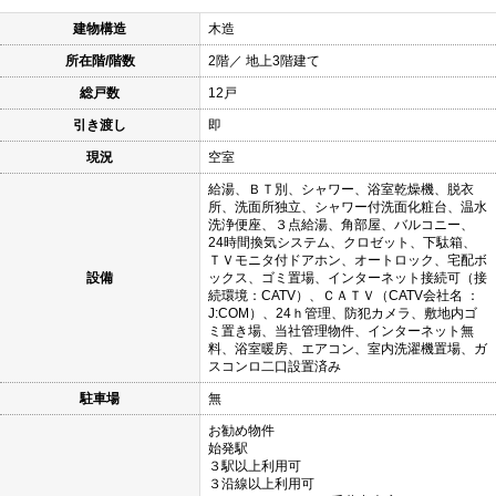
建物構造
木造
所在階/階数
2階／ 地上3階建て
総戸数
12戸
引き渡し
即
現況
空室
給湯、ＢＴ別、シャワー、浴室乾燥機、脱衣
所、洗面所独立、シャワー付洗面化粧台、温水
洗浄便座、３点給湯、角部屋、バルコニー、
24時間換気システム、クロゼット、下駄箱、
ＴＶモニタ付ドアホン、オートロック、宅配ボ
設備
ックス、ゴミ置場、インターネット接続可（接
続環境：CATV）、ＣＡＴＶ（CATV会社名 ：
J:COM）、24ｈ管理、防犯カメラ、敷地内ゴ
ミ置き場、当社管理物件、インターネット無
料、浴室暖房、エアコン、室内洗濯機置場、ガ
スコンロ二口設置済み
駐車場
無
お勧め物件
始発駅
３駅以上利用可
３沿線以上利用可