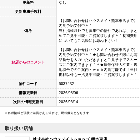
更新料
なし
更新事務手数料
【お問い合わせはハウスメイト熊本東店まで】
内見予約受付中＾＾
備考
当社掲載以外でも募集中の物件であれば、まと
めてご見学可能・ご提案致します＾＾初期費用
についてもご気軽にお尋ね下さい！
【お問い合わせはハウスメイト熊本東店まで】
内見予約受付中＾＾★お問い合わせの際にお電
話番号を入力いただきますとご見学までスムー
お店からのコメント
ズにご案内できます＾＾★連帯保証人不要・現
地待合でのご案内・ｗｅｂ内覧可能です！当社
掲載以外も一括見学可能・ご提案致します＾＾
物件コード
6037432
情報更新日
2026/08/06
次回の情報更新日
2026/08/14
各種情報と現状に差異がある場合は、現状優先となります
取り扱い店舗
株式会社ハウスメイトショップ 熊本東店