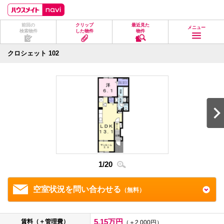
ペ
ペ
こ
こ
こ
ー
ー
こ
こ
こ
ジ
ジ
か
か
か
前回の
クリップ
最近見た
の
内
ら
ら
ら
メニュー
検索物件
した物件
物件
先
を
ヘ
本
フ
頭
移
ッ
文
ッ
に
動
ダ
に
タ
クロシェット 102
な
す
情
な
情
り
る
報
り
報
ま
た
に
ま
に
す。
め
な
す。
な
の
り
り
リ
ま
ま
ン
す。
す。
ク
で
す。
ヘ
ッ
ダ
1
/
20
2
/
2
情
報
に
移
空室状況を問い合わせる
（無料）
動
し
ま
す
5.15万円
賃料（＋管理費）
（＋2,000円）