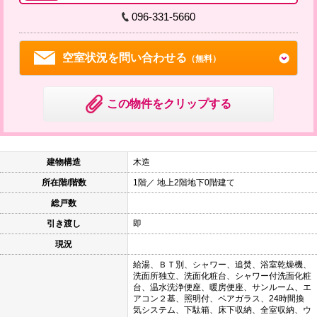
096-331-5660
空室状況を問い合わせる
（無料）
この物件をクリップする
建物構造
木造
所在階/階数
1階／ 地上2階地下0階建て
総戸数
引き渡し
即
現況
給湯、ＢＴ別、シャワー、追焚、浴室乾燥機、
洗面所独立、洗面化粧台、シャワー付洗面化粧
台、温水洗浄便座、暖房便座、サンルーム、エ
アコン２基、照明付、ペアガラス、24時間換
気システム、下駄箱、床下収納、全室収納、ウ