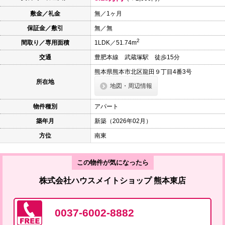
本
文
敷金／礼金
無／1ヶ月
に
保証金／敷引
無／無
移
動
2
間取り／専用面積
1LDK／51.74m
し
ま
交通
豊肥本線 武蔵塚駅 徒歩15分
す
フ
熊本県熊本市北区龍田９丁目4番3号
ッ
所在地
タ
地図・周辺情報
情
報
物件種別
アパート
に
移
築年月
新築（2026年02月）
動
し
方位
南東
ま
す
この物件が気になったら
株式会社ハウスメイトショップ 熊本東店
0037-6002-8882