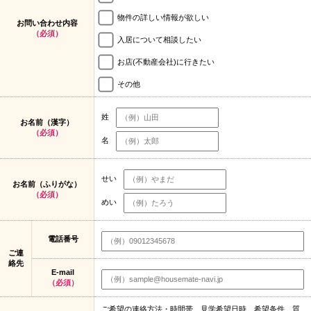
物件の詳しい情報が欲しい
お問い合わせ内容
（必須）
入居について相談したい
お店(不動産会社)に行きたい
その他
姓
お名前（漢字）
（必須）
名
せい
お名前（ふりがな）
（必須）
めい
電話番号
ご連
絡先
E-mail
（必須）
ご希望の連絡方法・時間帯、見学希望日時、希望条件、質