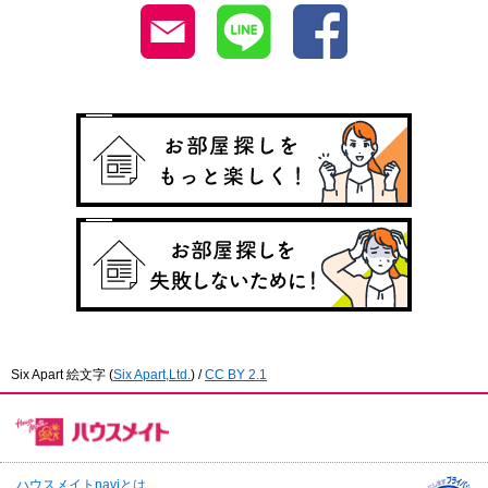
Six Apart 絵文字
(
Six Apart,Ltd.
) /
CC BY 2.1
ハウスメイトnaviとは