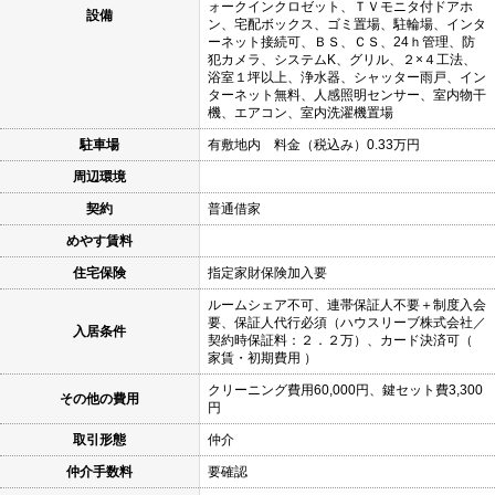
ォークインクロゼット、ＴＶモニタ付ドアホ
設備
ン、宅配ボックス、ゴミ置場、駐輪場、インタ
ーネット接続可、ＢＳ、ＣＳ、24ｈ管理、防
犯カメラ、システムK、グリル、２×４工法、
浴室１坪以上、浄水器、シャッター雨戸、イン
ターネット無料、人感照明センサー、室内物干
機、エアコン、室内洗濯機置場
駐車場
有敷地内 料金（税込み）0.33万円
周辺環境
契約
普通借家
めやす賃料
住宅保険
指定家財保険加入要
ルームシェア不可、連帯保証人不要＋制度入会
要、保証人代行必須（ハウスリーブ株式会社／
入居条件
契約時保証料：２．２万）、カード決済可（
家賃・初期費用 ）
クリーニング費用60,000円、鍵セット費3,300
その他の費用
円
取引形態
仲介
仲介手数料
要確認