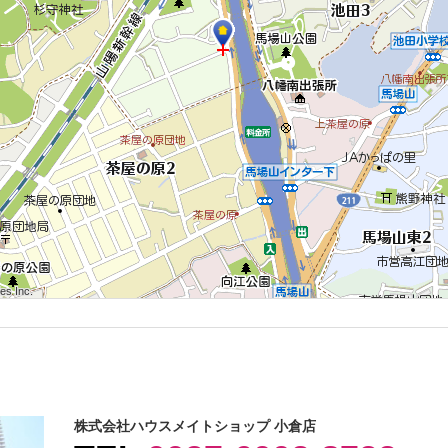
 Inc.
 Inc.
s Inc.
 Inc.
 Inc.
s Inc.
 Inc.
 Inc.
s Inc.
株式会社ハウスメイトショップ 小倉店