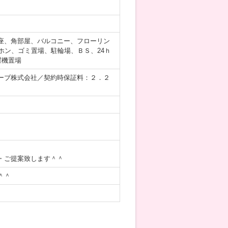
座、角部屋、バルコニー、フローリン
ホン、ゴミ置場、駐輪場、ＢＳ、24ｈ
濯機置場
ーブ株式会社／契約時保証料：２．２
・ご提案致します＾＾
＾＾