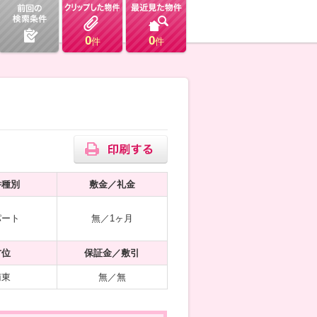
0
0
件
件
件種別
敷金／礼金
パート
無／1ヶ月
方位
保証金／敷引
南東
無／無