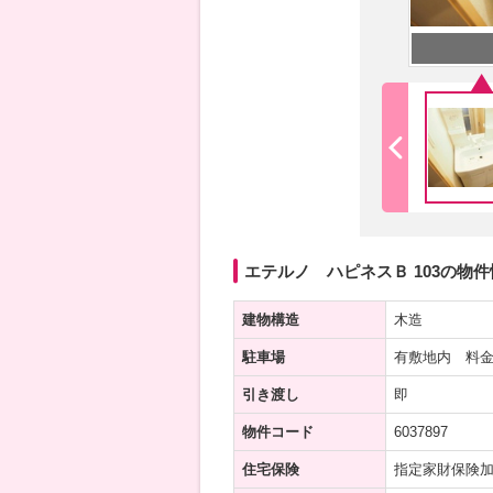
エテルノ ハピネスＢ 103の物件
建物構造
木造
駐車場
有敷地内 料金
引き渡し
即
物件コード
6037897
住宅保険
指定家財保険