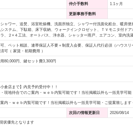
仲介手数料
1.1ヶ月
更新事務手数料
、シャワー、追焚、浴室乾燥機、洗面所独立、シャワー付洗面化粧台、暖房便
気システム、下駄箱、床下収納、ウォークインクロゼット、ＴＶモニタ付ドア
ラ、２×４工法、オートバス、浄水器、シャッター雨戸、エアコン、室内洗
不可、ペット相談、連帯保証人不要＋制度入会要、保証人代行必須（ハウスリ
済可（ 家賃・初期費用 ）
80,000円、鍵セット費3,300円
ト小倉店まで】内見予約受付中！！
要・現地待合でのご案内・ｗｅｂ内覧可能です！当社掲載以外も一括見学可能
ご案内・ｗｅｂ内覧可能です！当社掲載以外も一括見学可能・ご提案致します
次回の情報更新日
2026/08/14
現状優先となります