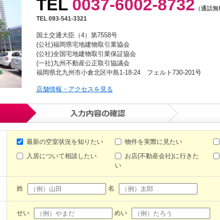
TEL
0037-6002-8732
（通話無
TEL 093-541-3321
国土交通大臣（4）第7558号
(公社)福岡県宅地建物取引業協会
(公社)全国宅地建物取引業保証協会
(一社)九州不動産公正取引協議会
福岡県北九州市小倉北区中島1-18-24 フェルト730-201号
店舗情報・アクセスを見る
最新の空室状況を知りたい
物件を実際に見たい
入居について相談したい
お店(不動産会社)に行きた
い
姓
名
せい
めい