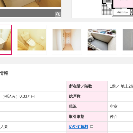
情報
所在階／階数
1階／ 地上2
（税込み）0.33万円
総戸数
現況
空室
取引形態
仲介
加入要
めやす賃料