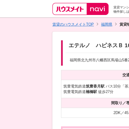
賃貸マン
物件探し
賃貸のハウスメイトTOP
福岡県
賃貸
エテルノ ハピネスＢ 1
福岡県北九州市八幡西区馬場山5番2
交
筑豊電気鉄道
筑豊香月駅
バス10分「茶
筑豊電気鉄道
楠橋駅
徒歩27分
間取り／
2DK／45