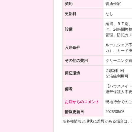
契約
普通借家
更新料
なし
給湯、ＢＴ別
設備
グ、24時間換
管理、防犯カメ
ルームシェア
入居条件
万）、カード決
その他の費用
クリーニング費用
２駅利用可
周辺環境
２沿線利用可
【ハウスメイ
備考
連帯保証人不
お店からのコメント
現地待合での
情報更新日
2026/08/06
※各種情報と現状に差異がある場合は、