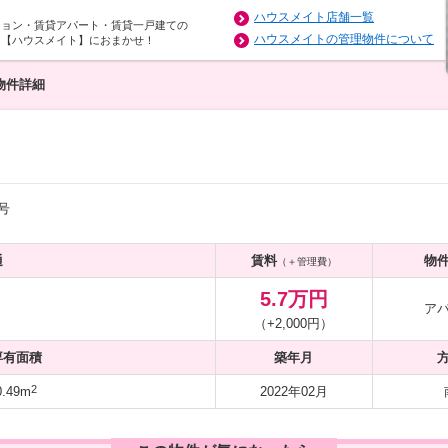
ハウスメイト店舗一覧
ション・賃貸アパート・賃貸一戸建ての
ハウスメイトの管理物件について
は【ハウスメイト】におまかせ！
物件詳細
号
通
賃料
物
（＋管理費）
5.7万円
ア
（+2,000円）
専有面積
築年月
2
.49m
2022年02月