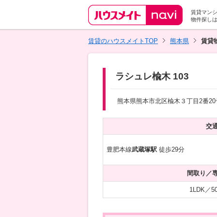
賃貸マン
物件探し
賃貸のハウスメイトTOP
熊本県
賃貸
ラシュレ楡木 103
熊本県熊本市北区楡木３丁目2番20
交
豊肥本線
武蔵塚駅
徒歩29分
間取り／
1LDK／50