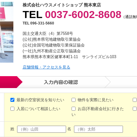
株式会社ハウスメイトショップ 熊本東店
TEL
0037-6002-8608
（通話無
TEL 096-331-5660
国土交通大臣（4）第7558号
(公社)熊本県宅地建物取引業協会
(公社)全国宅地建物取引業保証協会
(一社)九州不動産公正取引協議会
熊本県熊本市東区健軍本町1-11 サンライズビル103
店舗情報・アクセスを見る
最新の空室状況を知りたい
物件を実際に見たい
入居について相談したい
お店(不動産会社)に行きた
い
姓
名