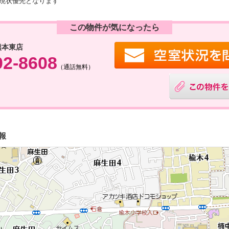
現状優先となります
この物件が気になったら
熊本東店
02-8608
（通話無料）
報