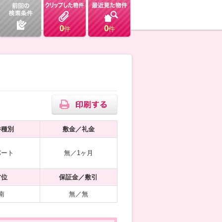
0
0
件
件
件種別
敷金／礼金
パート
無／1ヶ月
方位
保証金／敷引
南
無／無