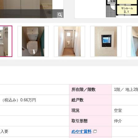
所在階／階数
1階／ 地上2
（税込み）0.66万円
総戸数
現況
空室
取引形態
仲介
加入要
めやす賃料