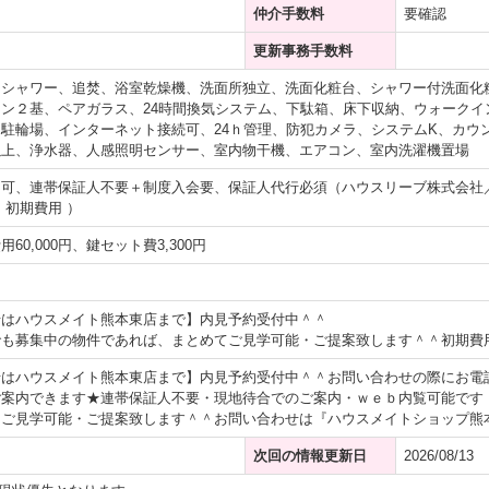
仲介手数料
要確認
更新事務手数料
、シャワー、追焚、浴室乾燥機、洗面所独立、洗面化粧台、シャワー付洗面化
ン２基、ペアガラス、24時間換気システム、下駄箱、床下収納、ウォークイ
駐輪場、インターネット接続可、24ｈ管理、防犯カメラ、システムK、カウ
以上、浄水器、人感照明センサー、室内物干機、エアコン、室内洗濯機置場
不可、連帯保証人不要＋制度入会要、保証人代行必須（ハウスリーブ株式会社
・初期費用 ）
60,000円、鍵セット費3,300円
せはハウスメイト熊本東店まで】内見予約受付中＾＾
でも募集中の物件であれば、まとめてご見学可能・ご提案致します＾＾初期費
せはハウスメイト熊本東店まで】内見予約受付中＾＾お問い合わせの際にお電
ご案内できます★連帯保証人不要・現地待合でのご案内・ｗｅｂ内覧可能です
ご見学可能・ご提案致します＾＾お問い合わせは『ハウスメイトショップ熊本東店』
次回の情報更新日
2026/08/13