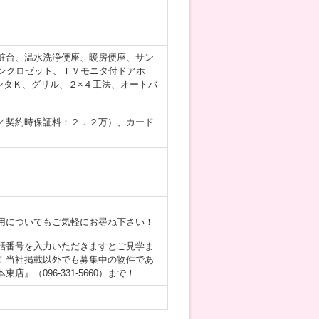
粧台、温水洗浄便座、暖房便座、サン
ンクロゼット、ＴＶモニタ付ドアホ
ンタＫ、グリル、２×４工法、オートバ
／契約時保証料：２．２万）、カード
用についてもご気軽にお尋ね下さい！
話番号を入力いただきますとご見学ま
！当社掲載以外でも募集中の物件であ
（096-331-5660）まで！