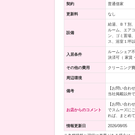
契約
普通借家
更新料
なし
給湯、ＢＴ別
ルーム、エアコ
設備
ン、ゴミ置場、
ス、浴室１坪
ルームシェア
入居条件
決済可（ 家賃
その他の費用
クリーニング費用
周辺環境
【お問い合わ
備考
当社掲載以外
【お問い合わ
お店からのコメント
でスムーズに
れば、まとめて
情報更新日
2026/08/05