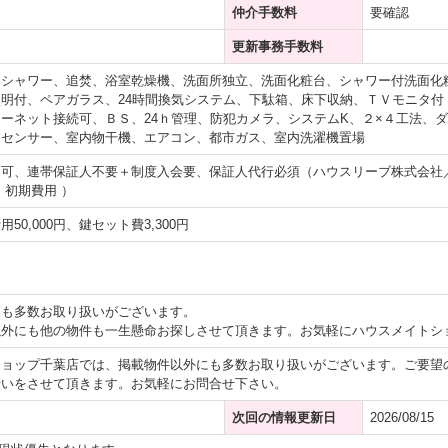
仲介手数料
要確認
更新事務手数料
、シャワー、追焚、浴室乾燥機、洗面所独立、洗面化粧台、シャワー付洗面化
明付、ペアガラス、24時間換気システム、下駄箱、床下収納、ＴＶモニタ付
ーネット接続可、ＢＳ、24ｈ管理、防犯カメラ、システムK、２×４工法、
明センサー、室内物干機、エアコン、都市ガス、室内洗濯機置場
不可、連帯保証人不要＋制度入会要、保証人代行必須（ハウスリーブ株式会社
・初期費用 ）
50,000円、鍵セット費3,300円
にも多数お取り扱いがございます。
以外にも他の物件も一生懸命お探しさせて頂きます。お気軽にハウスメイトシ
ショップ千葉店では、掲載物件以外にも多数お取り扱いがございます。ご要望
伝いをさせて頂きます。お気軽にお問合せ下さい。
次回の情報更新日
2026/08/15