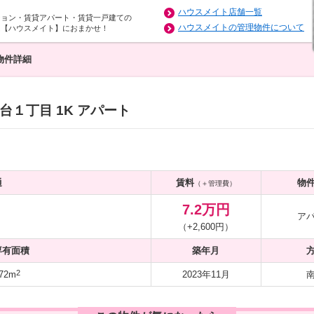
ハウスメイト店舗一覧
ション・賃貸アパート・賃貸一戸建ての
ハウスメイトの管理物件について
は【ハウスメイト】におまかせ！
物件詳細
１丁目 1K アパート
通
賃料
物
（＋管理費）
7.2万円
ア
（+2,600円）
専有面積
築年月
2
72m
2023年11月