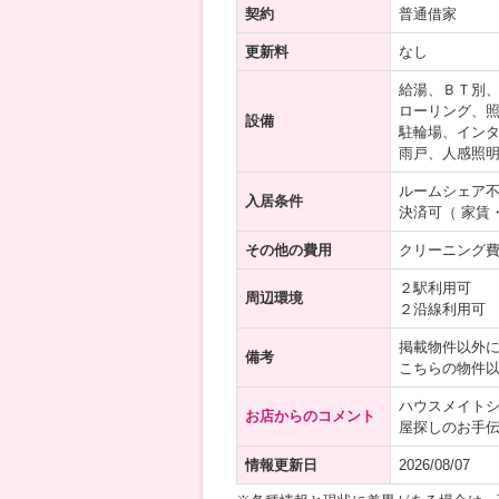
契約
普通借家
更新料
なし
給湯、ＢＴ別
ローリング、照
設備
駐輪場、インタ
雨戸、人感照
ルームシェア
入居条件
決済可（ 家賃
その他の費用
クリーニング費用
２駅利用可
周辺環境
２沿線利用可
掲載物件以外
備考
こちらの物件
ハウスメイト
お店からのコメント
屋探しのお手
情報更新日
2026/08/07