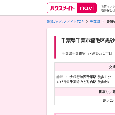
賃貸マン
物件探し
賃貸のハウスメイトTOP
千葉県
賃貸
千葉県千葉市稲毛区黒砂台
千葉県千葉市稲毛区黒砂台１丁目
交
総武・中央緩行線
西千葉駅
徒歩11分
京成電鉄千葉線
みどり台駅
徒歩6分
間取り／
1K／29.