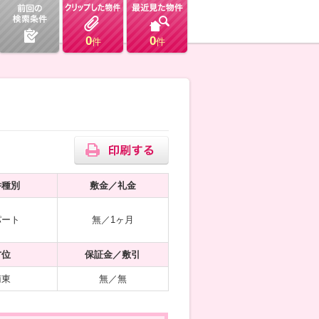
0
0
件
件
件種別
敷金／礼金
パート
無／1ヶ月
方位
保証金／敷引
南東
無／無