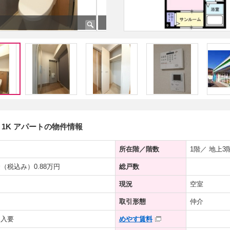
1K アパートの物件情報
所在階／階数
1階／ 地上3
（税込み）0.88万円
総戸数
現況
空室
取引形態
仲介
加入要
めやす賃料