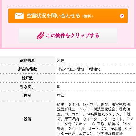
空室状況を問い合わせる
（無料）
この物件をクリップする
建物構造
木造
所在階/階数
1階／ 地上2階地下0階建て
総戸数
引き渡し
即
現況
空室
給湯、ＢＴ別、シャワー、追焚、浴室乾燥機、
洗面所独立、シャワー付洗面化粧台、暖房便
座、バルコニー、24時間換気システム、下駄
設備
箱、床下収納、ウォークインクロゼット、ＴＶ
モニタ付ドアホン、ゴミ置場、駐輪場、24ｈ
管理、２×４工法、オートバス、浄水器、シャ
ッター雨戸、エアコン、室内洗濯機置場