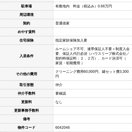
駐車場
有敷地内 料金（税込み）0.66万円
周辺環境
契約
普通借家
めやす賃料
住宅保険
指定家財保険加入要
ルームシェア不可、連帯保証人不要＋制度入会
要、保証人代行必須（ハウスリーブ株式会社／
入居条件
契約時保証料：２．２万）、カード決済可（
家賃・初期費用 ）
クリーニング費用60,000円、鍵セット費3,300
その他の費用
円
取引形態
仲介
仲介手数料
要確認
更新料
なし
更新事務手数料
備考
物件コード
6042046