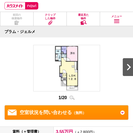
ペ
ペ
こ
こ
こ
ー
ー
こ
こ
こ
ジ
ジ
か
か
か
前回の
クリップ
最近見た
の
内
ら
ら
ら
メニュー
検索物件
した物件
物件
先
を
ヘ
本
フ
頭
移
ッ
文
ッ
に
動
ダ
に
タ
プラム・ジェルメ
な
す
情
な
情
り
る
報
り
報
ま
た
に
ま
に
す。
め
な
す。
な
の
り
り
リ
ま
ま
ン
す。
す。
ク
で
す。
ヘ
ッ
ダ
1
/
20
2
/
2
情
報
に
移
空室状況を問い合わせる
（無料）
動
し
ま
す
3.55万円
賃料（＋管理費）
（＋2,800円）