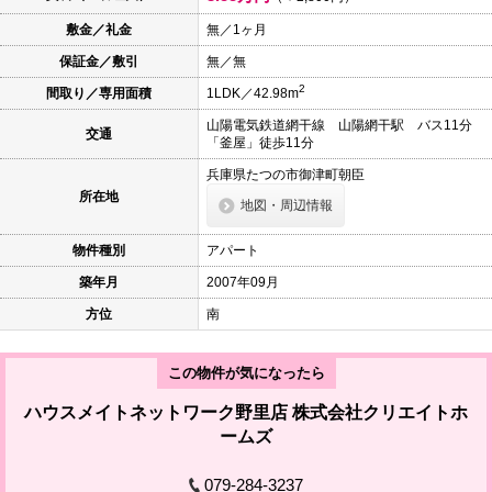
本
文
敷金／礼金
無／1ヶ月
に
保証金／敷引
無／無
移
動
2
間取り／専用面積
1LDK／42.98m
し
ま
山陽電気鉄道網干線 山陽網干駅 バス11分
す
交通
「釜屋」徒歩11分
フ
ッ
兵庫県たつの市御津町朝臣
タ
所在地
情
地図・周辺情報
報
に
物件種別
アパート
移
動
築年月
2007年09月
し
ま
方位
南
す
この物件が気になったら
ハウスメイトネットワーク野里店 株式会社クリエイトホ
ームズ
079-284-3237