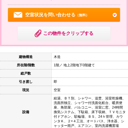
空室状況を問い合わせる
（無料）
この物件をクリップする
建物構造
木造
所在階/階数
1階／ 地上2階地下0階建て
総戸数
引き渡し
即
現況
空室
給湯、ＢＴ別、シャワー、追焚、浴室乾燥機、
洗面所独立、シャワー付洗面化粧台、暖房便
座、角部屋、バルコニー、浴室に窓、24時間
設備
換気システム、下駄箱、床下収納、ＴＶモニタ
付ドアホン、駐輪場、ＢＳ、24ｈ管理、カウ
ンタＫ、２×４工法、オートバス、浄水器、シ
ャッター雨戸、エアコン、室内洗濯機置場