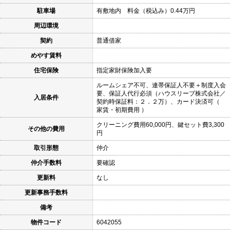
駐車場
有敷地内 料金（税込み）0.44万円
周辺環境
契約
普通借家
めやす賃料
住宅保険
指定家財保険加入要
ルームシェア不可、連帯保証人不要＋制度入会
要、保証人代行必須（ハウスリーブ株式会社／
入居条件
契約時保証料：２．２万）、カード決済可（
家賃・初期費用 ）
クリーニング費用60,000円、鍵セット費3,300
その他の費用
円
取引形態
仲介
仲介手数料
要確認
更新料
なし
更新事務手数料
備考
物件コード
6042055