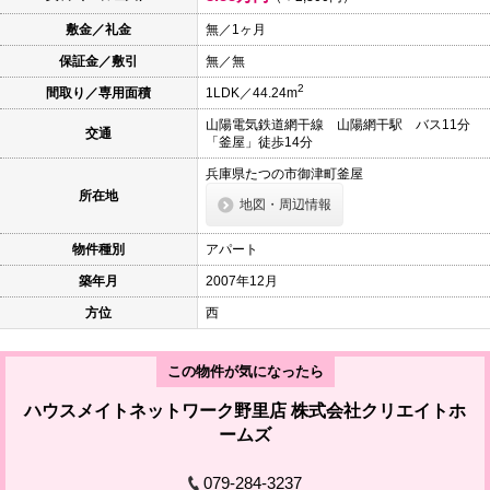
本
文
敷金／礼金
無／1ヶ月
に
保証金／敷引
無／無
移
動
2
間取り／専用面積
1LDK／44.24m
し
ま
山陽電気鉄道網干線 山陽網干駅 バス11分
す
交通
「釜屋」徒歩14分
フ
ッ
兵庫県たつの市御津町釜屋
タ
所在地
情
地図・周辺情報
報
に
物件種別
アパート
移
動
築年月
2007年12月
し
ま
方位
西
す
この物件が気になったら
ハウスメイトネットワーク野里店 株式会社クリエイトホ
ームズ
079-284-3237