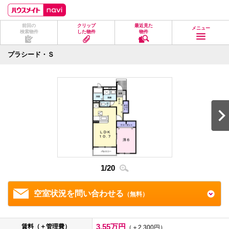
ペ
ペ
こ
こ
こ
ー
ー
こ
こ
こ
ジ
ジ
か
か
か
前回の
クリップ
最近見た
の
内
ら
ら
ら
メニュー
検索物件
した物件
物件
先
を
ヘ
本
フ
頭
移
ッ
文
ッ
に
動
ダ
に
タ
プラシード・Ｓ
な
す
情
な
情
り
る
報
り
報
ま
た
に
ま
に
す。
め
な
す。
な
の
り
り
リ
ま
ま
ン
す。
す。
ク
で
す。
ヘ
ッ
ダ
1
/
20
2
/
2
情
報
に
移
空室状況を問い合わせる
（無料）
動
し
ま
す
3.55万円
賃料（＋管理費）
（＋2,300円）