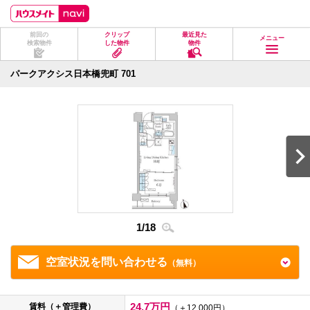
ペ
ペ
こ
こ
こ
ー
ー
こ
こ
こ
ジ
ジ
か
か
か
前回の
クリップ
最近見た
の
内
ら
ら
ら
メニュー
検索物件
した物件
物件
先
を
ヘ
本
フ
頭
移
ッ
文
ッ
に
動
ダ
に
タ
パークアクシス日本橋兜町 701
な
す
情
な
情
り
る
報
り
報
ま
た
に
ま
に
す。
め
な
す。
な
の
り
り
リ
ま
ま
ン
す。
す。
ク
で
す。
ヘ
ッ
ダ
1
/
18
2
/
1
情
報
に
移
空室状況を問い合わせる
（無料）
動
し
ま
す
24.7万円
賃料（＋管理費）
（＋12,000円）