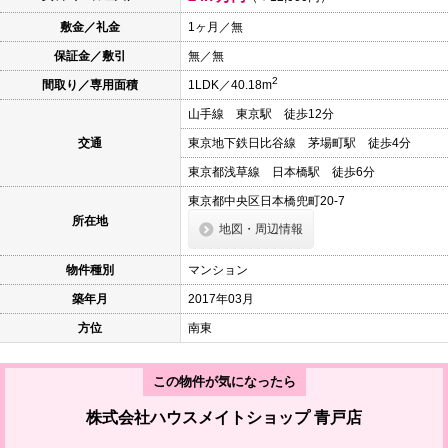
本
文
敷金／礼金
1ヶ月／無
に
保証金／敷引
無／無
移
動
2
間取り／専用面積
1LDK／40.18m
し
ま
山手線 東京駅 徒歩12分
す
フ
交通
東京地下鉄日比谷線 茅場町駅 徒歩4分
ッ
タ
東京都浅草線 日本橋駅 徒歩6分
情
報
東京都中央区日本橋兜町20-7
に
所在地
地図・周辺情報
移
動
し
物件種別
マンション
ま
す
築年月
2017年03月
方位
南東
この物件が気になったら
株式会社ハウスメイトショップ 青戸店