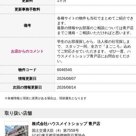
更新料
1ヶ月
更新事務手数料
各種サイトの物件も当社でまとめてご紹介でき
ます。
備考
最新の情報やお部屋のご相談については青戸店
までご連絡・ご相談いただければと思います。
学生のお部屋探しから、法人様の社宅探しま
で、 スタッフ一同、全力で『まごころ』込め
お店からのコメント
てご対応させていただきます。 ぜひ一度、ハ
ウスメイトショップ青戸店にお問合せくださ
い。
物件コード
6046540
情報更新日
2026/08/07
次回の情報更新日
2026/08/14
各種情報と現状に差異がある場合は、現状優先となります
取り扱い店舗
株式会社ハウスメイトショップ 青戸店
国土交通大臣（4）第7558号
(公社)東京都宅地建物取引業協会