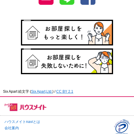
Six Apart 絵文字
(
Six Apart,Ltd.
) /
CC BY 2.1
ハウスメイトnaviとは
会社案内