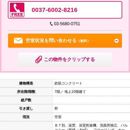
0037-6002-8216
03-5680-0751
空室状況を問い合わせる
（無料）
この物件をクリップする
建物構造
鉄筋コンクリート
所在階/階数
7階／ 地上10階建て
総戸数
引き渡し
即
現況
空室
ＢＴ別、追焚、浴室乾燥機、洗面所独立、バル
2
コニー（面積 ：6m
）、フローリング、オー