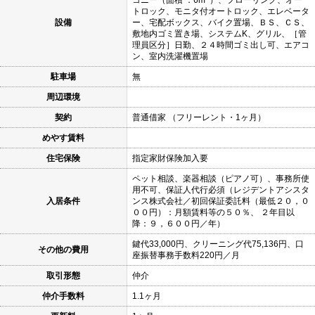
トロック、モニタ付オートロック、エレベータ
設備
ー、宅配ボックス、バイク置場、ＢＳ、ＣＳ、
敷地内ゴミ置き場、システムK、グリル、［管
理員区分］日勤、２４時間ゴミ出し可、エアコ
ン、室内洗濯機置場
駐車場
無
周辺環境
契約
普通借家 （フリーレント・1ヶ月）
めやす賃料
住宅保険
指定家財保険加入要
ペット相談、楽器相談（ピアノ可）、事務所使
用不可、保証人代行必須（レジデントアシスタ
入居条件
ンス株式会社／初回保証委託料（最低２０，０
００円）：月額賃料等の５０％、 ２年目以
降：９，６００円／年）
鍵代33,000円、クリーニング代75,136円、口
その他の費用
座振替事務手数料220円／月
取引形態
仲介
仲介手数料
1.1ヶ月