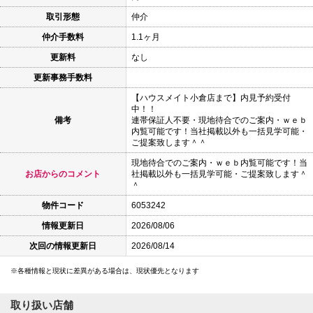
取引形態
仲介
仲介手数料
1.1ヶ月
更新料
なし
更新事務手数料
【ハウスメイト小倉店まで】内見予約受付
中！！
備考
連帯保証人不要・現地待合でのご案内・ｗｅｂ
内覧可能です！当社掲載以外も一括見学可能・
ご提案致します＾＾
現地待合でのご案内・ｗｅｂ内覧可能です！当
お店からのコメント
社掲載以外も一括見学可能・ご提案致します＾
＾
物件コード
6053242
情報更新日
2026/08/06
次回の情報更新日
2026/08/14
各種情報と現状に差異がある場合は、現状優先となります
取り扱い店舗