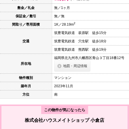
本
文
敷金／礼金
無／1ヶ月
に
保証金／敷引
無／無
移
動
2
間取り／専用面積
1K／28.19m
し
ま
筑豊電気鉄道 萩原駅 徒歩15分
す
フ
交通
筑豊電気鉄道 穴生駅 徒歩18分
ッ
タ
筑豊電気鉄道 熊西駅 徒歩19分
情
報
福岡県北九州市八幡西区青山３丁目18番12号
に
所在地
地図・周辺情報
移
動
し
物件種別
マンション
ま
す
築年月
2023年11月
方位
南
この物件が気になったら
株式会社ハウスメイトショップ 小倉店