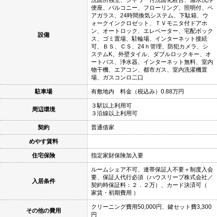
便座、バルコニー、フローリング、照明付、ペ
アガラス、24時間換気システム、下駄箱、ウ
ォークインクロゼット、ＴＶモニタ付ドアホ
ン、オートロック、エレベーター、宅配ボック
設備
ス、ゴミ置場、駐輪場、インターネット接続
可、ＢＳ、ＣＳ、24ｈ管理、防犯カメラ、シ
ステムK、外壁タイル、ダブルロックキー、オ
ートバス、浄水器、インターネット無料、室内
物干機、エアコン、都市ガス、室内洗濯機置
場、ガスコンロ二口
駐車場
有敷地内 料金（税込み）0.88万円
３駅以上利用可
周辺環境
３沿線以上利用可
契約
普通借家
めやす賃料
住宅保険
指定家財保険加入要
ルームシェア不可、連帯保証人不要＋制度入会
要、保証人代行必須（ハウスリーブ株式会社／
入居条件
契約時保証料：２．２万）、カード決済可（
家賃・初期費用 ）
クリーニング費用50,000円、鍵セット費3,300
その他の費用
円