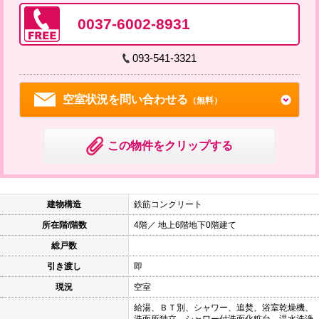
0037-6002-8931
093-541-3321
空室状況を問い合わせる
（無料）
この物件をクリップする
建物構造
鉄筋コンクリート
所在階/階数
4階／ 地上6階地下0階建て
総戸数
引き渡し
即
現況
空室
給湯、ＢＴ別、シャワー、追焚、浴室乾燥機、
洗面所独立、シャワー付洗面化粧台、温水洗浄