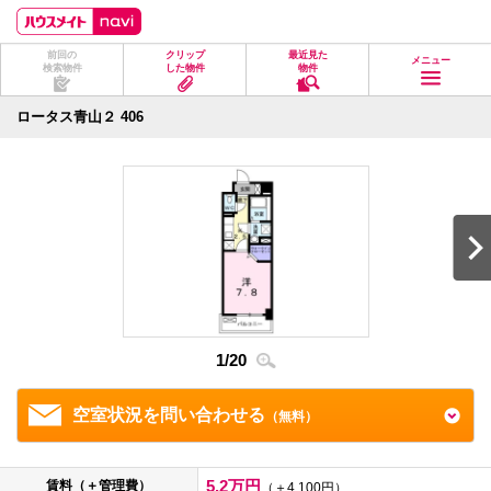
ペ
ペ
こ
こ
こ
ー
ー
こ
こ
こ
ジ
ジ
か
か
か
前回の
クリップ
最近見た
の
内
ら
ら
ら
メニュー
検索物件
した物件
物件
先
を
ヘ
本
フ
頭
移
ッ
文
ッ
に
動
ダ
に
タ
ロータス青山２ 406
な
す
情
な
情
り
る
報
り
報
ま
た
に
ま
に
す。
め
な
す。
な
の
り
り
リ
ま
ま
ン
す。
す。
ク
で
す。
ヘ
ッ
ダ
1
/
20
2
/
2
情
報
に
移
空室状況を問い合わせる
（無料）
動
し
ま
す
5.2万円
賃料（＋管理費）
（＋4,100円）