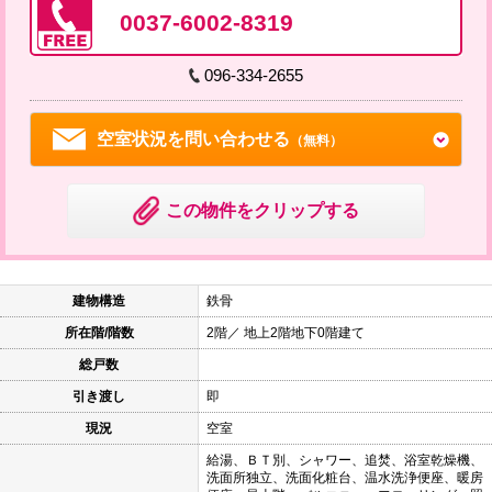
0037-6002-8319
096-334-2655
空室状況を問い合わせる
（無料）
この物件をクリップする
建物構造
鉄骨
所在階/階数
2階／ 地上2階地下0階建て
総戸数
引き渡し
即
現況
空室
給湯、ＢＴ別、シャワー、追焚、浴室乾燥機、
洗面所独立、洗面化粧台、温水洗浄便座、暖房