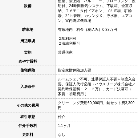
便座、最上階、バルコニー、フローリング、照
設備
明付、24時間換気システム、下駄箱、全室収
納、ＴＶモニタ付ドアホン、ゴミ置場、駐輪
場、24ｈ管理、カウンタＫ、浄水器、エアコ
ン、室内洗濯機置場
駐車場
有敷地内 料金（税込み）0.33万円
２駅利用可
周辺環境
２沿線利用可
契約
普通借家
めやす賃料
住宅保険
指定家財保険加入要
ルームシェア不可、連帯保証人不要＋制度入会
要、保証人代行必須（ハウスリーブ株式会社／
入居条件
契約時保証料：２．２万）、カード決済可（
家賃・初期費用 ）
クリーニング費用60,000円、鍵セット費3,300
その他の費用
円
取引形態
仲介
仲介手数料
1.1ヶ月
更新料
なし