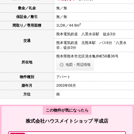
本
文
敷金／礼金
無／無
に
保証金／敷引
無／無
移
動
2
間取り／専用面積
1LDK／44.9m
し
ま
熊本電気鉄道 八景水谷駅 徒歩3分
す
交通
フ
熊本電気鉄道 北熊本駅 バス6分「八景水
ッ
谷」徒歩3分
タ
情
熊本県熊本市北区清水亀井町58番36号
報
所在地
地図・周辺情報
に
移
動
物件種別
アパート
し
ま
築年月
2003年09月
す
方位
南
この物件が気になったら
株式会社ハウスメイトショップ 平成店