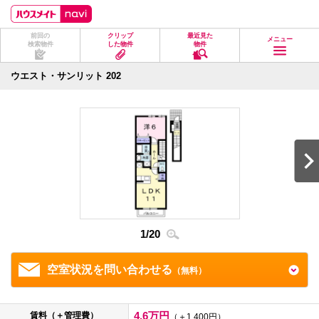
ペ
ペ
こ
こ
こ
ー
ー
こ
こ
こ
ジ
ジ
か
か
か
前回の
クリップ
最近見た
の
内
ら
ら
ら
メニュー
検索物件
した物件
物件
先
を
ヘ
本
フ
頭
移
ッ
文
ッ
に
動
ダ
に
タ
ウエスト・サンリット 202
な
す
情
な
情
り
る
報
り
報
ま
た
に
ま
に
す。
め
な
す。
な
の
り
り
リ
ま
ま
ン
す。
す。
ク
で
す。
ヘ
ッ
ダ
1
/
20
2
/
2
情
報
に
移
空室状況を問い合わせる
（無料）
動
し
ま
す
4.6万円
賃料（＋管理費）
（＋1,400円）