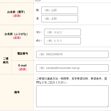
姓
お名前（漢字）
（必須）
名
せい
お名前（ふりがな）
（必須）
めい
電話番号
ご連
絡先
E-mail
（必須）
ご希望の連絡方法・時間帯、見学希望日時、希望条件、質
問などをご記入ください。
備考