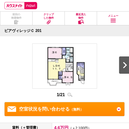
ペ
ペ
こ
こ
こ
ー
ー
こ
こ
こ
ジ
ジ
か
か
か
前回の
クリップ
最近見た
の
内
ら
ら
ら
メニュー
検索物件
した物件
物件
先
を
ヘ
本
フ
頭
移
ッ
文
ッ
に
動
ダ
に
タ
ピアヴィレッジＣ 201
な
す
情
な
情
り
る
報
り
報
ま
た
に
ま
に
す。
め
な
す。
な
の
り
り
リ
ま
ま
ン
す。
す。
ク
で
す。
ヘ
ッ
ダ
1
/
21
2
/
2
情
報
に
移
空室状況を問い合わせる
（無料）
動
し
ま
す
4.6万円
賃料（＋管理費）
（＋2,100円）