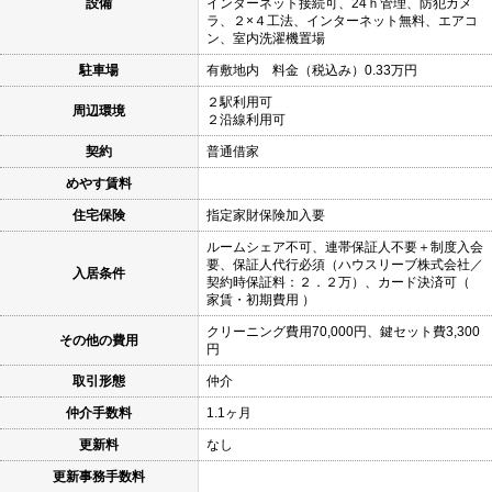
設備
インターネット接続可、24ｈ管理、防犯カメ
ラ、２×４工法、インターネット無料、エアコ
ン、室内洗濯機置場
駐車場
有敷地内 料金（税込み）0.33万円
２駅利用可
周辺環境
２沿線利用可
契約
普通借家
めやす賃料
住宅保険
指定家財保険加入要
ルームシェア不可、連帯保証人不要＋制度入会
要、保証人代行必須（ハウスリーブ株式会社／
入居条件
契約時保証料：２．２万）、カード決済可（
家賃・初期費用 ）
クリーニング費用70,000円、鍵セット費3,300
その他の費用
円
取引形態
仲介
仲介手数料
1.1ヶ月
更新料
なし
更新事務手数料