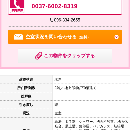
0037-6002-8319
096-334-2655
空室状況を問い合わせる
（無料）
この物件をクリップする
建物構造
木造
所在階/階数
2階／ 地上2階地下0階建て
総戸数
引き渡し
即
現況
空室
給湯、ＢＴ別、シャワー、洗面所独立、洗面化
粧台、最上階、角部屋、ペアガラス、駐輪場、