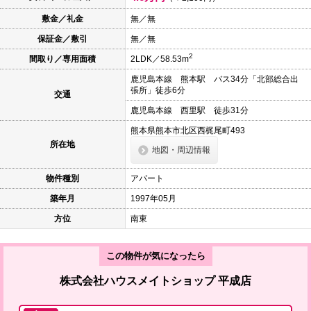
本
文
敷金／礼金
無／無
に
保証金／敷引
無／無
移
動
2
間取り／専用面積
2LDK／58.53m
し
ま
鹿児島本線 熊本駅 バス34分「北部総合出
す
張所」徒歩6分
交通
フ
ッ
鹿児島本線 西里駅 徒歩31分
タ
情
熊本県熊本市北区西梶尾町493
報
所在地
地図・周辺情報
に
移
動
物件種別
アパート
し
ま
築年月
1997年05月
す
方位
南東
この物件が気になったら
株式会社ハウスメイトショップ 平成店