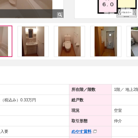
所在階／階数
1階／ 地上2
（税込み）0.33万円
総戸数
現況
空室
取引形態
仲介
加入要
めやす賃料