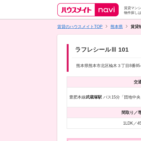
賃貸マン
物件探し
賃貸のハウスメイトTOP
熊本県
賃貸
ラフレシールⅢ 101
熊本県熊本市北区楡木３丁目8番85-
交
豊肥本線
武蔵塚駅
バス15分「団地中央
間取り／
1LDK／45