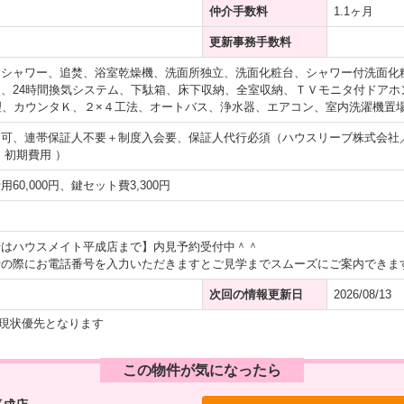
仲介手数料
1.1ヶ月
更新事務手数料
、シャワー、追焚、浴室乾燥機、洗面所独立、洗面化粧台、シャワー付洗面化
、24時間換気システム、下駄箱、床下収納、全室収納、ＴＶモニタ付ドアホ
理、カウンタＫ、２×４工法、オートバス、浄水器、エアコン、室内洗濯機置
不可、連帯保証人不要＋制度入会要、保証人代行必須（ハウスリーブ株式会社
・初期費用 ）
60,000円、鍵セット費3,300円
せはハウスメイト平成店まで】内見予約受付中＾＾
せの際にお電話番号を入力いただきますとご見学までスムーズにご案内できま
次回の情報更新日
2026/08/13
現状優先となります
この物件が気になったら