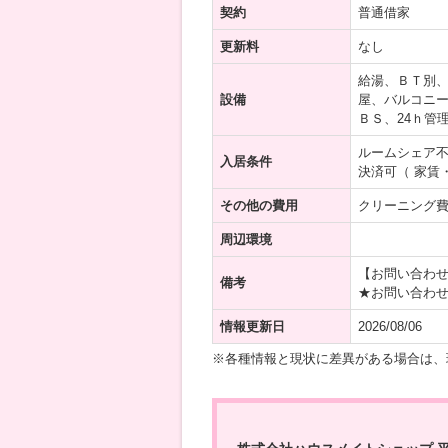
契約
普通借家
更新料
なし
給湯、ＢＴ別
設備
屋、バルコニー
ＢＳ、24ｈ管
ルームシェア
入居条件
決済可（ 家賃
その他の費用
クリーニング費用
周辺環境
【お問い合わ
備考
★お問い合わ
情報更新日
2026/08/06
※各種情報と現状に差異がある場合は、