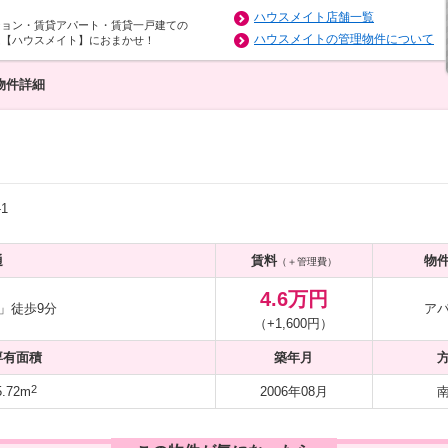
ハウスメイト店舗一覧
ション・賃貸アパート・賃貸一戸建ての
ハウスメイトの管理物件について
は【ハウスメイト】におまかせ！
物件詳細
1
通
賃料
物
（＋管理費）
4.6万円
」徒歩9分
ア
（+1,600円）
専有面積
築年月
2
.72m
2006年08月