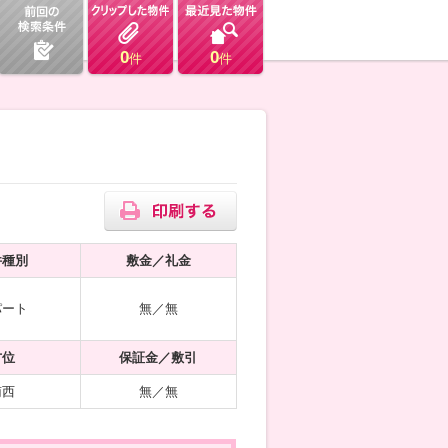
0
0
件
件
件種別
敷金／礼金
パート
無／無
方位
保証金／敷引
南西
無／無