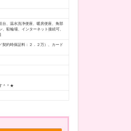
粧台、温水洗浄便座、暖房便座、角部
ン、駐輪場、インターネット接続可、
場
／契約時保証料：２．２万）、カード
す＾＾★