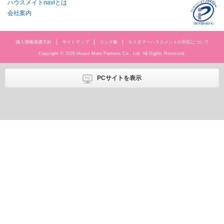
ハウスメイトnaviとは
本
文
会社案内
に
移
動
個人情報保護方針
サイトマップ
リンク集
カスタマーハラスメントの対応について
し
ま
Copyright ©
2026 House Mate Partners Co., Ltd. All Rights Reserved.
す
フ
ッ
PCサイトを表示
タ
情
報
に
移
動
し
ま
す