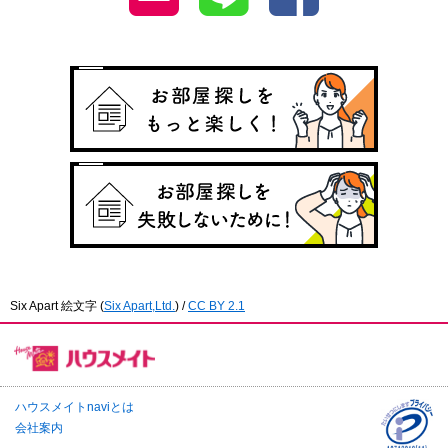
Six Apart 絵文字
(
Six Apart,Ltd.
) /
CC BY 2.1
ハウスメイトnaviとは
会社案内