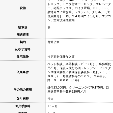
トロック、モニタ付オートロック、エレベータ
設備
ー、宅配ボックス、バイク置場、ＢＳ、ＣＳ、
敷地内ゴミ置き場、システムK、グリル、［管
理員区分］日勤、２４時間ゴミ出し可、エアコ
ン、室内洗濯機置場
駐車場
無
周辺環境
契約
普通借家
めやす賃料
住宅保険
指定家財保険加入要
ペット相談、楽器相談（ピアノ可）、事務所使
用不可、保証人代行必須（レジデントアシスタ
入居条件
ンス株式会社／初回保証委託料（最低２０，０
００円）：月額賃料等の５０％、 ２年目以
降：９，６００円／年）
鍵代33,000円、クリーニング代79,175円、口
その他の費用
座振替事務手数料220円／月
取引形態
仲介
仲介手数料
1.1ヶ月