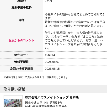
更新料
1ヶ月
更新事務手数料
各種サイトの物件も当社でまとめてご紹介でき
ます。
備考
最新の情報やお部屋のご相談については青戸店
までご連絡・ご相談いただければと思います。
学生のお部屋探しから、法人様の社宅探しま
で、 スタッフ一同、全力で『まごころ』込め
お店からのコメント
てご対応させていただきます。 ぜひ一度、ハ
ウスメイトショップ青戸店にお問合せくださ
い。
物件コード
6059431
情報更新日
2026/08/07
次回の情報更新日
2026/08/15
各種情報と現状に差異がある場合は、現状優先となります
取り扱い店舗
株式会社ハウスメイトショップ 青戸店
国土交通大臣（4）第7558号
(公社)東京都宅地建物取引業協会