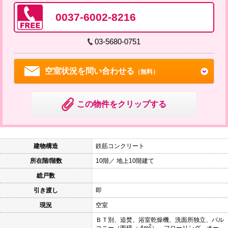
0037-6002-8216
03-5680-0751
空室状況を問い合わせる
（無料）
この物件をクリップする
建物構造
鉄筋コンクリート
所在階/階数
10階／ 地上10階建て
総戸数
引き渡し
即
現況
空室
ＢＴ別、追焚、浴室乾燥機、洗面所独立、バル
2
コニー（面積 ：4m
）、フローリング、オー