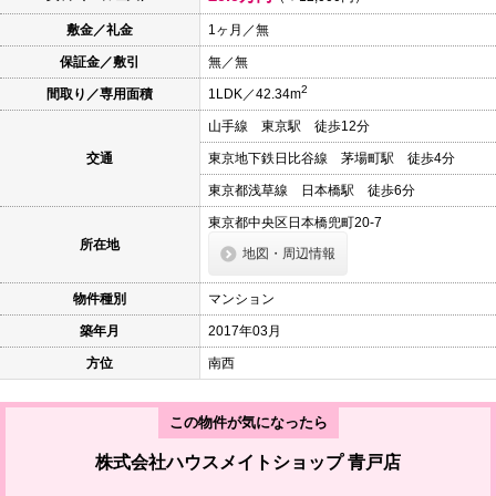
本
文
敷金／礼金
1ヶ月／無
に
保証金／敷引
無／無
移
動
2
間取り／専用面積
1LDK／42.34m
し
ま
山手線 東京駅 徒歩12分
す
フ
交通
東京地下鉄日比谷線 茅場町駅 徒歩4分
ッ
タ
東京都浅草線 日本橋駅 徒歩6分
情
報
東京都中央区日本橋兜町20-7
に
所在地
地図・周辺情報
移
動
し
物件種別
マンション
ま
す
築年月
2017年03月
方位
南西
この物件が気になったら
株式会社ハウスメイトショップ 青戸店