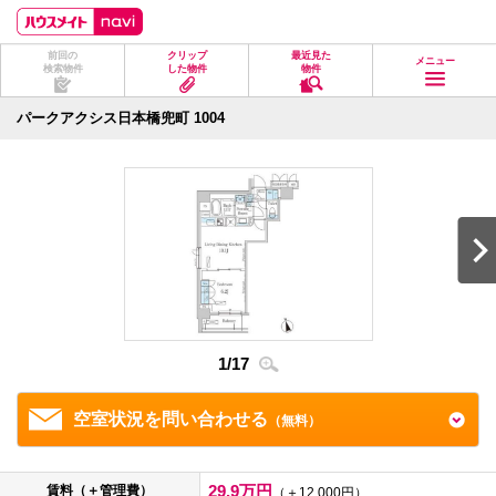
ペ
ペ
こ
こ
こ
ー
ー
こ
こ
こ
ジ
ジ
か
か
か
前回の
クリップ
最近見た
の
内
ら
ら
ら
メニュー
検索物件
した物件
物件
先
を
ヘ
本
フ
頭
移
ッ
文
ッ
に
動
ダ
に
タ
パークアクシス日本橋兜町 1004
な
す
情
な
情
り
る
報
り
報
ま
た
に
ま
に
す。
め
な
す。
な
の
り
り
リ
ま
ま
ン
す。
す。
ク
で
す。
ヘ
ッ
ダ
1
/
17
2
/
1
情
報
に
移
空室状況を問い合わせる
（無料）
動
し
ま
す
29.9万円
賃料（＋管理費）
（＋12,000円）