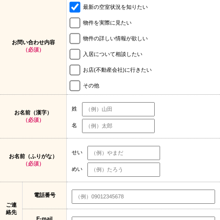
最新の空室状況を知りたい
物件を実際に見たい
物件の詳しい情報が欲しい
お問い合わせ内容
（必須）
入居について相談したい
お店(不動産会社)に行きたい
その他
姓
お名前（漢字）
（必須）
名
せい
お名前（ふりがな）
（必須）
めい
電話番号
ご連
絡先
E-mail