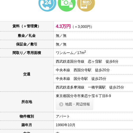
本
文
に
移
動
4.3万円
賃料（＋管理費）
し
（＋3,000円）
ま
敷金／礼金
無／無
す
フ
保証金／敷引
無／無
ッ
タ
2
間取り／専用面積
ワンルーム／17m
情
報
西武鉄道国分寺線 恋ヶ窪駅 徒歩6分
に
移
中央本線 西国分寺駅 徒歩20分
動
交通
し
中央本線 国分寺駅 徒歩25分
ま
西武鉄道多摩湖線 一橋学園駅 徒歩25分
す
東京都国分寺市東恋ケ窪６丁目8-9
所在地
地図・周辺情報
物件種別
アパート
築年月
1990年10月