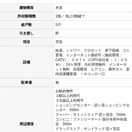
建物構造
木造
所在階/階数
1階／ 地上3階建て
総戸数
5戸
引き渡し
即
現況
空室
給湯、シャワー、クロゼット、床下収納、ゴミ
置場、インターネット接続可（接続環境：
CATV）、ＣＡＴＶ（CATV会社名 ：Ｊ：ＣＯ
設備
Ｍ）、24ｈ管理、当社管理物件、インターネ
ット無料、浴室暖房、エアコン、都市ガス、室
内洗濯機置場、ＩＨコンロ一口
駐車場
無
お勧め物件
３駅以上利用可
３沿線以上利用可
ショッピングセンター：恋ヶ窪ショッピングセ
ンター 550m
スーパー：サミットストア 恋ヶ窪店 550m
コンビニ：ファミリーマート 国分寺府中街道
周辺環境
店 300m
ドラッグストア：サンドラッグ 恋ヶ窪店