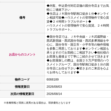
◆内覧、申込受付対応店舗の国分寺店までお気
軽にご連絡下さい
◆当店はＪＲ国分寺駅南口徒歩１分◆オンライ
備考
ン相談可能◆ハウスメイトの管理物件で安心賃
貸◆２４時間トラブルサポート◆
ハウスメイトの管理物件で安心賃貸。２４時間
トラブルサポート。
◆国分寺店では、ＪＲ中央線・ＪＲ武蔵野線・
西武新宿線・西武国分寺線・西武多摩湖線を中
心に、国分寺市・国立市・小平市等の物件情報
を多数ご用意しております◆オンライン相談も
承りますのでお気軽にご相談下さい◆他社様の
お店からのコメント
お部屋も最後まで丁寧にご紹介させて頂きます
◆お部屋探しの際は、全国２５万戸管理のハウ
スメイトグループ、国分寺駅南口徒歩１分の国
分寺店にお任せ下さい◆皆さまのご来店を心よ
りお待ちしております◆
物件コード
6068189
情報更新日
2026/08/03
次回の情報更新日
2026/08/14
各種情報と現状に差異がある場合は、現状優先となります