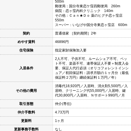
500m
郵便局：国分寺東恋ケ窪四郵便局 260m
病院：恋ヶ窪内科クリニック 140m
その他：Ｃａｎ★Ｄｏ 薬のヒグチ恋ヶ窪店
550m
スーパー：いなげや国分寺東恋ヶ窪店 600m
契約
普通借家 ［契約期間］2年
めやす賃料
46896円
住宅保険
指定家財保険加入要
2人不可、子供不可、ルームシェア不可、ペッ
ト不可、楽器不可、連帯保証人不要＋制度入会
入居条件
要、保証人代行必須（オリコフォレントインシ
ュア／初回保証料：請求月額の１ヶ月分（最低
保証料２万円）継続保証料１万円／年）
消毒代18,920円／入居時、消火剤5,500円／入
その他の費用
居時、クリーニング代55,000円／入居時、鍵
代30,800円／入居時、Ｎサポート990円／月
取引形態
仲介(専任)
仲介手数料
4.73万円
更新料
1ヶ月
更新事務手数料
なし