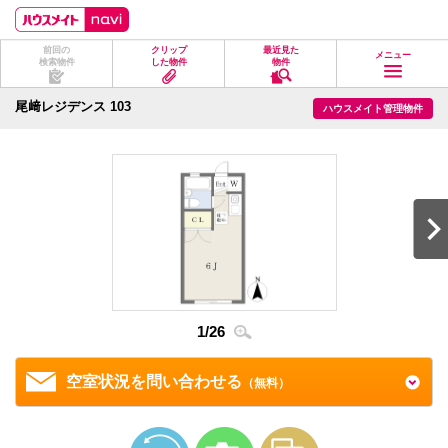
ペ
ペ
こ
こ
こ
ー
ー
こ
こ
こ
ジ
ジ
か
か
か
前回の
クリップ
最近見た
の
内
ら
ら
ら
メニュー
検索物件
した物件
物件
先
を
ヘ
本
フ
頭
移
ッ
文
ッ
に
動
ダ
に
タ
尾﨑レジデンス 103
ハウスメイト管理物件
な
す
情
な
情
り
る
報
り
報
ま
た
に
ま
に
す。
め
な
す。
な
の
り
り
リ
ま
ま
ン
す。
す。
ク
で
す。
ヘ
ッ
ダ
情
1
/
26
2
/
2
報
に
移
空室状況を問い合わせる
（無料）
動
し
ま
す