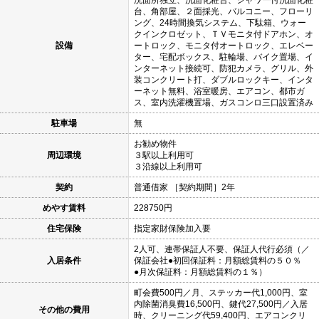
台、角部屋、２面採光、バルコニー、フローリ
ング、24時間換気システム、下駄箱、ウォー
クインクロゼット、ＴＶモニタ付ドアホン、オ
設備
ートロック、モニタ付オートロック、エレベー
ター、宅配ボックス、駐輪場、バイク置場、イ
ンターネット接続可、防犯カメラ、グリル、外
装コンクリート打、ダブルロックキー、インタ
ーネット無料、浴室暖房、エアコン、都市ガ
ス、室内洗濯機置場、ガスコンロ三口設置済み
駐車場
無
お勧め物件
周辺環境
３駅以上利用可
３沿線以上利用可
契約
普通借家 ［契約期間］2年
めやす賃料
228750円
住宅保険
指定家財保険加入要
2人可、連帯保証人不要、保証人代行必須（／
入居条件
保証会社●初回保証料：月額総賃料の５０％
●月次保証料：月額総賃料の１％）
町会費500円／月、ステッカー代1,000円、室
内除菌消臭費16,500円、鍵代27,500円／入居
その他の費用
時、クリーニング代59,400円、エアコンクリ