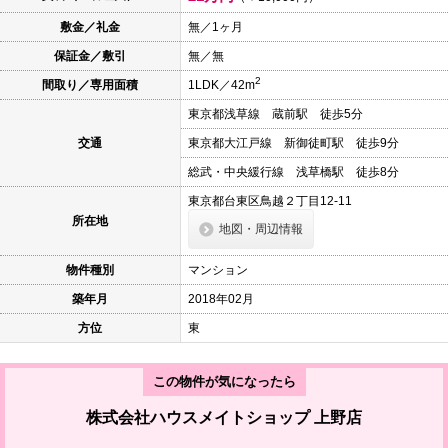
本
文
敷金／礼金
無／1ヶ月
に
保証金／敷引
無／無
移
動
2
間取り／専用面積
1LDK／42m
し
ま
東京都浅草線 蔵前駅 徒歩5分
す
フ
交通
東京都大江戸線 新御徒町駅 徒歩9分
ッ
タ
総武・中央緩行線 浅草橋駅 徒歩8分
情
報
東京都台東区鳥越２丁目12-11
に
所在地
地図・周辺情報
移
動
し
物件種別
マンション
ま
す
築年月
2018年02月
方位
東
この物件が気になったら
株式会社ハウスメイトショップ 上野店