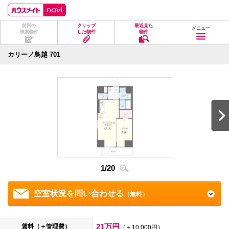
ペ
ペ
こ
こ
こ
ー
ー
こ
こ
こ
ジ
ジ
か
か
か
前回の
クリップ
最近見た
の
内
ら
ら
ら
メニュー
検索物件
した物件
物件
先
を
ヘ
本
フ
頭
移
ッ
文
ッ
に
動
ダ
に
タ
カリーノ鳥越 701
な
す
情
な
情
り
る
報
り
報
ま
た
に
ま
に
す。
め
な
す。
な
の
り
り
リ
ま
ま
ン
す。
す。
ク
で
す。
ヘ
ッ
ダ
1
/
20
2
/
2
情
報
に
移
空室状況を問い合わせる
（無料）
動
し
ま
す
21万円
賃料（＋管理費）
（＋10,000円）