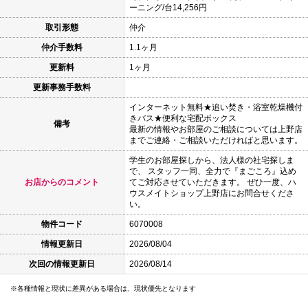
ーニング/台14,256円
取引形態
仲介
仲介手数料
1.1ヶ月
更新料
1ヶ月
更新事務手数料
インターネット無料★追い焚き・浴室乾燥機付
きバス★便利な宅配ボックス
備考
最新の情報やお部屋のご相談については上野店
までご連絡・ご相談いただければと思います。
学生のお部屋探しから、法人様の社宅探しま
で、 スタッフ一同、全力で『まごころ』込め
お店からのコメント
てご対応させていただきます。 ぜひ一度、ハ
ウスメイトショップ上野店にお問合せくださ
い。
物件コード
6070008
情報更新日
2026/08/04
次回の情報更新日
2026/08/14
各種情報と現状に差異がある場合は、現状優先となります