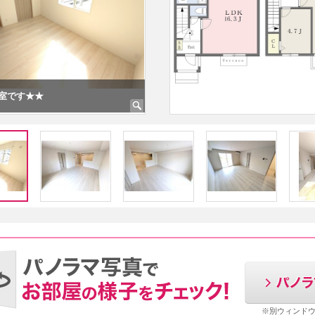
室です★★
★★16.3帖のLDKです★★
※別ウィンド