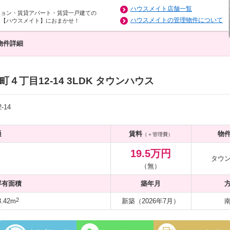
ハウスメイト店舗一覧
ション・賃貸アパート・賃貸一戸建ての
ハウスメイトの管理物件について
は【ハウスメイト】におまかせ！
物件詳細
丁目12-14 3LDK タウンハウス
14
通
賃料
物
（＋管理費）
19.5万円
タウ
（無）
専有面積
築年月
2
.42m
新築（2026年7月）