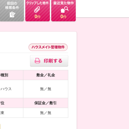
0
0
件
件
件種別
敷金／礼金
ンハウス
無／無
方位
保証金／敷引
南東
無／無