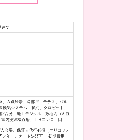
階建て
座、３点給湯、角部屋、テラス、バル
間換気システム、収納、クロゼット、
場2台分、地上デジタル、敷地内ゴミ置
、室内洗濯機置場、ＩＨコンロ二口
度入会要、保証人代行必須（オリコフォ
／年）、カード決済可（ 初期費用 ）