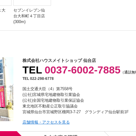
ェ大
セブンイレブン仙
台大和町４丁目店
(300m)
株式会社ハウスメイトショップ 仙台店
TEL
0037-6002-7885
（通話無
TEL 022-298-6778
国土交通大臣（4）第7558号
(公社)宮城県宅地建物取引業協会
(公社)全国宅地建物取引業保証協会
東北地区不動産公正取引協議会
宮城県仙台市宮城野区榴岡3-7-27 グランディア仙台駅前1F
店舗情報・アクセスを見る