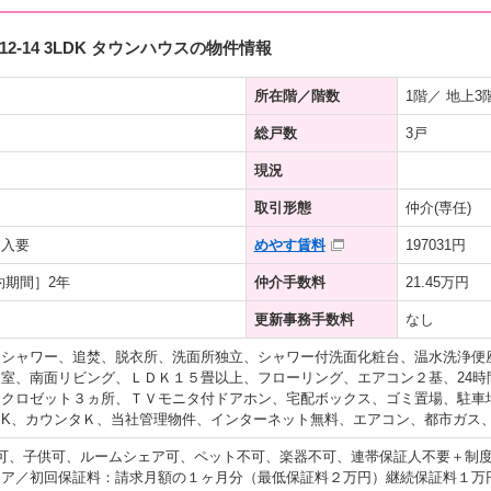
-14 3LDK タウンハウスの物件情報
所在階／階数
1階／ 地上3
総戸数
3戸
現況
取引形態
仲介(専任)
加入要
めやす賃料
197031円
約期間］2年
仲介手数料
21.45万円
更新事務手数料
なし
、シャワー、追焚、脱衣所、洗面所独立、シャワー付洗面化粧台、温水洗浄便
室、南面リビング、ＬＤＫ１５畳以上、フローリング、エアコン２基、24時
クロゼット３ヵ所、ＴＶモニタ付ドアホン、宅配ボックス、ゴミ置場、駐車
ムK、カウンタＫ、当社管理物件、インターネット無料、エアコン、都市ガス
可、子供可、ルームシェア可、ペット不可、楽器不可、連帯保証人不要＋制
ア／初回保証料：請求月額の１ヶ月分（最低保証料２万円）継続保証料１万円