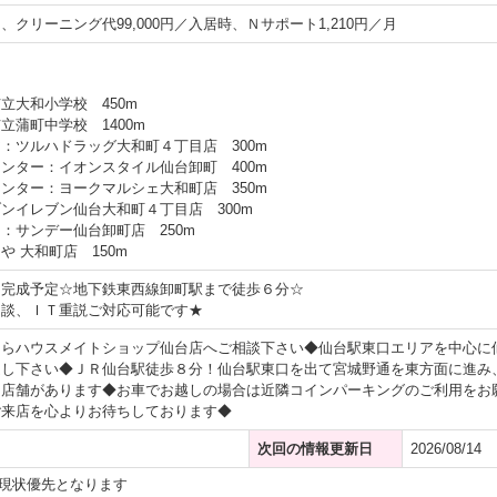
0円、クリーニング代99,000円／入居時、Ｎサポート1,210円／月
立大和小学校 450m
立蒲町中学校 1400m
：ツルハドラッグ大和町４丁目店 300m
ンター：イオンスタイル仙台卸町 400m
ンター：ヨークマルシェ大和町店 350m
ンイレブン仙台大和町４丁目店 300m
：サンデー仙台卸町店 250m
や 大和町店 150m
月完成予定☆地下鉄東西線卸町駅まで徒歩６分☆
相談、ＩＴ重説ご対応可能です★
ならハウスメイトショップ仙台店へご相談下さい◆仙台駅東口エリアを中心に
越し下さい◆ＪＲ仙台駅徒歩８分！仙台駅東口を出て宮城野通を東方面に進み
に店舗があります◆お車でお越しの場合は近隣コインパーキングのご利用をお
ご来店を心よりお待ちしております◆
次回の情報更新日
2026/08/14
現状優先となります