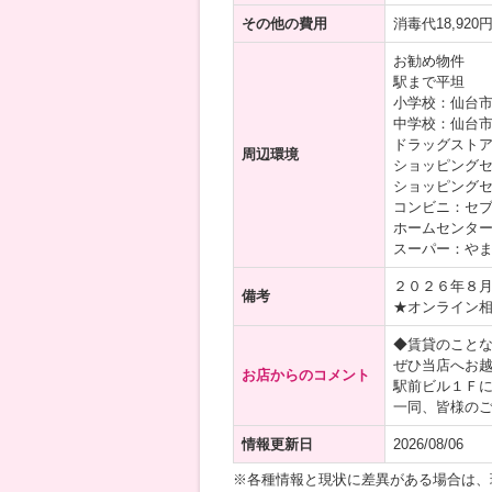
その他の費用
消毒代18,92
お勧め物件
駅まで平坦
小学校：仙台市
中学校：仙台市
ドラッグストア
周辺環境
ショッピングセ
ショッピングセ
コンビニ：セブ
ホームセンター
スーパー：やま
２０２６年８
備考
★オンライン
◆賃貸のこと
ぜひ当店へお
お店からのコメント
駅前ビル１Ｆ
一同、皆様の
情報更新日
2026/08/06
※各種情報と現状に差異がある場合は、