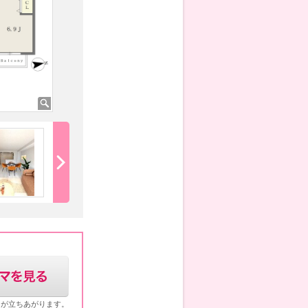
★★16.3帖のLDKです★★
★★16.3帖のLD
ウが立ちあがります。