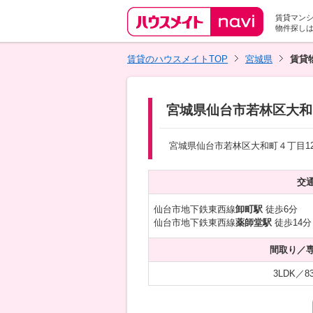
賃貸マン
物件探し
賃貸のハウスメイトTOP
宮城県
賃貸
宮城県仙台市若林区大和町４
宮城県仙台市若林区大和町４丁目12-
交
仙台市地下鉄東西線
卸町駅
徒歩6分
仙台市地下鉄東西線
薬師堂駅
徒歩14分
間取り／
3LDK／83