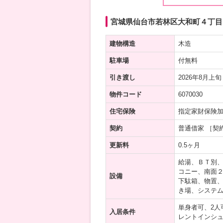
宮城県仙台市若林区大和町４丁目12
建物構造
木造
駐車場
付無料
引き渡し
2026年8月上旬
物件コード
6070030
住宅保険
指定家財保険
契約
普通借家 ［契
更新料
0.5ヶ月
給湯、ＢＴ別
コニー、南面２
設備
下駄箱、物置、
き場、システ
単身者可、2人
入居条件
レントインシュ