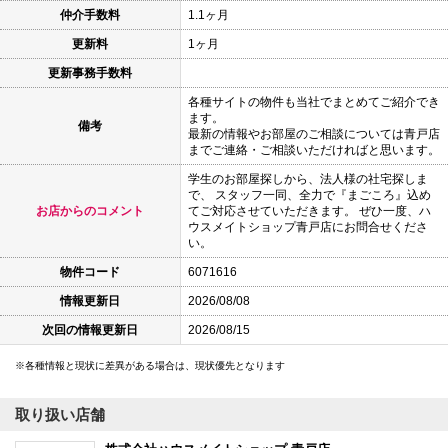
仲介手数料
1.1ヶ月
更新料
1ヶ月
更新事務手数料
各種サイトの物件も当社でまとめてご紹介でき
ます。
備考
最新の情報やお部屋のご相談については青戸店
までご連絡・ご相談いただければと思います。
学生のお部屋探しから、法人様の社宅探しま
で、 スタッフ一同、全力で『まごころ』込め
お店からのコメント
てご対応させていただきます。 ぜひ一度、ハ
ウスメイトショップ青戸店にお問合せくださ
い。
物件コード
6071616
情報更新日
2026/08/08
次回の情報更新日
2026/08/15
各種情報と現状に差異がある場合は、現状優先となります
取り扱い店舗