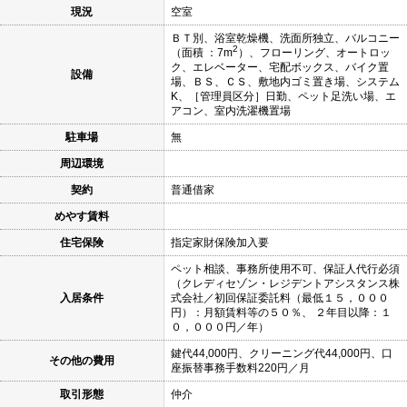
現況
空室
ＢＴ別、浴室乾燥機、洗面所独立、バルコニー
2
（面積 ：7m
）、フローリング、オートロッ
ク、エレベーター、宅配ボックス、バイク置
設備
場、ＢＳ、ＣＳ、敷地内ゴミ置き場、システム
K、［管理員区分］日勤、ペット足洗い場、エ
アコン、室内洗濯機置場
駐車場
無
周辺環境
契約
普通借家
めやす賃料
住宅保険
指定家財保険加入要
ペット相談、事務所使用不可、保証人代行必須
（クレディセゾン・レジデントアシスタンス株
入居条件
式会社／初回保証委託料（最低１５，０００
円）：月額賃料等の５０％、 ２年目以降：１
０，０００円／年）
鍵代44,000円、クリーニング代44,000円、口
その他の費用
座振替事務手数料220円／月
取引形態
仲介