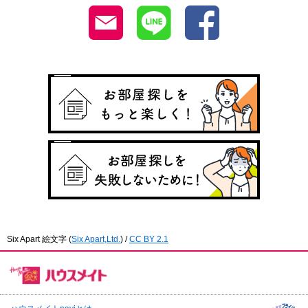
Six Apart 絵文字
(
Six Apart,Ltd.
) /
CC BY 2.1