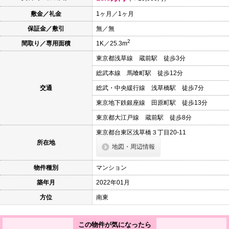
本
文
敷金／礼金
1ヶ月／1ヶ月
に
保証金／敷引
無／無
移
動
2
間取り／専用面積
1K／25.3m
し
ま
東京都浅草線 蔵前駅 徒歩3分
す
フ
総武本線 馬喰町駅 徒歩12分
ッ
タ
交通
総武・中央緩行線 浅草橋駅 徒歩7分
情
報
東京地下鉄銀座線 田原町駅 徒歩13分
に
東京都大江戸線 蔵前駅 徒歩8分
移
動
東京都台東区浅草橋３丁目20-11
し
所在地
ま
地図・周辺情報
す
物件種別
マンション
築年月
2022年01月
方位
南東
この物件が気になったら