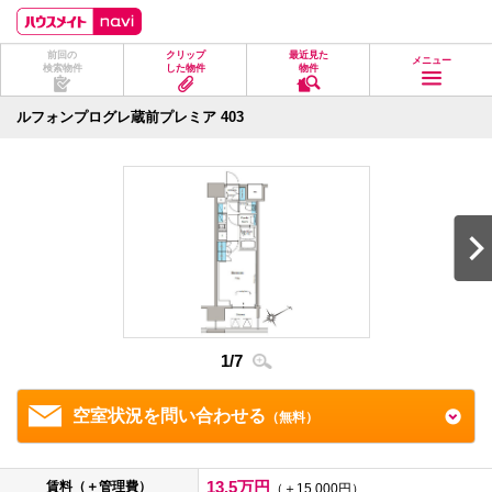
ペ
ペ
こ
こ
こ
ー
ー
こ
こ
こ
ジ
ジ
か
か
か
前回の
クリップ
最近見た
の
内
ら
ら
ら
メニュー
検索物件
した物件
物件
先
を
ヘ
本
フ
頭
移
ッ
文
ッ
に
動
ダ
に
タ
ルフォンプログレ蔵前プレミア 403
な
す
情
な
情
り
る
報
り
報
ま
た
に
ま
に
す。
め
な
す。
な
の
り
り
リ
ま
ま
ン
す。
す。
ク
で
す。
ヘ
ッ
ダ
1
/
7
2
/
7
情
報
に
移
空室状況を問い合わせる
（無料）
動
し
ま
す
13.5万円
賃料（＋管理費）
（＋15,000円）