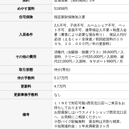
契約
普通借家 ［契約期間］2年
めやす賃料
51958円
住宅保険
指定家財保険加入要
2人不可、子供不可、ルームシェア不可、ペッ
ト不可、楽器不可、連帯保証人不要＋制度入会
入居条件
要（審査により必要な場合有り）、保証人代行
必須（えるくｏｒ全保連／初回総賃料の１０
０％、１０，０００円／年の更新料）
消毒代（虫駆除・除菌プラス）39,600円／入
その他の費用
居時、クリーニング代55,000円／入居時、鍵
代22,000円／入居時、Ｎサポート990円／月
取引形態
仲介(専任)
仲介手数料
5.17万円
更新料
4.7万円
更新事務手数料
なし
ＬＩＮＥで対応可能♪西宮北口店へご来店をお
待ちしております★
お部屋探しはハウスメイトショップ西宮北口店
備考
へ、お気軽にご相談ください♪
小型バイク駐輪無料 退去時は月割り精算。
※短期違約金：１年未満家賃２ヶ月