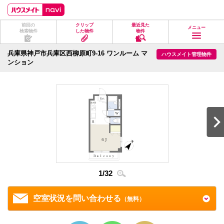
ペ
ペ
こ
こ
こ
ー
ー
こ
こ
こ
ジ
ジ
か
か
か
前回の
クリップ
最近見た
の
内
ら
ら
ら
メニュー
検索物件
した物件
物件
先
を
ヘ
本
フ
頭
移
ッ
文
ッ
に
動
ダ
に
タ
兵庫県神戸市兵庫区西柳原町9-16 ワンルーム マ
ハウスメイト管理物件
な
す
情
な
情
ンション
り
る
報
り
報
ま
た
に
ま
に
す。
め
な
す。
な
の
り
り
リ
ま
ま
ン
す。
す。
ク
で
す。
ヘ
ッ
ダ
情
2
/
3
報
1
/
32
に
移
動
空室状況を問い合わせる
（無料）
し
ま
す