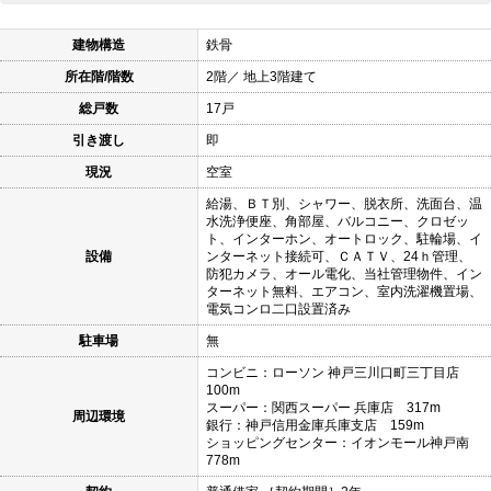
建物構造
鉄骨
所在階/階数
2階／ 地上3階建て
総戸数
17戸
引き渡し
即
現況
空室
給湯、ＢＴ別、シャワー、脱衣所、洗面台、温
水洗浄便座、角部屋、バルコニー、クロゼッ
ト、インターホン、オートロック、駐輪場、イ
設備
ンターネット接続可、ＣＡＴＶ、24ｈ管理、
防犯カメラ、オール電化、当社管理物件、イン
ターネット無料、エアコン、室内洗濯機置場、
電気コンロ二口設置済み
駐車場
無
コンビニ：ローソン 神戸三川口町三丁目店
100m
スーパー：関西スーパー 兵庫店 317m
周辺環境
銀行：神戸信用金庫兵庫支店 159m
ショッピングセンター：イオンモール神戸南
778m