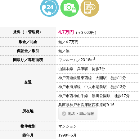
本
文
に
移
動
し
4.7万円
賃料（＋管理費）
ま
（＋3,000円）
す
敷金／礼金
無／4.7万円
フ
ッ
保証金／敷引
無／無
タ
情
2
間取り／専用面積
ワンルーム／23.18m
報
に
山陽本線 兵庫駅 徒歩7分
移
動
神戸高速鉄道東西線 大開駅 徒歩11分
し
交通
神戸市海岸線 中央市場前駅 徒歩13分
ま
す
神戸市西神山手線 湊川公園駅 徒歩17分
兵庫県神戸市兵庫区西柳原町9-16
所在地
地図・周辺情報
物件種別
マンション
築年月
1998年6月