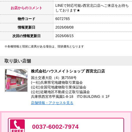
LINEで対応可能♪西宮北口店へご来店をお待ち
お店からのコメント
しております★
物件コード
6072765
情報更新日
2026/08/08
次回の情報更新日
2026/08/15
各種情報と現状に差異がある場合は、現状優先となります
取り扱い店舗
株式会社ハウスメイトショップ 西宮北口店
国土交通大臣（4）第7558号
(一社)兵庫県宅地建物取引業協会
(公社)全国宅地建物取引業保証協会
(公社)近畿地区不動産公正取引協議会
兵庫県西宮市甲風園1-8-18 ITO BUILDING Ⅱ 1F
店舗情報・アクセスを見る
0037-6002-7974