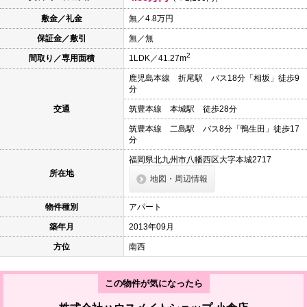
本
文
敷金／礼金
無／4.8万円
に
保証金／敷引
無／無
移
動
2
間取り／専用面積
1LDK／41.27m
し
ま
鹿児島本線 折尾駅 バス18分「相坂」徒歩9
す
分
フ
ッ
交通
筑豊本線 本城駅 徒歩28分
タ
情
筑豊本線 二島駅 バス8分「鴨生田」徒歩17
報
分
に
移
福岡県北九州市八幡西区大字本城2717
動
所在地
地図・周辺情報
し
ま
す
物件種別
アパート
築年月
2013年09月
方位
南西
この物件が気になったら