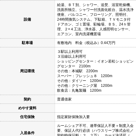
給湯、ＢＴ別、シャワー、追焚、浴室乾燥機、
洗面所独立、シャワー付洗面化粧台、温水洗浄
便座、バルコニー、フローリング、照明付、
設備
24時間換気システム、下駄箱、ＴＶモニタ付
ドアホン、ゴミ置場、駐輪場、ＢＳ、24ｈ管
理、２×４工法、浄水器、人感照明センサー、
エアコン、室内洗濯機置場
駐車場
有敷地内 料金（税込み）0.44万円
３駅以上利用可
３沿線以上利用可
ショッピングセンター：イオン若松ショッピン
グセンター 2100m
周辺環境
その他：本城駅 2200m
スーパー：フレッシュ８ 1200m
その他：ダイソー 1200m
その他：クリーニング屋 1200m
飲食店：丸亀製麺 1200m
契約
普通借家
めやす賃料
住宅保険
指定家財保険加入要
ルームシェア不可、連帯保証人不要＋制度入会
要、保証人代行必須（ハウスリーブ株式会社／
入居条件
契約時保証料：２．２万）、カード決済可（