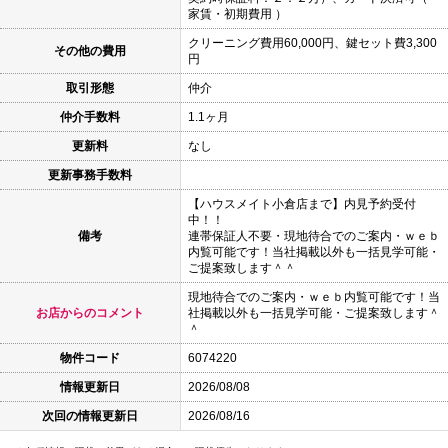
家賃・初期費用 ）
クリーニング費用60,000円、鍵セット費3,300
その他の費用
円
取引形態
仲介
仲介手数料
1.1ヶ月
更新料
なし
更新事務手数料
【ハウスメイト小倉店まで】内見予約受付
中！！
備考
連帯保証人不要・現地待合でのご案内・ｗｅｂ
内覧可能です！当社掲載以外も一括見学可能・
ご提案致します＾＾
現地待合でのご案内・ｗｅｂ内覧可能です！当
お店からのコメント
社掲載以外も一括見学可能・ご提案致します＾
＾
物件コード
6074220
情報更新日
2026/08/08
次回の情報更新日
2026/08/16