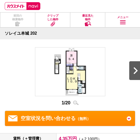
ペ
ペ
こ
こ
こ
ー
ー
こ
こ
こ
ジ
ジ
か
か
か
前回の
クリップ
最近見た
の
内
ら
ら
ら
メニュー
検索物件
した物件
物件
先
を
ヘ
本
フ
頭
移
ッ
文
ッ
に
動
ダ
に
タ
ソレイユ本城 202
な
す
情
な
情
り
る
報
り
報
ま
た
に
ま
に
す。
め
な
す。
な
の
り
り
リ
ま
ま
ン
す。
す。
ク
で
す。
ヘ
ッ
ダ
1
/
20
2
/
2
情
報
に
移
空室状況を問い合わせる
（無料）
動
し
ま
す
4.35万円
賃料（＋管理費）
（＋2,100円）