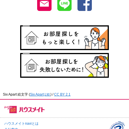
Six Apart 絵文字
(
Six Apart,Ltd.
) /
CC BY 2.1
ハウスメイトnaviとは