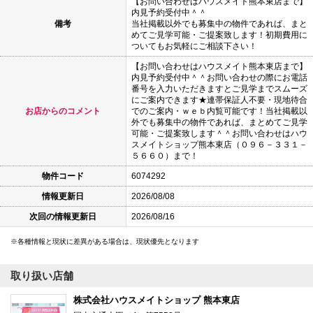
【お問い合わせはハウスメイト熊本東店まで】
内見予約受付中＾＾
備考
当社掲載以外でも募集中の物件であれば、まと
めてご見学可能・ご提案致します！初期費用に
ついてもお気軽にご相談下さい！
【お問い合わせはハウスメイト熊本東店まで】
内見予約受付中＾＾お問い合わせの際にお電話
番号を入力いただきますとご見学までスムーズ
にご案内できます★連帯保証人不要・現地待合
お店からのコメント
でのご案内・ｗｅｂ内覧可能です！当社掲載以
外でも募集中の物件であれば、まとめてご見学
可能・ご提案致します＾＾お問い合わせはハウ
スメイトショップ熊本東店（０９６－３３１－
５６６０）まで！
物件コード
6074292
情報更新日
2026/08/08
次回の情報更新日
2026/08/16
各種情報と現状に差異がある場合は、現状優先となります
取り扱い店舗
株式会社ハウスメイトショップ 熊本東店