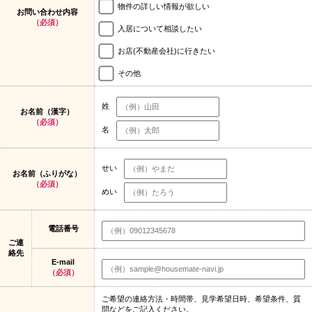
物件の詳しい情報が欲しい
お問い合わせ内容
（必須）
入居について相談したい
お店(不動産会社)に行きたい
その他
姓
お名前（漢字）
（必須）
名
せい
お名前（ふりがな）
（必須）
めい
電話番号
ご連
絡先
E-mail
（必須）
ご希望の連絡方法・時間帯、見学希望日時、希望条件、質
問などをご記入ください。