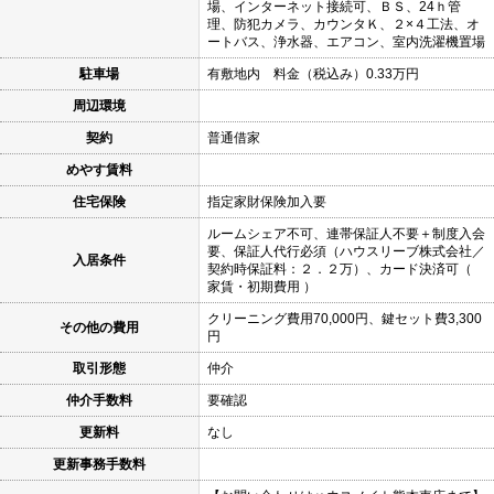
場、インターネット接続可、ＢＳ、24ｈ管
理、防犯カメラ、カウンタＫ、２×４工法、オ
ートバス、浄水器、エアコン、室内洗濯機置場
駐車場
有敷地内 料金（税込み）0.33万円
周辺環境
契約
普通借家
めやす賃料
住宅保険
指定家財保険加入要
ルームシェア不可、連帯保証人不要＋制度入会
要、保証人代行必須（ハウスリーブ株式会社／
入居条件
契約時保証料：２．２万）、カード決済可（
家賃・初期費用 ）
クリーニング費用70,000円、鍵セット費3,300
その他の費用
円
取引形態
仲介
仲介手数料
要確認
更新料
なし
更新事務手数料