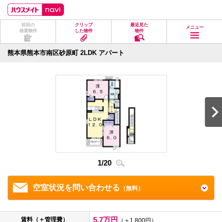
ペ
ペ
こ
こ
こ
ー
ー
こ
こ
こ
ジ
ジ
か
か
か
前回の
クリップ
最近見た
の
内
ら
ら
ら
メニュー
検索物件
した物件
物件
先
を
ヘ
本
フ
頭
移
ッ
文
ッ
に
動
ダ
に
タ
熊本県熊本市南区砂原町 2LDK アパート
な
す
情
な
情
り
る
報
り
報
ま
た
に
ま
に
す。
め
な
す。
な
の
り
り
リ
ま
ま
ン
す。
す。
ク
で
す。
ヘ
ッ
ダ
1
/
20
2
/
2
情
報
に
移
空室状況を問い合わせる
（無料）
動
し
ま
す
5.7万円
賃料（＋管理費）
（＋1,800円）