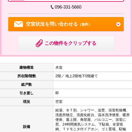
096-331-5660
空室状況を問い合わせる
（無料）
この物件をクリップする
建物構造
木造
所在階/階数
2階／ 地上2階地下0階建て
総戸数
引き渡し
即
現況
空室
給湯、ＢＴ別、シャワー、追焚、浴室乾燥機、
洗面所独立、洗面化粧台、温水洗浄便座、暖房
便座、最上階、角部屋、バルコニー、浴室に
窓、24時間換気システム、下駄箱、全室収
設備
納、ＴＶモニタ付ドアホン、ゴミ置場、駐輪