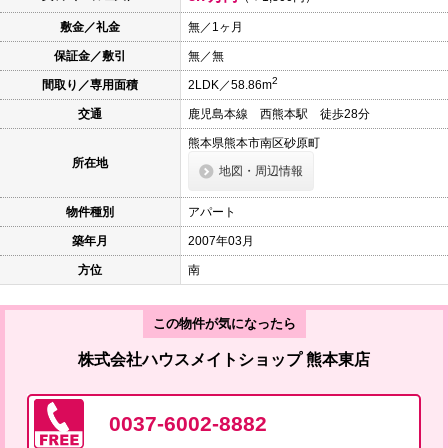
本
文
敷金／礼金
無／1ヶ月
に
保証金／敷引
無／無
移
動
2
間取り／専用面積
2LDK／58.86m
し
ま
交通
鹿児島本線 西熊本駅 徒歩28分
す
フ
熊本県熊本市南区砂原町
ッ
所在地
タ
地図・周辺情報
情
報
物件種別
アパート
に
移
築年月
2007年03月
動
し
方位
南
ま
す
この物件が気になったら
株式会社ハウスメイトショップ 熊本東店
0037-6002-8882