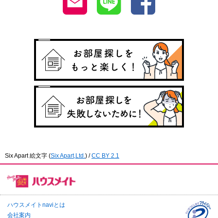
Six Apart 絵文字
(
Six Apart,Ltd.
) /
CC BY 2.1
ハウスメイトnaviとは
会社案内