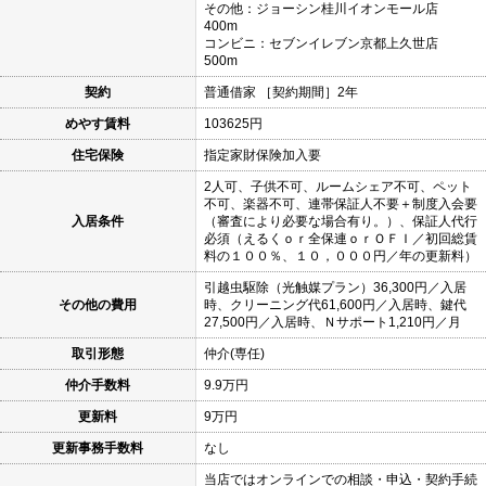
その他：ジョーシン桂川イオンモール店
400m
コンビニ：セブンイレブン京都上久世店
500m
契約
普通借家 ［契約期間］2年
めやす賃料
103625円
住宅保険
指定家財保険加入要
2人可、子供不可、ルームシェア不可、ペット
不可、楽器不可、連帯保証人不要＋制度入会要
入居条件
（審査により必要な場合有り。）、保証人代行
必須（えるくｏｒ全保連ｏｒＯＦＩ／初回総賃
料の１００％、１０，０００円／年の更新料）
引越虫駆除（光触媒プラン）36,300円／入居
その他の費用
時、クリーニング代61,600円／入居時、鍵代
27,500円／入居時、Ｎサポート1,210円／月
取引形態
仲介(専任)
仲介手数料
9.9万円
更新料
9万円
更新事務手数料
なし
当店ではオンラインでの相談・申込・契約手続