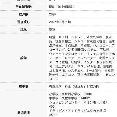
所在階/階数
5階／ 地上6階建て
総戸数
26戸
引き渡し
2026年8月下旬
現況
空室
給湯、ＢＴ別、シャワー、浴室乾燥機、脱衣
所、洗面所独立、シャワー付洗面化粧台、温水
洗浄便座、３点給湯、角部屋、バルコニー、フ
ローリング、24時間換気システム、下駄箱、
ウォークインクロゼット、ＴＶモニタ付ドアホ
設備
ン、オートロック、エレベーター、宅配ボック
ス、ゴミ置場、駐輪場、インターネット接続
可、地上デジタル、ＢＳ、24ｈ管理、敷地内
ゴミ置き場、システムK、オール電化、当社管
理物件、エアコン、室内洗濯機置場、ＩＨコン
ロ二口
駐車場
有敷地内 料金（税込み）1.32万円
小学校：久世西小学校 350m
中学校：久世中学校 1400m
ショッピングセンター：イオンモール桂川
400m
ドラッグストア：ドラッグユタカ 久世店
周辺環境
450m