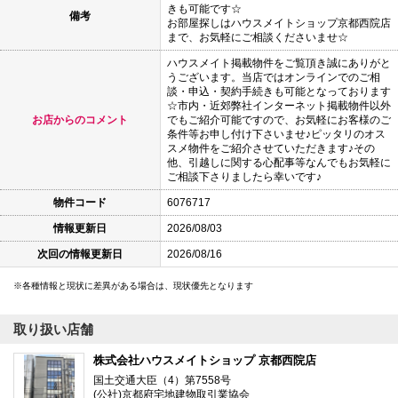
きも可能です☆
備考
お部屋探しはハウスメイトショップ京都西院店
まで、お気軽にご相談くださいませ☆
ハウスメイト掲載物件をご覧頂き誠にありがと
うございます。当店ではオンラインでのご相
談・申込・契約手続きも可能となっております
☆市内・近郊弊社インターネット掲載物件以外
お店からのコメント
でもご紹介可能ですので、お気軽にお客様のご
条件等お申し付け下さいませ♪ピッタリのオス
スメ物件をご紹介させていただきます♪その
他、引越しに関する心配事等なんでもお気軽に
ご相談下さりましたら幸いです♪
物件コード
6076717
情報更新日
2026/08/03
次回の情報更新日
2026/08/16
各種情報と現状に差異がある場合は、現状優先となります
取り扱い店舗
株式会社ハウスメイトショップ 京都西院店
国土交通大臣（4）第7558号
(公社)京都府宅地建物取引業協会