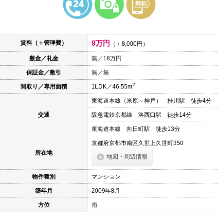
本
文
に
移
動
9万円
賃料（＋管理費）
し
（＋8,000円）
ま
敷金／礼金
無／18万円
す
フ
保証金／敷引
無／無
ッ
タ
2
間取り／専用面積
1LDK／46.55m
情
報
東海道本線（米原～神戸） 桂川駅 徒歩4分
に
移
交通
阪急電鉄京都線 洛西口駅 徒歩14分
動
し
東海道本線 向日町駅 徒歩13分
ま
京都府京都市南区久世上久世町350
す
所在地
地図・周辺情報
物件種別
マンション
築年月
2009年8月
方位
南