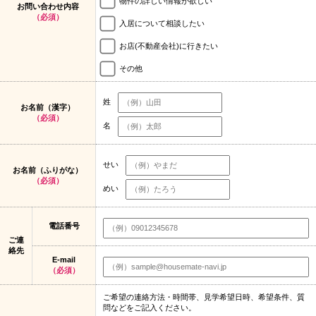
物件の詳しい情報が欲しい
お問い合わせ内容
（必須）
入居について相談したい
お店(不動産会社)に行きたい
その他
姓
お名前（漢字）
（必須）
名
せい
お名前（ふりがな）
（必須）
めい
電話番号
ご連
絡先
E-mail
（必須）
ご希望の連絡方法・時間帯、見学希望日時、希望条件、質
問などをご記入ください。