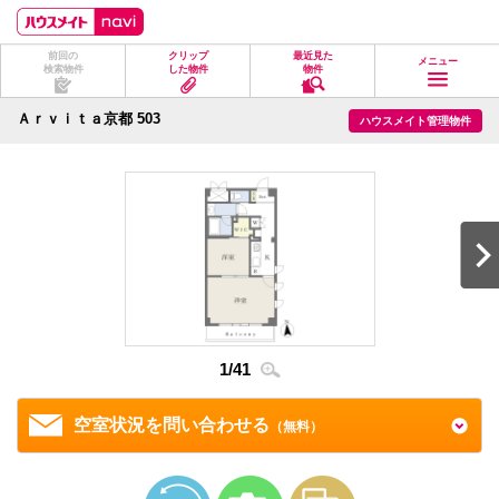
ペ
ペ
こ
こ
こ
ー
ー
こ
こ
こ
ジ
ジ
か
か
か
前回の
クリップ
最近見た
の
内
ら
ら
ら
メニュー
検索物件
した物件
物件
先
を
ヘ
本
フ
頭
移
ッ
文
ッ
に
動
ダ
に
タ
Ａｒｖｉｔａ京都 503
ハウスメイト管理物件
な
す
情
な
情
り
る
報
り
報
ま
た
に
ま
に
す。
め
な
す。
な
の
り
り
リ
ま
ま
ン
す。
す。
ク
で
す。
ヘ
ッ
ダ
情
1
/
41
2
/
4
報
に
移
空室状況を問い合わせる
（無料）
動
し
ま
す