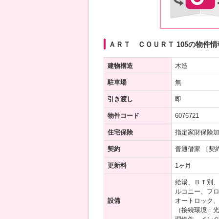
ＡＲＴ ＣＯＵＲＴ 105の物件情
建物構造
木造
駐車場
無
引き渡し
即
物件コード
6076721
住宅保険
指定家財保険
契約
普通借家 ［契
更新料
1ヶ月
給湯、ＢＴ別
ルコニー、フロ
設備
オートロック
（接続環境：光