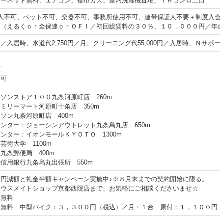
ターネット無料、エアコン、都市ガス、室内洗濯機置場、ＩＨコンロ二口
人不可、ペット不可、楽器不可、事務所使用不可、連帯保証人不要＋制度入
須（えるくｏｒ全保連ｏｒＯＦＩ／初回総賃料の３０％、１０，０００円／年
0円／入居時、水道代2,750円／月、クリーニング代55,000円／入居時、Ｎサポー
可
用可
ソンストア１００九条河原町店 260m
ミリーマート河原町十条店 350m
ソン九条河原町店 400m
ンター：ジョーシンアウトレット九条烏丸店 650m
ンター：イオンモールＫＹＯＴＯ 1300m
芸術大学 1100m
九条郵便局 400m
信用銀行九条烏丸出張所 550m
円減額と礼金半額キャンペーン実施中♪※８月末までの契約開始に限る。
ハウスメイトショップ京都西院店まで、お気軽にご相談くださいませ☆
ト無料
：無料 中型バイク：３，３００円（税込）／月・１台 原付：１，１００円