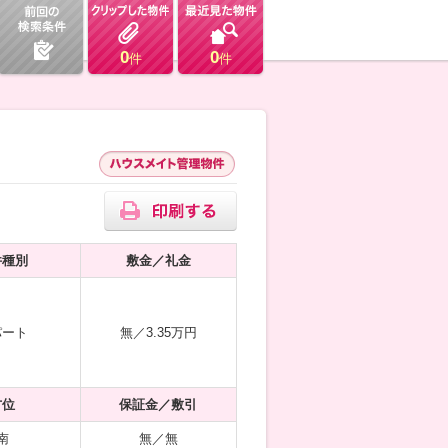
0
0
件
件
件種別
敷金／礼金
パート
無／3.35万円
方位
保証金／敷引
南
無／無