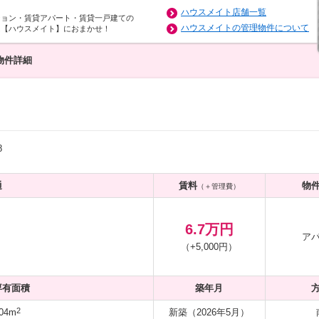
ハウスメイト店舗一覧
ション・賃貸アパート・賃貸一戸建ての
ハウスメイトの管理物件について
は【ハウスメイト】におまかせ！
物件詳細
8
通
賃料
物
（＋管理費）
6.7万円
ア
（+5,000円）
専有面積
築年月
2
04m
新築（2026年5月）