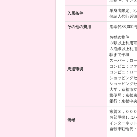
理物件、イン
単身者限定、2
入居条件
保証人代行必
その他の費用
消毒代33,00
お勧め物件
３駅以上利用
３沿線以上利
駅まで平坦
スーパー：ロー
コンビニ：ファ
周辺環境
コンビニ：ロー
ショッピングセ
ショッピングセ
大学：京都市立
郵便局：京都東
銀行：京都中央
家賃３，０００
お部屋探しは
備考
インターネッ
自転車駐輪代