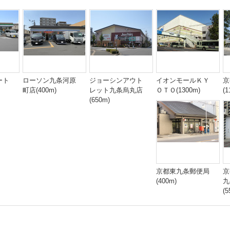
ート
ローソン九条河原
ジョーシンアウト
イオンモールＫＹ
京
町店(400m)
レット九条烏丸店
ＯＴＯ(1300m)
(1
(650m)
京都東九条郵便局
京
(400m)
九
(5