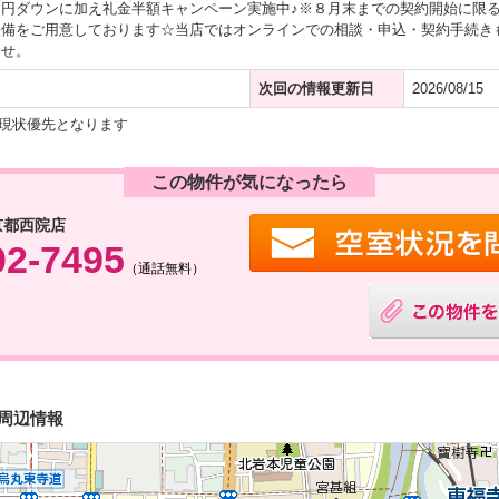
円ダウンに加え礼金半額キャンペーン実施中♪※８月末までの契約開始に限
設備をご用意しております☆当店ではオンラインでの相談・申込・契約手続き
ませ。
次回の情報更新日
2026/08/15
現状優先となります
この物件が気になったら
京都西院店
02-7495
（通話無料）
・周辺情報