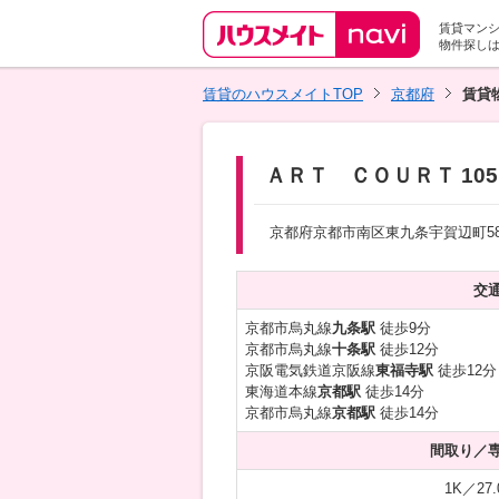
賃貸マン
物件探し
賃貸のハウスメイトTOP
京都府
賃貸
ＡＲＴ ＣＯＵＲＴ 105
京都府京都市南区東九条宇賀辺町5
交
京都市烏丸線
九条駅
徒歩9分
京都市烏丸線
十条駅
徒歩12分
京阪電気鉄道京阪線
東福寺駅
徒歩12分
東海道本線
京都駅
徒歩14分
京都市烏丸線
京都駅
徒歩14分
間取り／
1K／27.