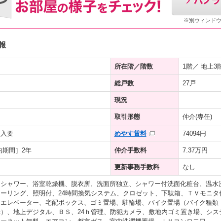
※別ウィンド
報
所在階／階数
1階／ 地上3
総戸数
27戸
現況
取引形態
仲介(専任)
加入要
めやす賃料
74094円
約期間］2年
仲介手数料
7.37万円
更新事務手数料
なし
、シャワー、浴室乾燥機、脱衣所、洗面所独立、シャワー付洗面化粧台、温水
ーリング、照明付、24時間換気システム、クロゼット、下駄箱、ＴＶモニタ
、エレベーター、宅配ボックス、ゴミ置場、駐輪場、バイク置場（バイク種類
）、地上デジタル、ＢＳ、24ｈ管理、防犯カメラ、敷地内ゴミ置き場、シス