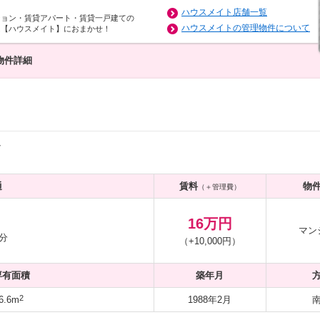
ハウスメイト店舗一覧
ション・賃貸アパート・賃貸一戸建ての
ハウスメイトの管理物件について
は【ハウスメイト】におまかせ！
物件詳細
7
通
賃料
物
（＋管理費）
16万円
マン
分
（+10,000円）
専有面積
築年月
2
6.6m
1988年2月