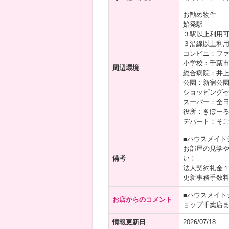
お勧め物件
始発駅
３駅以上利用
３沿線以上利
コンビニ：ファ
小学校：千葉市
周辺環境
総合病院：井上
公園：新宿公園
ショッピングセ
スーパー：全日
役所：きぼーる
デパート：そご
■ハウスメイト
お部屋の見学
備考
い！
法人契約礼金
更新事務手数
■ハウスメイト
お店からのコメント
ョップ千葉店
情報更新日
2026/07/18