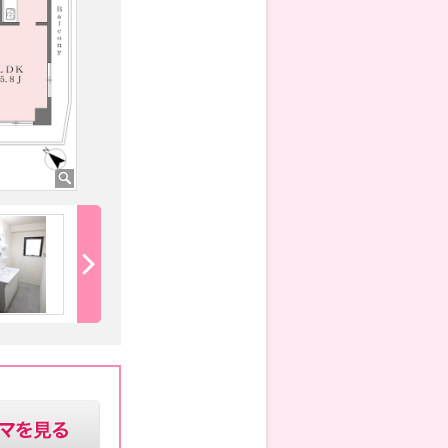
グリル付なので料理の幅が広がりますね♪
追焚あるのでいつ