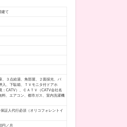
階建て
座、３点給湯、角部屋、２面採光、バ
押入、下駄箱、ＴＶモニタ付ドアホ
CATV）、ＣＡＴＶ（CATV会社名
ト無料、エアコン、都市ガス、室内洗濯機
、保証人代行必須（オリコフォレントイ
10円／月