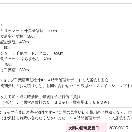
可
用可
ミリーマート 千葉新宿店 200m
立新宿小学校 350m
記念病院 450m
 90m
ンター：千葉ポートスクエア 650m
食チェーン ぷらすわん 40m
 750m
う千葉店 650m
ショップ千葉店専任物件■２４時間管理サポートで入居後も安心！
や初期費用のお見積りなど、お問い合わせやご相談はハウスメイトショップ千
１ヶ月追加・退去時清掃，畳襖障子貼替借主負担
料（税込）：（居室新賃料の０．２２ヶ月／駐車場１，６５０円）
ショップ千葉店の専任物件です■お部屋の見学や初期費用のお見積りなど、
までお気軽にお問い合わせくださいませ！２４時間管理サポートで入居後も安
次回の情報更新日
2026/08/15