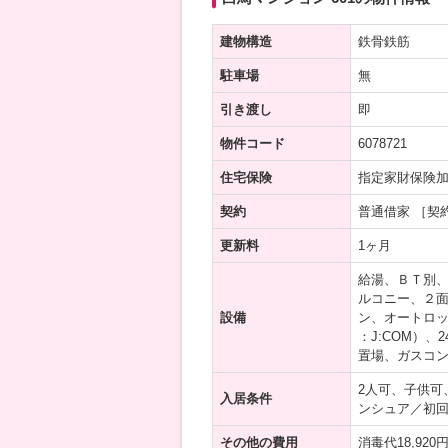
建物構造
鉄骨鉄筋
駐車場
無
引き渡し
即
物件コード
6078721
住宅保険
指定家財保険
契約
普通借家 ［契
更新料
1ヶ月
給湯、ＢＴ別
ルコニー、２
設備
ン、オートロッ
：J:COM）
置場、ガスコ
2人可、子供可
入居条件
ンシュア／初
その他の費用
消毒代18,92