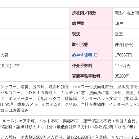
所在階／階数
6階／ 地上9
総戸数
19戸
現況
空室
取引形態
仲介(専任)
加入要
めやす賃料
176667円
約期間］2年
仲介手数料
17.6万円
更新事務手数料
35200円
、シャワー、追焚、脱衣所、洗面所独立、シャワー付洗面化粧台、温水洗浄便
面バルコニー、ＬＤＫ１５畳以上、キッチンに窓、洗面所に窓、振分、収納、
ク、エレベーター、宅配ボックス、駐輪場、インターネット接続可（接続環境：
、24ｈ管理、防犯カメラ、システムK、グリル、当社管理物件、インターネッ
ンロ三口設置済み
、ルームシェア不可、ペット不可、楽器不可、連帯保証人不要＋制度入会要
回保証料：請求月額の１ヶ月分（最低保証料２万円）継続保証料１万円／年）
0円／入居時、消火剤5,500円／入居時、鍵代24,200円／入居時、Ｎサポート1,2