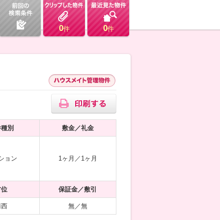
0
0
件
件
件種別
敷金／礼金
ション
1ヶ月／1ヶ月
方位
保証金／敷引
南西
無／無