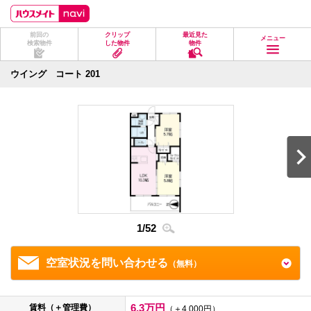
ペ
ペ
こ
こ
こ
ー
ー
こ
こ
こ
ジ
ジ
か
か
か
前回の
クリップ
最近見た
の
内
ら
ら
ら
メニュー
検索物件
した物件
物件
先
を
ヘ
本
フ
頭
移
ッ
文
ッ
に
動
ダ
に
タ
ウイング コート 201
な
す
情
な
情
り
る
報
り
報
ま
た
に
ま
に
す。
め
な
す。
な
の
り
り
リ
ま
ま
ン
す。
す。
ク
で
す。
ヘ
ッ
ダ
2
/
5
1
/
52
情
報
に
移
空室状況を問い合わせる
（無料）
動
し
ま
す
6.3万円
賃料（＋管理費）
（＋4,000円）