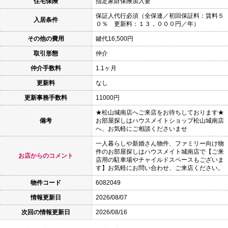
住宅保険
指定家財保険加入要
保証人代行必須（全保連／初回保証料：賃料５
入居条件
０％ 更新料：１３，０００円／年）
その他の費用
鍵代16,500円
取引形態
仲介
仲介手数料
1.1ヶ月
更新料
なし
更新事務手数料
11000円
★松山城南店へご来店をお待ちしております★
備考
お部屋探しはハウスメイトショップ松山城南店
へ、お気軽にご相談くださいませ
一人暮らしや新婚さん物件、ファミリー向け物
件のお部屋探しはハウスメイト城南店で【ご来
お店からのコメント
店用の駐車場やチャイルドスペースもございま
す】お気軽にお問い合わせ、ご来店ください。
物件コード
6082049
情報更新日
2026/08/07
次回の情報更新日
2026/08/16