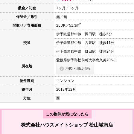
本
文
敷金／礼金
1ヶ月／1ヶ月
に
保証金／敷引
無／無
移
動
2
間取り／専用面積
2LDK／51.3m
し
ま
伊予鉄道郡中線 岡田駅 徒歩6分
す
フ
交通
伊予鉄道郡中線 古泉駅 徒歩11分
ッ
タ
伊予鉄道郡中線 鎌田駅 徒歩24分
情
報
愛媛県伊予郡松前町大字恵久美705-1
に
所在地
地図・周辺情報
移
動
し
物件種別
マンション
ま
す
築年月
2018年12月
方位
西
この物件が気になったら
株式会社ハウスメイトショップ 松山城南店