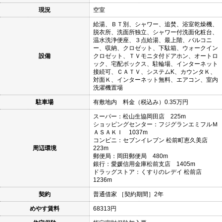
現況
空室
給湯、ＢＴ別、シャワー、追焚、浴室乾燥機、
脱衣所、洗面所独立、シャワー付洗面化粧台、
温水洗浄便座、３点給湯、最上階、バルコニ
ー、収納、クロゼット、下駄箱、ウォークイン
設備
クロゼット、ＴＶモニタ付ドアホン、オートロ
ック、宅配ボックス、駐輪場、インターネット
接続可、ＣＡＴＶ、システムK、カウンタＫ、
対面Ｋ、インターネット無料、エアコン、室内
洗濯機置場
駐車場
有敷地内 料金（税込み）0.35万円
スーパー：松山生協岡田店 225m
ショッピングセンター：フジグランエミフルＭ
ＡＳＡＫＩ 1037m
コンビニ：セブンイレブン 松前町恵久美店
周辺環境
223m
郵便局：岡田郵便局 480m
銀行：愛媛信用金庫松前支店 1405m
ドラッグストア：くすりのレデイ 松前店
1236m
契約
普通借家 ［契約期間］2年
めやす賃料
68313円