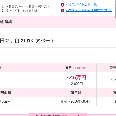
ハウスメイト店舗一覧
ション・賃貸アパート・賃貸一戸建ての
ハウスメイトの管理物件について
は【ハウスメイト】におまかせ！
物件詳細
２丁目 2LDK アパート
通
賃料
物
（＋管理費）
7.45万円
ア
（+2,000円）
専有面積
築年月
2
.58m
新築（2026年08月）