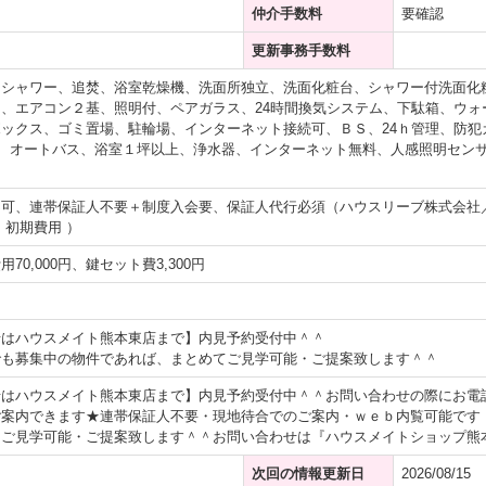
仲介手数料
要確認
更新事務手数料
、シャワー、追焚、浴室乾燥機、洗面所独立、洗面化粧台、シャワー付洗面化
、エアコン２基、照明付、ペアガラス、24時間換気システム、下駄箱、ウォ
ックス、ゴミ置場、駐輪場、インターネット接続可、ＢＳ、24ｈ管理、防犯
、オートバス、浴室１坪以上、浄水器、インターネット無料、人感照明セン
不可、連帯保証人不要＋制度入会要、保証人代行必須（ハウスリーブ株式会社
・初期費用 ）
70,000円、鍵セット費3,300円
せはハウスメイト熊本東店まで】内見予約受付中＾＾
でも募集中の物件であれば、まとめてご見学可能・ご提案致します＾＾
せはハウスメイト熊本東店まで】内見予約受付中＾＾お問い合わせの際にお電
ご案内できます★連帯保証人不要・現地待合でのご案内・ｗｅｂ内覧可能です
ご見学可能・ご提案致します＾＾お問い合わせは『ハウスメイトショップ熊本東店』
次回の情報更新日
2026/08/15