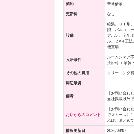
契約
普通借家
更新料
なし
給湯、ＢＴ別
階、バルコニー
設備
アホン、宅配ボ
ル、２×４工法
機置場
ルームシェア
入居条件
決済可（ 家賃
その他の費用
クリーニング費用
周辺環境
【お問い合わ
備考
当社掲載以外
【お問い合わ
お店からのコメント
でスムーズに
れば、まとめて
情報更新日
2026/08/07