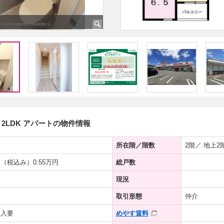
2LDK アパートの物件情報
所在階／階数
2階／ 地上2
（税込み）0.55万円
総戸数
現況
取引形態
仲介
加入要
めやす賃料