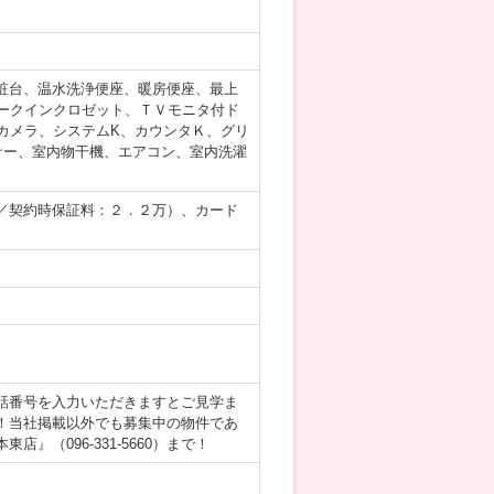
粧台、温水洗浄便座、暖房便座、最上
ークインクロゼット、ＴＶモニタ付ド
カメラ、システムK、カウンタＫ、グリ
サー、室内物干機、エアコン、室内洗濯
／契約時保証料：２．２万）、カード
話番号を入力いただきますとご見学ま
！当社掲載以外でも募集中の物件であ
（096-331-5660）まで！