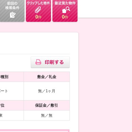
0
0
件
件
件種別
敷金／礼金
パート
無／1ヶ月
方位
保証金／敷引
東
無／無