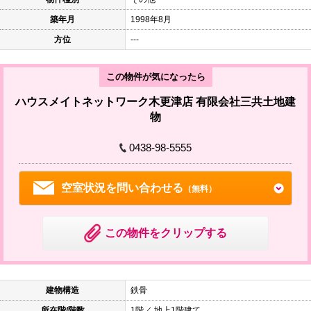
本
文
築年月
1998年8月
に
移
方位
---
動
し
ま
この物件が気になったら
す
フ
ハウスメイトネットワーク木更津店 有限会社三共土地建
ッ
物
タ
情
報
0438-98-5555
に
移
動
し
空室状況を問い合わせる
（無料）
ま
す
この物件をクリップする
建物構造
鉄骨
所在階/階数
1階／ 地上1階建て