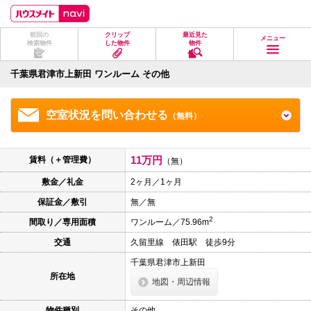
ペ
ペ
こ
こ
こ
ー
ー
こ
こ
こ
ジ
ジ
か
か
か
前回の
クリップ
最近見た
の
内
ら
ら
ら
メニュー
検索物件
した物件
物件
先
を
ヘ
本
フ
頭
移
ッ
文
ッ
に
動
ダ
に
タ
千葉県君津市上新田 ワンルーム その他
な
す
情
な
情
り
る
報
り
報
ま
た
に
ま
に
空室状況を問い合わせる
（無料）
す。
め
な
す。
な
の
り
り
リ
ま
ま
ン
す。
す。
11万円
賃料（＋管理費）
（無）
ク
で
敷金／礼金
2ヶ月／1ヶ月
す。
ヘ
保証金／敷引
無／無
ッ
ダ
2
間取り／専用面積
ワンルーム／75.96m
情
報
交通
久留里線 俵田駅 徒歩9分
に
移
千葉県君津市上新田
動
所在地
地図・周辺情報
し
ま
す
物件種別
その他