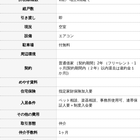
総戸数
引き渡し
即
現況
空室
設備
エアコン
駐車場
付無料
周辺環境
普通借家 ［契約期間］2年 （フリーレント・1
契約
ヶ月[契約期間内（２年）以内退去は違約金１
か月]）
めやす賃料
住宅保険
指定家財保険加入要
ペット相談、楽器相談、事務所使用可、連帯保
入居条件
証人要＋制度入会要
その他の費用
取引形態
仲介
仲介手数料
1ヶ月