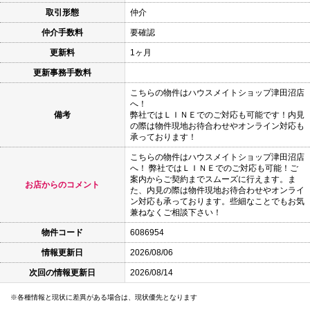
取引形態
仲介
仲介手数料
要確認
更新料
1ヶ月
更新事務手数料
こちらの物件はハウスメイトショップ津田沼店
へ！
備考
弊社ではＬＩＮＥでのご対応も可能です！内見
の際は物件現地お待合わせやオンライン対応も
承っております！
こちらの物件はハウスメイトショップ津田沼店
へ！ 弊社ではＬＩＮＥでのご対応も可能！ご
案内からご契約までスムーズに行えます。ま
お店からのコメント
た、内見の際は物件現地お待合わせやオンライ
ン対応も承っております。些細なことでもお気
兼ねなくご相談下さい！
物件コード
6086954
情報更新日
2026/08/06
次回の情報更新日
2026/08/14
各種情報と現状に差異がある場合は、現状優先となります