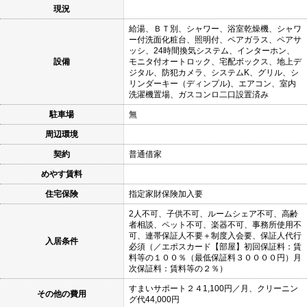
現況
給湯、ＢＴ別、シャワー、浴室乾燥機、シャワ
ー付洗面化粧台、照明付、ペアガラス、ペアサ
ッシ、24時間換気システム、インターホン、
設備
モニタ付オートロック、宅配ボックス、地上デ
ジタル、防犯カメラ、システムK、グリル、シ
リンダーキー（ディンプル)、エアコン、室内
洗濯機置場、ガスコンロ二口設置済み
駐車場
無
周辺環境
契約
普通借家
めやす賃料
住宅保険
指定家財保険加入要
2人不可、子供不可、ルームシェア不可、高齢
者相談、ペット不可、楽器不可、事務所使用不
可、連帯保証人不要＋制度入会要、保証人代行
入居条件
必須（／エポスカード【部屋】初回保証料：賃
料等の１００％（最低保証料３００００円）月
次保証料：賃料等の２％）
すまいサポート２４1,100円／月、クリーニン
その他の費用
グ代44,000円