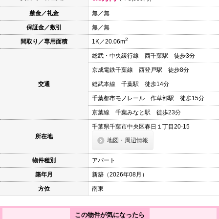
本
文
敷金／礼金
無／無
に
保証金／敷引
無／無
移
動
2
間取り／専用面積
1K／20.06m
し
ま
総武・中央緩行線 西千葉駅 徒歩3分
す
フ
京成電鉄千葉線 西登戸駅 徒歩8分
ッ
タ
交通
総武本線 千葉駅 徒歩14分
情
報
千葉都市モノレール 作草部駅 徒歩15分
に
京葉線 千葉みなと駅 徒歩23分
移
動
千葉県千葉市中央区春日１丁目20-15
し
所在地
ま
地図・周辺情報
す
物件種別
アパート
築年月
新築（2026年08月）
方位
南東
この物件が気になったら