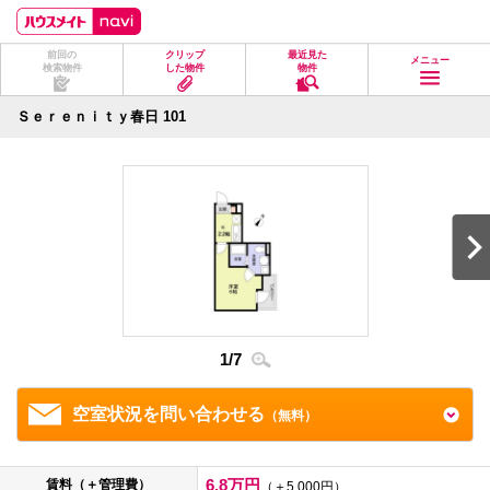
ペ
ペ
こ
こ
こ
ー
ー
こ
こ
こ
ジ
ジ
か
か
か
前回の
クリップ
最近見た
の
内
ら
ら
ら
メニュー
検索物件
した物件
物件
先
を
ヘ
本
フ
頭
移
ッ
文
ッ
に
動
ダ
に
タ
Ｓｅｒｅｎｉｔｙ春日 101
な
す
情
な
情
り
る
報
り
報
ま
た
に
ま
に
す。
め
な
す。
な
の
り
り
リ
ま
ま
ン
す。
す。
ク
で
す。
ヘ
ッ
ダ
1
/
7
2
/
7
情
報
に
移
空室状況を問い合わせる
（無料）
動
し
ま
す
6.8万円
賃料（＋管理費）
（＋5,000円）