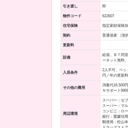
引き渡し
即
物件コード
622607
住宅保険
指定家財保険
契約
普通借家 ［契
更新料
給湯、ＢＴ同室
設備
ーネット無料
2人不可、ペッ
入居条件
円／年の更新
消毒代16,50
その他の費用
Ｎサポート99
スーパー：セブ
スーパー：マル
コンビニ：ロー
周辺環境
銀行：愛媛信用
郵便局：松山本
ドラッグストア