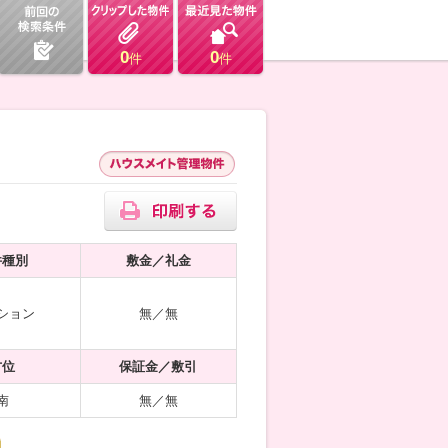
0
0
件
件
件種別
敷金／礼金
ション
無／無
方位
保証金／敷引
南
無／無