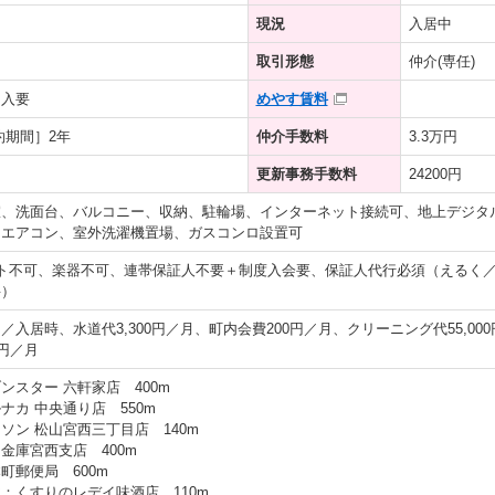
現況
入居中
取引形態
仲介(専任)
加入要
めやす賃料
約期間］2年
仲介手数料
3.3万円
更新事務手数料
24200円
、洗面台、バルコニー、収納、駐輪場、インターネット接続可、地上デジタル
、エアコン、室外洗濯機置場、ガスコンロ設置可
ト不可、楽器不可、連帯保証人不要＋制度入会要、保証人代行必須（えるく
料）
0円／入居時、水道代3,300円／月、町内会費200円／月、クリーニング代55,00
0円／月
ンスター 六軒家店 400m
ナカ 中央通り店 550m
ソン 松山宮西三丁目店 140m
金庫宮西支店 400m
町郵便局 600m
：くすりのレデイ味酒店 110m