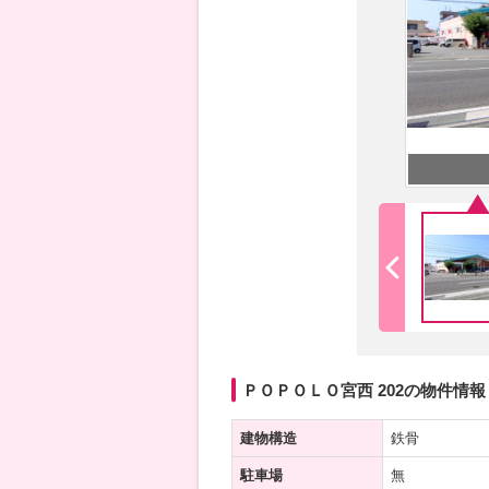
ＰＯＰＯＬＯ宮西 202の物件情報
建物構造
鉄骨
駐車場
無