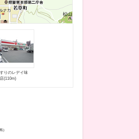
すりのレデイ味
店(110m)
料）