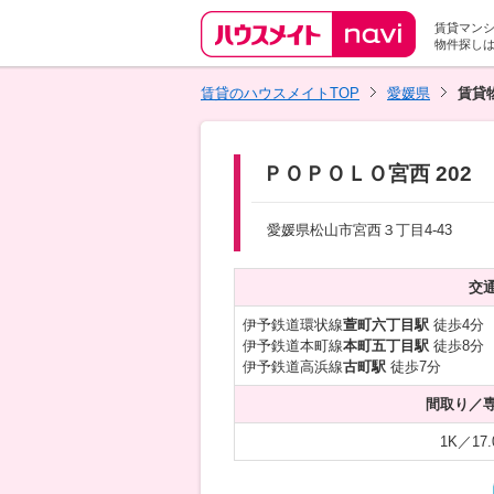
賃貸マン
物件探し
賃貸のハウスメイトTOP
愛媛県
賃貸
ＰＯＰＯＬＯ宮西 202
愛媛県松山市宮西３丁目4-43
交
伊予鉄道環状線
萱町六丁目駅
徒歩4分
伊予鉄道本町線
本町五丁目駅
徒歩8分
伊予鉄道高浜線
古町駅
徒歩7分
間取り／
1K／17.