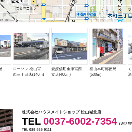
 Inc.
 Inc.
s Inc.
 Inc.
 Inc.
s Inc.
 Inc.
 Inc.
s Inc.
通
ローソン 松山宮
愛媛信用金庫宮西
松山本町郵便局
く
西三丁目店(140m)
支店(400m)
(600m)
酒
株式会社ハウスメイトショップ 松山城北店
TEL
0037-6002-7354
（通話無
TEL 089-925-9111