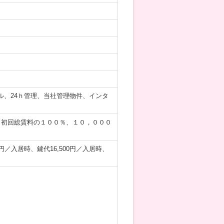
、24ｈ管理、当社管理物件、インタ
／初回総賃料の１００％、１０，０００
0円／入居時、鍵代16,500円／入居時、