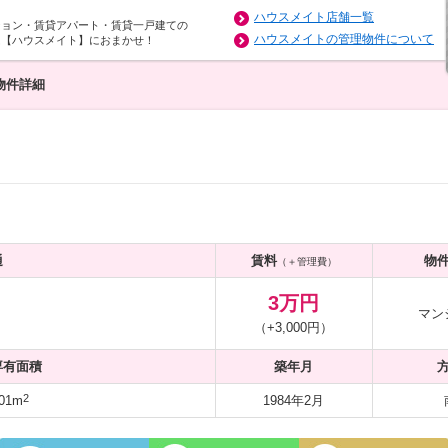
ハウスメイト店舗一覧
ション・賃貸アパート・賃貸一戸建ての
ハウスメイトの管理物件について
は【ハウスメイト】におまかせ！
物件詳細
通
賃料
物
（＋管理費）
3万円
マン
（+3,000円）
専有面積
築年月
2
01m
1984年2月