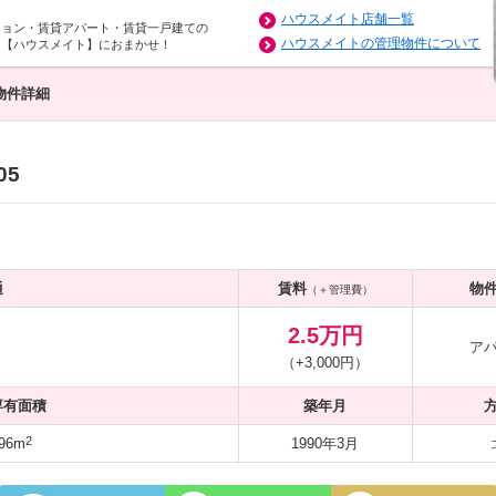
ハウスメイト店舗一覧
ション・賃貸アパート・賃貸一戸建ての
ハウスメイトの管理物件について
は【ハウスメイト】におまかせ！
物件詳細
05
通
賃料
物
（＋管理費）
2.5万円
ア
（+3,000円）
専有面積
築年月
2
96m
1990年3月