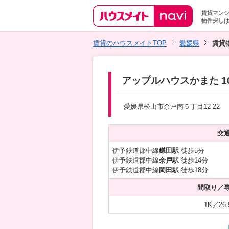
賃貸マン
物件探し
賃貸のハウスメイトTOP
愛媛県
賃貸
アップルハウスかまた 1
愛媛県松山市余戸南５丁目12-22
交
伊予鉄道郡中線
鎌田駅
徒歩5分
伊予鉄道郡中線
余戸駅
徒歩14分
伊予鉄道郡中線
岡田駅
徒歩18分
間取り／
1K／26.