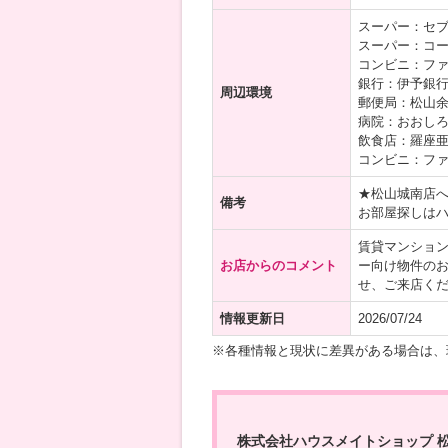
スーパー：セブ
スーパー：コー
コンビニ：ファ
銀行：伊予銀行
周辺環境
郵便局：松山余
病院：おおしろ
飲食店：羅座亜留
コンビニ：ファ
★松山城南店
備考
お部屋探しは
賃貸マンショ
お店からのコメント
ー向け物件の
せ、ご来店く
情報更新日
2026/07/24
※各種情報と現状に差異がある場合は、
株式会社ハウスメイトショップ 