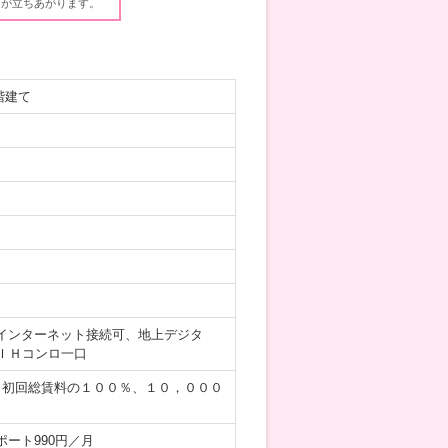
ウが立ちあがります。
階建て
インターネット接続可、地上デジタ
ＩＨコンロ一口
／初回総賃料の１００％、１０，０００
ポート990円／月