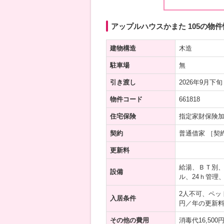
アップルハウスかまた 105の物件
建物構造
木造
駐車場
無
引き渡し
2026年9月下旬
物件コード
661818
住宅保険
指定家財保険
契約
普通借家 ［契
更新料
給湯、ＢＴ別
設備
ル、24ｈ管理
2人不可、ペッ
入居条件
円／年の更新
その他の費用
消毒代16,50