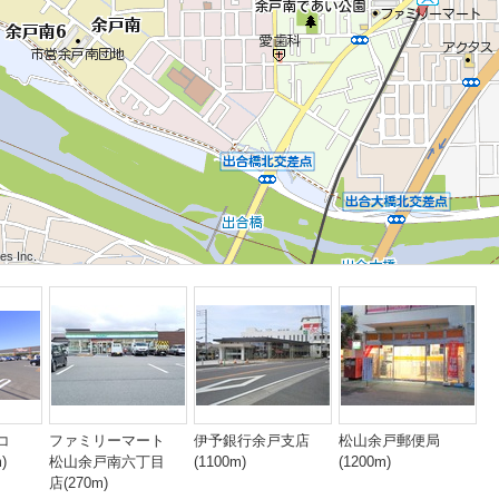
 Inc.
 Inc.
s Inc.
 Inc.
 Inc.
s Inc.
 Inc.
 Inc.
s Inc.
コ
ファミリーマート
伊予銀行余戸支店
松山余戸郵便局
)
松山余戸南六丁目
(1100m)
(1200m)
店(270m)