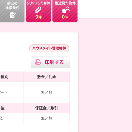
0
0
件
件
件種別
敷金／礼金
パート
無／無
方位
保証金／敷引
北
無／無