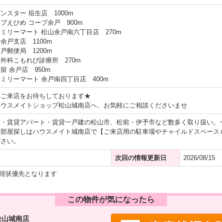
ンスター 垣生店 1000m
プえひめ コープ余戸 900m
ミリーマート 松山余戸南六丁目店 270m
余戸支店 1100m
戸郵便局 1200m
外科こもれび診療所 270m
 余戸店 950m
ミリーマート 余戸南四丁目店 400m
へご来店をお待ちしております★
ハウスメイトショップ松山城南店へ、お気軽にご相談くださいませ
ン・賃貸アパート・賃貸一戸建の松山市、松前・伊予市など数多く取り扱い。
お部屋探しはハウスメイト城南店で【ご来店用の駐車場やチャイルドスペース
ださい。
次回の情報更新日
2026/08/15
現状優先となります
この物件が気になったら
松山城南店