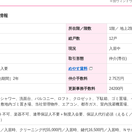
※別ウィンド
情報
所在階／階数
1階／ 地上2
総戸数
12戸
現況
入居中
取引形態
仲介(専任)
加入要
めやす賃料
約期間］2年
仲介手数料
2.75万円
更新事務手数料
24200円
、シャワー、洗面台、バルコニー、ロフト、クロゼット、下駄箱、ゴミ置場、
、敷地内ゴミ置き場、当社管理物件、エアコン、都市ガス、室内洗濯機置場、
ト不可、楽器不可、連帯保証人不要＋制度入会要、保証人代行必須（えるく
料）
0円／入居時、クリーニング代55,000円／入居時、鍵代16,500円／入居時、Ｎサ