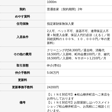
1000m
契約
普通借家 ［契約期間］2年
めやす賃料
住宅保険
指定家財保険加入要
2人可、ペット不可、楽器不可、連帯保証人不
要＋制度入会要、保証人代行必須（えるく／初
入居条件
回総賃料の１００％、１０，０００円／年の更
新料）
クリーニング代58,300円／退去時、消毒代
その他の費用
16,500円／入居時、町内会費100円／月、鍵代
16,500円／入居時、Ｎサポート1,210円／月
取引形態
仲介(専任)
仲介手数料
5.06万円
更新料
更新事務手数料
24200円
【ＬＩＮＥ対応可】★松山柳井町店へご来店を
お待ちしております
備考
【ＬＩＮＥ対応可】お部屋探しはハウスメイト
ショップ松山柳井町店へ、お気軽にご相談くだ
さいませ。