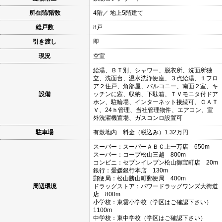
所在階/階数
4階／ 地上5階建て
総戸数
8戸
引き渡し
即
現況
空室
給湯、ＢＴ別、シャワー、脱衣所、洗面所独
立、洗面台、温水洗浄便座、３点給湯、１フロ
ア２住戸、角部屋、バルコニー、南面２室、キ
設備
ッチンに窓、収納、下駄箱、ＴＶモニタ付ドア
ホン、駐輪場、インターネット接続可、ＣＡＴ
Ｖ、24ｈ管理、当社管理物件、エアコン、室
外洗濯機置場、ガスコンロ設置可
駐車場
有敷地内 料金（税込み）1.32万円
スーパー：スーパーＡＢＣ上一万店 650m
スーパー：コープ松山三越 800m
コンビニ：セブンイレブン松山御宝町店 20m
銀行：愛媛銀行本店 130m
郵便局：松山勝山町郵便局 400m
周辺環境
ドラッグストア：パワードラッグワンズ大街道
店 800m
小学校：東雲小学校（学区はご確認下さい）
1100m
中学校：東中学校（学区はご確認下さい）