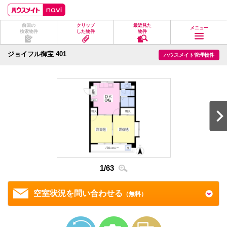
ペ
ペ
こ
こ
こ
ー
ー
こ
こ
こ
ジ
ジ
か
か
か
前回の
クリップ
最近見た
の
内
ら
ら
ら
メニュー
検索物件
した物件
物件
先
を
ヘ
本
フ
頭
移
ッ
文
ッ
に
動
ダ
に
タ
ジョイフル御宝 401
ハウスメイト管理物件
な
す
情
な
情
り
る
報
り
報
ま
た
に
ま
に
す。
め
な
す。
な
の
り
り
リ
ま
ま
ン
す。
す。
ク
で
す。
ヘ
ッ
ダ
情
1
/
63
2
/
6
報
に
移
空室状況を問い合わせる
（無料）
動
し
ま
す