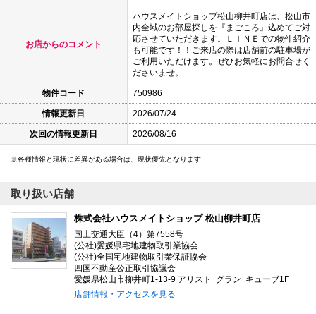
ハウスメイトショップ松山柳井町店は、松山市
内全域のお部屋探しを『まごころ』込めてご対
応させていただきます。ＬＩＮＥでの物件紹介
お店からのコメント
も可能です！！ご来店の際は店舗前の駐車場が
ご利用いただけます。ぜひお気軽にお問合せく
ださいませ。
物件コード
750986
情報更新日
2026/07/24
次回の情報更新日
2026/08/16
各種情報と現状に差異がある場合は、現状優先となります
取り扱い店舗
株式会社ハウスメイトショップ 松山柳井町店
国土交通大臣（4）第7558号
(公社)愛媛県宅地建物取引業協会
(公社)全国宅地建物取引業保証協会
四国不動産公正取引協議会
愛媛県松山市柳井町1-13-9 アリスト･グラン･キューブ1F
店舗情報・アクセスを見る