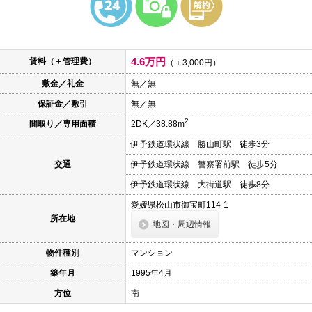
本
文
に
移
動
4.6万円
賃料（＋管理費）
し
（＋3,000円）
ま
敷金／礼金
無／無
す
フ
保証金／敷引
無／無
ッ
タ
2
間取り／専用面積
2DK／38.88m
情
報
伊予鉄道環状線 勝山町駅 徒歩3分
に
移
交通
伊予鉄道環状線 警察署前駅 徒歩5分
動
し
伊予鉄道環状線 大街道駅 徒歩8分
ま
愛媛県松山市御宝町114-1
す
所在地
地図・周辺情報
物件種別
マンション
築年月
1995年4月
方位
南