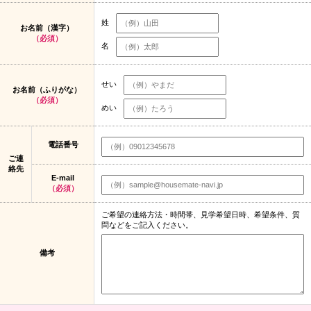
姓
お名前（漢字）
（必須）
名
せい
お名前（ふりがな）
（必須）
めい
電話番号
ご連
絡先
E-mail
（必須）
ご希望の連絡方法・時間帯、見学希望日時、希望条件、質
問などをご記入ください。
備考