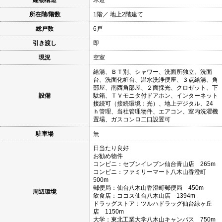
所在階/階数
1階／ 地上2階建て
総戸数
6戸
引き渡し
即
現況
空室
給湯、ＢＴ別、シャワー、洗面所独立、洗面
台、洗面化粧台、温水洗浄便座、３点給湯、角
部屋、南西角部屋、２面採光、クロゼット、下
設備
駄箱、ＴＶモニタ付ドアホン、インターネット
接続可（接続環境：光）、地上デジタル、24
ｈ管理、当社管理物件、エアコン、室内洗濯機
置場、ガスコンロ二口設置可
駐車場
無
日当たり良好
お勧め物件
コンビニ：セブンイレブン仙台青山店 265m
コンビニ：ファミリーマート八木山香澄町
500m
郵便局：仙台八木山香澄町郵便局 450m
周辺環境
飲食店：ココス仙台八木山店 1394m
ドラッグストア：ツルハドラッグ仙台緑ヶ丘
店 1150m
大学：東北工業大学八木山キャンパス 750m