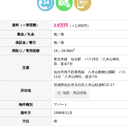
本
文
に
移
動
2.9万円
賃料（＋管理費）
し
（＋1,000円）
ま
敷金／礼金
無／無
す
フ
保証金／敷引
無／無
ッ
タ
2
間取り／専用面積
1K／28.98m
情
報
東北本線 仙台駅 バス19分「八木山神社
に
前」徒歩7分
移
交通
動
仙台市地下鉄東西線 八木山動物公園駅 バス
し
11分「八木山神社」徒歩7分
ま
す
宮城県仙台市太白区八木山松波町15-17
所在地
地図・周辺情報
物件種別
アパート
築年月
1998年11月
方位
南