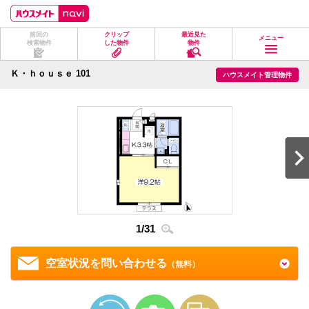
ペ
ペ
こ
こ
こ
ー
ー
こ
こ
こ
ジ
ジ
か
か
か
前回の
クリップ
最近見た
の
内
ら
ら
ら
メニュー
検索物件
した物件
物件
先
を
ヘ
本
フ
頭
移
ッ
文
ッ
に
動
ダ
に
タ
Ｋ・ｈｏｕｓｅ 101
ハウスメイト管理物件
な
す
情
な
情
り
る
報
り
報
ま
た
に
ま
に
す。
め
な
す。
な
の
り
り
リ
ま
ま
ン
す。
す。
ク
で
す。
ヘ
ッ
ダ
情
1
/
31
2
/
3
報
に
移
空室状況を問い合わせる
（無料）
動
し
ま
す