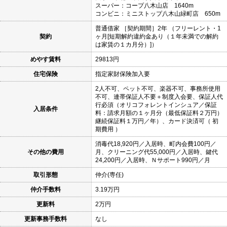
スーパー：コープ八木山店 1640m
コンビニ：ミニストップ八木山緑町店 650m
普通借家 ［契約期間］2年 （フリーレント・1
契約
ヶ月[短期解約違約金あり（１年未満での解約
は家賃の１カ月分）]）
めやす賃料
29813円
住宅保険
指定家財保険加入要
2人不可、ペット不可、楽器不可、事務所使用
不可、連帯保証人不要＋制度入会要、保証人代
行必須（オリコフォレントインシュア／保証
入居条件
料：請求月額の１ヶ月分（最低保証料２万円）
継続保証料１万円／年）、カード決済可（ 初
期費用 ）
消毒代18,920円／入居時、町内会費100円／
その他の費用
月、クリーニング代55,000円／入居時、鍵代
24,200円／入居時、Ｎサポート990円／月
取引形態
仲介(専任)
仲介手数料
3.19万円
更新料
2万円
更新事務手数料
なし