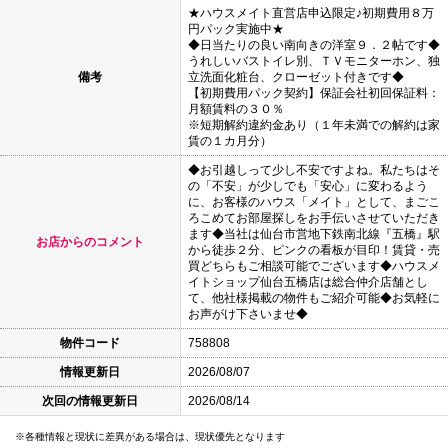
★ハウスメイト直営店申込限定♪初期費用８万
円パック実施中★
◆日当たりの良い南向きの洋室９．２帖です◆
うれしいバストイレ別、ＴＶモニターホン、独
備考
立洗面化粧台、クローゼット付きです◆
【初期費用パック契約】保証会社初回保証料：
月額賃料の３０％
※短期解約違約金あり（１年未満での解約は家
賃の１カ月分）
◆お引越しって少し不安ですよね。私たちはそ
の「不安」が少しでも「安心」に変わるよう
に、お客様のハウス「メイト」として、まごこ
ろこめてお部屋探しをお手伝いさせていただき
ます◆当社は仙台市営地下鉄南北線『五橋』駅
お店からのコメント
から徒歩２分、ピンクの看板が目印！賃貸・売
買どちらもご相談可能でございます◆ハウスメ
イトショップ仙台五橋店は総合仲介店舗とし
て、他社様掲載の物件もご紹介可能◆お気軽に
お声がけ下さいませ◆
物件コード
758808
情報更新日
2026/08/07
次回の情報更新日
2026/08/14
各種情報と現状に差異がある場合は、現状優先となります