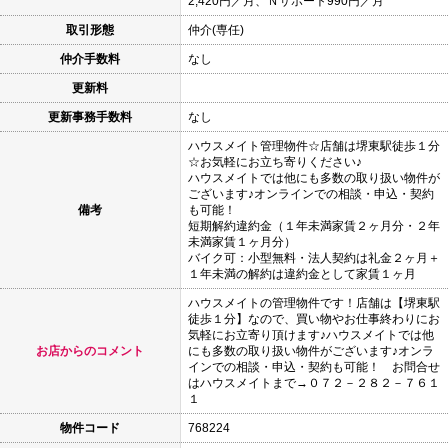
2,420円／月、Ｎサポート990円／月
取引形態
仲介(専任)
仲介手数料
なし
更新料
更新事務手数料
なし
ハウスメイト管理物件☆店舗は堺東駅徒歩１分
☆お気軽にお立ち寄りください♪
ハウスメイトでは他にも多数の取り扱い物件が
ございます♪オンラインでの相談・申込・契約
備考
も可能！
短期解約違約金（１年未満家賃２ヶ月分・２年
未満家賃１ヶ月分）
バイク可：小型無料・法人契約は礼金２ヶ月＋
１年未満の解約は違約金として家賃１ヶ月
ハウスメイトの管理物件です！店舗は【堺東駅
徒歩１分】なので、買い物やお仕事終わりにお
気軽にお立寄り頂けます♪ハウスメイトでは他
お店からのコメント
にも多数の取り扱い物件がございます♪オンラ
インでの相談・申込・契約も可能！ お問合せ
はハウスメイトまで→０７２－２８２－７６１
１
物件コード
768224