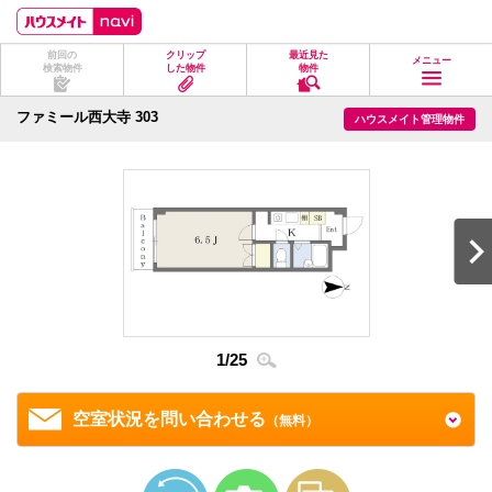
ペ
ペ
こ
こ
こ
ー
ー
こ
こ
こ
ジ
ジ
か
か
か
前回の
クリップ
最近見た
の
内
ら
ら
ら
メニュー
検索物件
した物件
物件
先
を
ヘ
本
フ
頭
移
ッ
文
ッ
に
動
ダ
に
タ
ファミール西大寺 303
ハウスメイト管理物件
な
す
情
な
情
り
る
報
り
報
ま
た
に
ま
に
す。
め
な
す。
な
の
り
り
リ
ま
ま
ン
す。
す。
ク
で
す。
ヘ
ッ
ダ
1
/
25
2
/
2
情
報
に
移
空室状況を問い合わせる
（無料）
動
し
ま
す