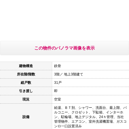
この物件のパノラマ画像を表示
建物構造
鉄骨
所在階/階数
3階／ 地上3階建て
総戸数
31戸
引き渡し
即
現況
空室
給湯、ＢＴ別、シャワー、洗面台、最上階、バ
ルコニー、クロゼット、下駄箱、インターホ
設備
ン、駐輪場、地上デジタル、24ｈ管理、当社
管理物件、エアコン、室外洗濯機置場、ガスコ
ンロ一口設置済み