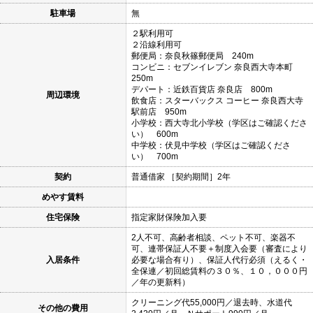
駐車場
無
２駅利用可
２沿線利用可
郵便局：奈良秋篠郵便局 240m
コンビニ：セブンイレブン 奈良西大寺本町
250m
デパート：近鉄百貨店 奈良店 800m
周辺環境
飲食店：スターバックス コーヒー 奈良西大寺
駅前店 950m
小学校：西大寺北小学校（学区はご確認くださ
い） 600m
中学校：伏見中学校（学区はご確認くださ
い） 700m
契約
普通借家 ［契約期間］2年
めやす賃料
住宅保険
指定家財保険加入要
2人不可、高齢者相談、ペット不可、楽器不
可、連帯保証人不要＋制度入会要（審査により
入居条件
必要な場合有り）、保証人代行必須（えるく・
全保連／初回総賃料の３０％、１０，０００円
／年の更新料）
クリーニング代55,000円／退去時、水道代
その他の費用