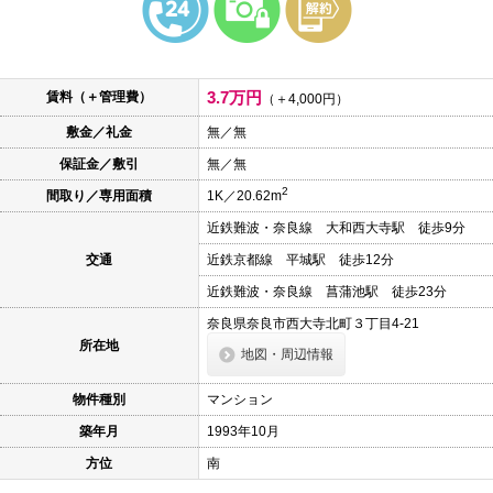
本
文
に
移
動
3.7万円
賃料（＋管理費）
し
（＋4,000円）
ま
敷金／礼金
無／無
す
フ
保証金／敷引
無／無
ッ
タ
2
間取り／専用面積
1K／20.62m
情
報
近鉄難波・奈良線 大和西大寺駅 徒歩9分
に
移
交通
近鉄京都線 平城駅 徒歩12分
動
し
近鉄難波・奈良線 菖蒲池駅 徒歩23分
ま
奈良県奈良市西大寺北町３丁目4-21
す
所在地
地図・周辺情報
物件種別
マンション
築年月
1993年10月
方位
南