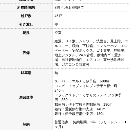
所在階/階数
7階／ 地上7階建て
総戸数
46戸
引き渡し
即
現況
空室
給湯、ＢＴ別、シャワー、洗面台、最上階、バ
ルコニー、収納、下駄箱、インターホン、エレ
ベーター、宅配ボックス、ゴミ置場、駐輪場、
設備
地上デジタル、24ｈ管理、敷地内ゴミ置き
場、当社管理物件、エアコン、室外洗濯機置
場、ガスコンロ設置可
駐車場
無
スーパー：マルナカ伊予店 600m
コンビニ：セブンイレブン伊予市郡中店
240m
ドラッグストア：くすりのレデイ フジ伊予
周辺環境
店 350m
郵便局：伊予市役所内郵便局 190m
銀行：愛媛銀行郡中支店 140m
銀行：伊予銀行郡中支店 180m
普通借家 ［契約期間］2年 （フリーレント・1
契約
ヶ月）