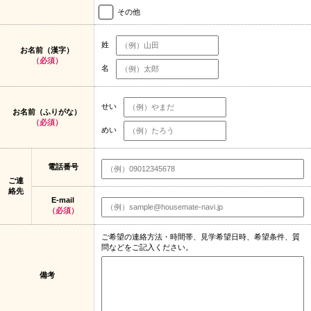
その他
姓
お名前（漢字）
（必須）
名
せい
お名前（ふりがな）
（必須）
めい
電話番号
ご連
絡先
E-mail
（必須）
ご希望の連絡方法・時間帯、見学希望日時、希望条件、質
問などをご記入ください。
備考