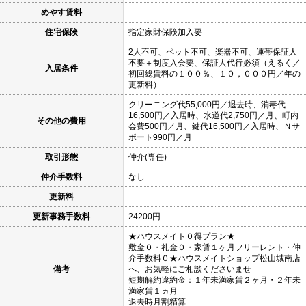
めやす賃料
住宅保険
指定家財保険加入要
2人不可、ペット不可、楽器不可、連帯保証人
不要＋制度入会要、保証人代行必須（えるく／
入居条件
初回総賃料の１００％、１０，０００円／年の
更新料）
クリーニング代55,000円／退去時、消毒代
16,500円／入居時、水道代2,750円／月、町内
その他の費用
会費500円／月、鍵代16,500円／入居時、Ｎサ
ポート990円／月
取引形態
仲介(専任)
仲介手数料
なし
更新料
更新事務手数料
24200円
★ハウスメイト０得プラン★
敷金０・礼金０・家賃１ヶ月フリーレント・仲
介手数料０★ハウスメイトショップ松山城南店
備考
へ、お気軽にご相談くださいませ
短期解約違約金：１年未満家賃２ヶ月・２年未
満家賃１ヵ月
退去時月割精算