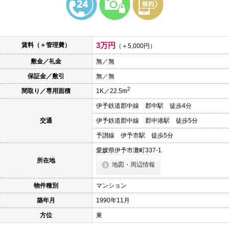
本
文
に
移
動
3万円
賃料（＋管理費）
し
（＋5,000円）
ま
敷金／礼金
無／無
す
フ
保証金／敷引
無／無
ッ
タ
2
間取り／専用面積
1K／22.5m
情
報
伊予鉄道郡中線 郡中駅 徒歩4分
に
移
交通
伊予鉄道郡中線 郡中港駅 徒歩5分
動
し
予讃線 伊予市駅 徒歩5分
ま
愛媛県伊予市灘町337-1
す
所在地
地図・周辺情報
物件種別
マンション
築年月
1990年11月
方位
東