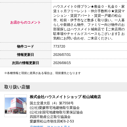
ハウスメイト０得プラン★敷金０・礼金０・家
賃１ヶ月フリーレント・仲介手数料０★賃貸マ
ンション・賃貸アパート・賃貸一戸建の松山
市、松前・伊予市など数多く取り扱い。一人暮
お店からのコメント
らしや新婚さん物件、ファミリー向け物件のお
部屋探しはハウスメイト城南店で【ご来店用の
駐車場やチャイルドスペースもございます】お
気軽にお問い合わせ、ご来店ください。
物件コード
773720
情報更新日
2026/07/31
次回の情報更新日
2026/08/15
各種情報と現状に差異がある場合は、現状優先となります
取り扱い店舗
株式会社ハウスメイトショップ 松山城南店
国土交通大臣（4）第7558号
(公社)愛媛県宅地建物取引業協会
(公社)全国宅地建物取引業保証協会
四国不動産公正取引協議会
愛媛県松山市朝生田町6-2-53