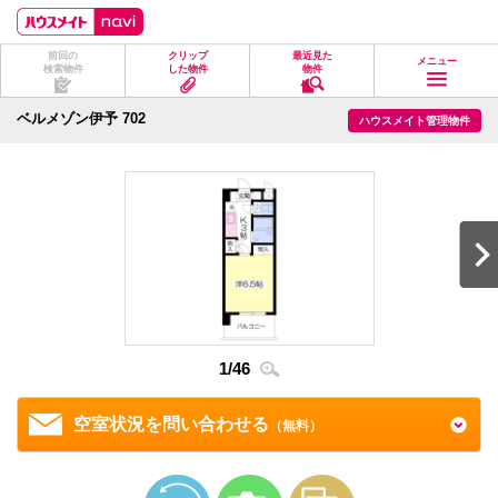
ペ
ペ
こ
こ
こ
ー
ー
こ
こ
こ
ジ
ジ
か
か
か
前回の
クリップ
最近見た
の
内
ら
ら
ら
メニュー
検索物件
した物件
物件
先
を
ヘ
本
フ
頭
移
ッ
文
ッ
に
動
ダ
に
タ
ベルメゾン伊予 702
ハウスメイト管理物件
な
す
情
な
情
り
る
報
り
報
ま
た
に
ま
に
す。
め
な
す。
な
の
り
り
リ
ま
ま
ン
す。
す。
ク
で
す。
ヘ
ッ
ダ
情
1
/
46
2
/
4
報
に
移
空室状況を問い合わせる
（無料）
動
し
ま
す