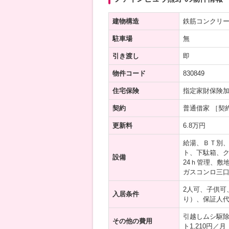
建物構造
鉄筋コンクリ
駐車場
無
引き渡し
即
物件コード
830849
住宅保険
指定家財保険
契約
普通借家 ［契
更新料
6.8万円
給湯、ＢＴ別
ト、下駄箱、
設備
24ｈ管理、敷
ガスコンロ三
2人可、子供可
入居条件
り）、保証人
引越しムシ駆除【
その他の費用
ト1,210円／月