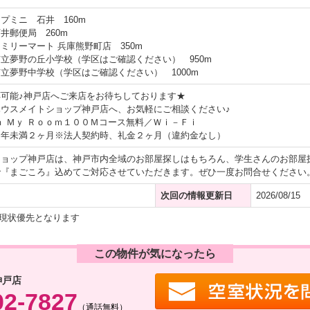
プミニ 石井 160m
井郵便局 260m
ミリーマート 兵庫熊野町店 350m
立夢野の丘小学校（学区はご確認ください） 950m
立夢野中学校（学区はご確認ください） 1000m
可能♪神戸店へご来店をお待ちしております★
ウスメイトショップ神戸店へ、お気軽にご相談ください♪
ｎ Ｍｙ Ｒｏｏｍ１００Ｍコース無料／Ｗｉ－Ｆｉ
１年未満２ヶ月※法人契約時、礼金２ヶ月（違約金なし）
ショップ神戸店は、神戸市内全域のお部屋探しはもちろん、学生さんのお部屋
で『まごころ』込めてご対応させていただきます。ぜひ一度お問合せください
次回の情報更新日
2026/08/15
現状優先となります
この物件が気になったら
神戸店
02-7827
（通話無料）