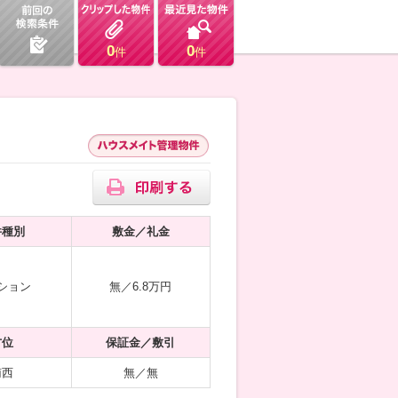
0
0
件
件
件種別
敷金／礼金
ション
無／6.8万円
方位
保証金／敷引
南西
無／無