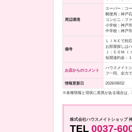
スーパー：コー
郵便局：神戸石
周辺環境
コンビニ：ファ
小学校：神戸市
中学校：神戸市
ＬＩＮＥで対応
お部屋探しはハ
備考
Ｊ：ＣＯＭ Ｉ
短期違約金：
ハウスメイト
お店からのコメント
フ一同、全力
情報更新日
2026/08/02
※各種情報と現状に差異がある場合は、
株式会社ハウスメイトショップ 
TEL
0037-60