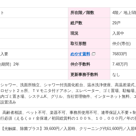
ート
所在階／階数
4階／ 地上5
総戸数
29戸
現況
入居中
取引形態
仲介(専任)
加入要
めやす賃料
76833円
約期間］2年
仲介手数料
7.48万円
更新事務手数料
なし
、シャワー、洗面所独立、シャワー付洗面化粧台、温水洗浄便座、高温差湯式
クロゼット２ヵ所、ＴＶモニタ付ドアホン、エレベーター、ゴミ置場、駐輪場
地内ゴミ置き場、システムK、グリル、当社管理物件、インターネット無料、
口設置済み
、高齢者相談、ペット不可、楽器不可、事務所使用不可、連帯保証人不要＋
代行必須（えるくｏｒ全保連／初回総賃料の１００％、１０，０００円／年の
光触媒、除菌プラス】39,600円／入居時、クリーニング代61,600円／入居