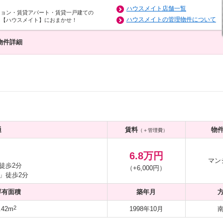
ハウスメイト店舗一覧
ション・賃貸アパート・賃貸一戸建ての
ハウスメイトの管理物件について
は【ハウスメイト】におまかせ！
物件詳細
通
賃料
物
（＋管理費）
6.8万円
マン
徒歩2分
（+6,000円）
」徒歩2分
専有面積
築年月
2
.42m
1998年10月