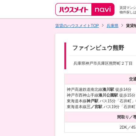
賃貸マン
物件探し
賃貸のハウスメイトTOP
兵庫県
賃貸
ファインビュウ熊野
兵庫県神戸市兵庫区熊野町２丁目
交
神戸高速鉄道南北線
湊川駅
徒歩14分
神戸市西神山手線
湊川公園駅
徒歩15分
東海道本線
神戸駅
バス15分「石井町」
東海道本線
三ノ宮駅
バス19分「石井町
間取り／
2DK／45