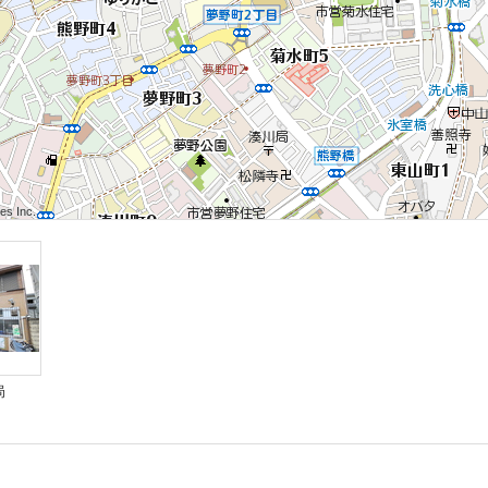
 Inc.
 Inc.
s Inc.
 Inc.
 Inc.
s Inc.
 Inc.
 Inc.
s Inc.
局