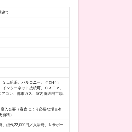
階建て
、３点給湯、バルコニー、クロゼッ
、インターネット接続可、ＣＡＴＶ、
エアコン、都市ガス、室内洗濯機置場、
制度入会要（審査により必要な場合有
更新料）
時、鍵代22,000円／入居時、Ｎサポー