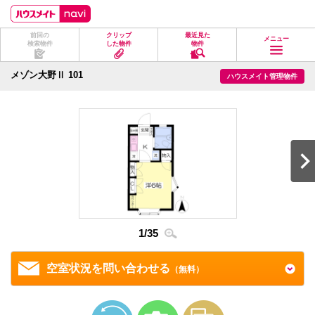
ペ
ペ
こ
こ
こ
ー
ー
こ
こ
こ
ジ
ジ
か
か
か
前回の
クリップ
最近見た
の
内
ら
ら
ら
メニュー
検索物件
した物件
物件
先
を
ヘ
本
フ
頭
移
ッ
文
ッ
に
動
ダ
に
タ
メゾン大野Ⅱ 101
ハウスメイト管理物件
な
す
情
な
情
り
る
報
り
報
ま
た
に
ま
に
す。
め
な
す。
な
の
り
り
リ
ま
ま
ン
す。
す。
ク
で
す。
ヘ
ッ
ダ
2
/
3
情
1
/
35
報
に
移
空室状況を問い合わせる
（無料）
動
し
ま
す