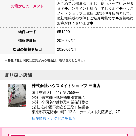
ろこめてお部屋探しをお手伝いさせていただき
お店からのコメント
ます◆オンラインも対応しております◆ハウス
メイトショップ三鷹店は総合仲介店舗として、
他社様掲載の物件もご紹介可能です◆お気軽に
お声がけ下さいませ◆
物件コード
851209
情報更新日
2026/07/21
次回の情報更新日
2026/08/14
各種情報と現状に差異がある場合は、現状優先となります
取り扱い店舗
株式会社ハウスメイトショップ 三鷹店
国土交通大臣（4）第7558号
(公社)東京都宅地建物取引業協会
(公社)全国宅地建物取引業保証協会
(公社)首都圏不動産公正取引協議会
東京都武蔵野市中町1-13-3 ホーメスト武蔵野ビル2F
店舗情報・アクセスを見る