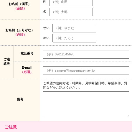
姓
お名前（漢字）
（必須）
名
せい
お名前（ふりがな）
（必須）
めい
電話番号
ご連
絡先
E-mail
（必須）
ご希望の連絡方法・時間帯、見学希望日時、希望条件、質
問などをご記入ください。
備考
ご注意