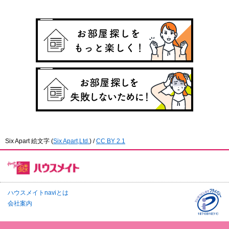
Six Apart 絵文字
(
Six Apart,Ltd.
) /
CC BY 2.1
ハウスメイトnaviとは
会社案内