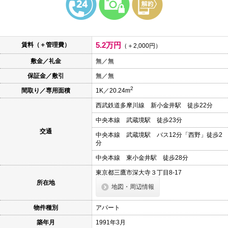
本
文
に
移
動
5.2万円
賃料（＋管理費）
し
（＋2,000円）
ま
敷金／礼金
無／無
す
フ
保証金／敷引
無／無
ッ
タ
2
間取り／専用面積
1K／20.24m
情
報
西武鉄道多摩川線 新小金井駅 徒歩22分
に
移
中央本線 武蔵境駅 徒歩23分
動
交通
し
中央本線 武蔵境駅 バス12分「西野」徒歩2
ま
分
す
中央本線 東小金井駅 徒歩28分
東京都三鷹市深大寺３丁目8-17
所在地
地図・周辺情報
物件種別
アパート
築年月
1991年3月