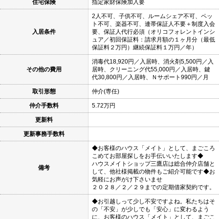
住宅保険
指定家財保険加入要
2人不可、子供不可、ルームシェア不可、ペッ
ト不可、楽器不可、連帯保証人不要＋制度入会
入居条件
要、保証人代行必須（オリコフォレントインシ
ュア／初回保証料：請求月額の１ヶ月分（最低
保証料２万円）継続保証料１万円／年）
消毒代18,920円／入居時、消火剤5,500円／入
その他の費用
居時、クリーニング代55,000円／入居時、鍵
代30,800円／入居時、Ｎサポート990円／月
取引形態
仲介(専任)
仲介手数料
5.72万円
更新料
更新事務手数料
◆お客様のハウス「メイト」として、まごころ
こめてお部屋探しをお手伝いいたします◆
ハウスメイトショップ三鷹店は総合仲介店舗と
備考
して、他社様掲載の物件もご紹介可能です◆お
気軽にお声がけ下さいませ
２０２８／２／２９までの定期借家契約です。
◆お引越しって少し不安ですよね。私たちはそ
の「不安」が少しでも「安心」に変わるよう
に、お客様のハウス「メイト」として、まごこ