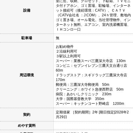
室に窓、収納、クロゼット、下駄箱、ＴＶモニ
タ付ドアホン、ゴミ置場、駐輪場、インターネ
設備
ット接続可（接続環境：CATV）、ＣＡＴＶ
（CATV会社名 ：J:COM）、24ｈ管理、敷地内
ゴミ置き場、オール電化、当社管理物件、イン
ターネット無料、エアコン、室内洗濯機置場、
ＩＨコンロ一口
駐車場
無
お勧め物件
２沿線利用可
３駅以上利用可
スーパー：業務スーパ三鷹深大寺店 130m
コンビニ：セブンイレブン三鷹天文台通り店
60m
周辺環境
ドラッグストア：スギドラッグ三鷹深大寺店
170m
郵便局：三鷹深大寺郵便局 50m
クリーニング：ホワイト急便西野店 50m
病院：あかいしクリニック 230m
大学：国際基督教大学 350m
スーパー：キッチンコート野崎店 1200m
定期借家 ［契約期間］2年 [期日指定]2028年2
契約
月29日
めやす賃料