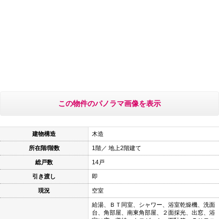
この物件のパノラマ画像を表示
建物構造
木造
所在階/階数
1階／ 地上2階建て
総戸数
14戸
引き渡し
即
現況
空室
給湯、ＢＴ同室、シャワー、浴室乾燥機、洗面
台、角部屋、南東角部屋、２面採光、出窓、浴