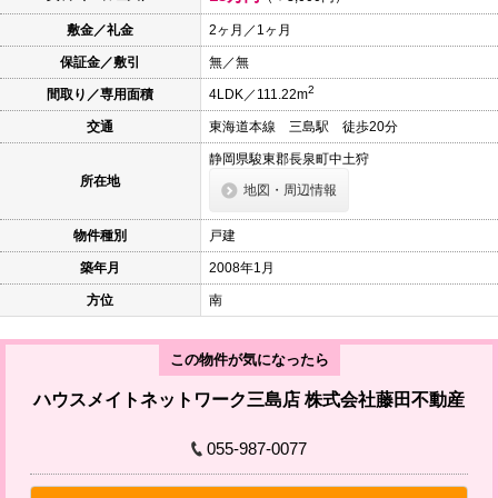
本
文
敷金／礼金
2ヶ月／1ヶ月
に
保証金／敷引
無／無
移
動
2
間取り／専用面積
4LDK／111.22m
し
ま
交通
東海道本線 三島駅 徒歩20分
す
フ
静岡県駿東郡長泉町中土狩
ッ
所在地
タ
地図・周辺情報
情
報
物件種別
戸建
に
移
築年月
2008年1月
動
し
方位
南
ま
す
この物件が気になったら
ハウスメイトネットワーク三島店 株式会社藤田不動産
055-987-0077