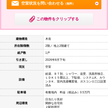
空室状況を問い合わせる
（無料）
この物件をクリップする
建物構造
木造
所在階/階数
2階／ 地上2階建て
総戸数
1戸
引き渡し
2026年8月下旬
現況
空室
給湯、ＢＴ別、シャワー、追焚、洗面所独立、
ＬＤＫ１５畳以上、下駄箱、システムK、カウ
設備
ンタＫ、室内洗濯機置場、ガスコンロ三口設置
済み
駐車場
有敷地内 料金（税込み）0.5万円
日当たり良好
周辺環境
閑静な住宅街
２駅利用可