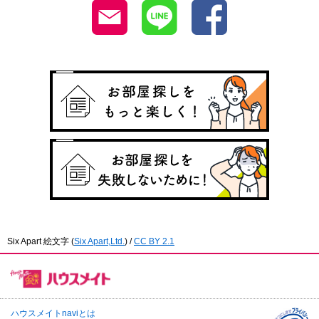
Six Apart 絵文字
(
Six Apart,Ltd.
) /
CC BY 2.1
ハウスメイトnaviとは