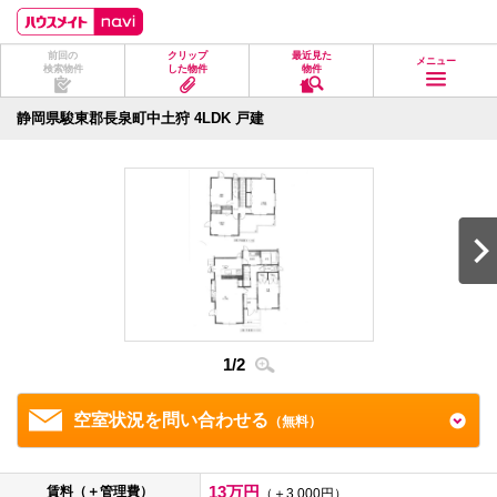
ペ
ペ
こ
こ
こ
ー
ー
こ
こ
こ
ジ
ジ
か
か
か
前回の
クリップ
最近見た
の
内
ら
ら
ら
メニュー
検索物件
した物件
物件
先
を
ヘ
本
フ
頭
移
ッ
文
ッ
に
動
ダ
に
タ
静岡県駿東郡長泉町中土狩 4LDK 戸建
な
す
情
な
情
り
る
報
り
報
ま
た
に
ま
に
す。
め
な
す。
な
の
り
り
リ
ま
ま
ン
す。
す。
ク
で
す。
ヘ
ッ
ダ
1
/
2
2
/
2
情
報
に
移
空室状況を問い合わせる
（無料）
動
し
ま
す
13万円
賃料（＋管理費）
（＋3,000円）