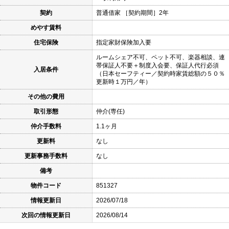
契約
普通借家 ［契約期間］2年
めやす賃料
住宅保険
指定家財保険加入要
ルームシェア不可、ペット不可、楽器相談、連
帯保証人不要＋制度入会要、保証人代行必須
入居条件
（日本セーフティー／契約時家賃総額の５０％
更新時１万円／年）
その他の費用
取引形態
仲介(専任)
仲介手数料
1.1ヶ月
更新料
なし
更新事務手数料
なし
備考
物件コード
851327
情報更新日
2026/07/18
次回の情報更新日
2026/08/14