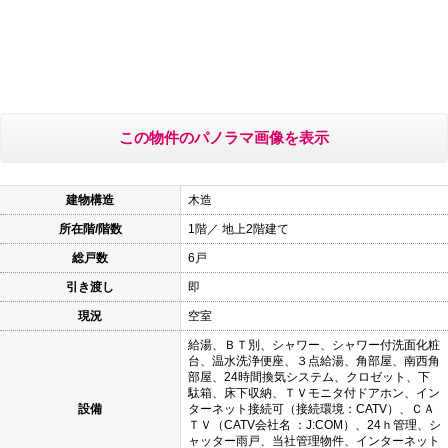
この物件のパノラマ画像を表示
建物構造
木造
所在階/階数
1階／ 地上2階建て
総戸数
6戸
引き渡し
即
現況
空室
給湯、ＢＴ別、シャワー、シャワー付洗面化粧
台、温水洗浄便座、３点給湯、角部屋、南西角
部屋、24時間換気システム、クロゼット、下
駄箱、床下収納、ＴＶモニタ付ドアホン、イン
設備
ターネット接続可（接続環境：CATV）、ＣＡ
ＴＶ（CATV会社名 ：J:COM）、24ｈ管理、シ
ャッター雨戸、当社管理物件、インターネット