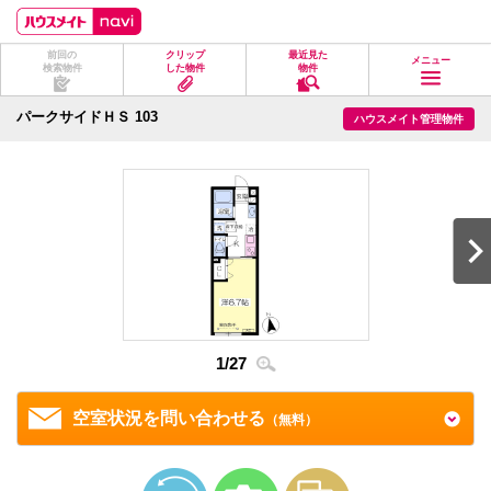
ペ
ペ
こ
こ
こ
ー
ー
こ
こ
こ
ジ
ジ
か
か
か
前回の
クリップ
最近見た
の
内
ら
ら
ら
メニュー
検索物件
した物件
物件
先
を
ヘ
本
フ
頭
移
ッ
文
ッ
に
動
ダ
に
タ
パークサイドＨＳ 103
ハウスメイト管理物件
な
す
情
な
情
り
る
報
り
報
ま
た
に
ま
に
す。
め
な
す。
な
の
り
り
リ
ま
ま
ン
す。
す。
ク
で
す。
ヘ
ッ
ダ
2
/
2
情
1
/
27
報
に
移
空室状況を問い合わせる
（無料）
動
し
ま
す