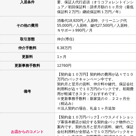
入居条件
要、保証人代行必須（オリコフォレントインシ
ュア／初回保証料：請求月額の１ヶ月分（最低
保証料２万円）継続保証料１万円／年）
消毒代18,920円／入居時、クリーニング代
その他の費用
55,000円／入居時、鍵代27,500円／入居時、
Ｎサポート990円／月
取引形態
仲介(専任)
仲介手数料
6.38万円
更新料
1ヶ月
更新事務手数料
12760円
【契約金１０万円】契約時の費用が込々で１０
万円のパックキャンペーン中です。
契約月と翌月の賃料、仲介料や鍵代、保証会社
利用料が込々で１０万円のパックです。初期費
備考
用が軽減できスタッフおすすめです。
※更新事務手数料：新家賃の０．２２ヶ月分
（税込み）
※法人契約の場合、礼金１ヶ月追加
【契約金１０万円パック】ハウスメイトショッ
プ幕張本郷店が紹介する契約金パック物件のご
案内です。契約当月と翌月の賃料、鍵代、保証
お店からのコメント
会社利用料が全部込々で１０万円のパックキャ