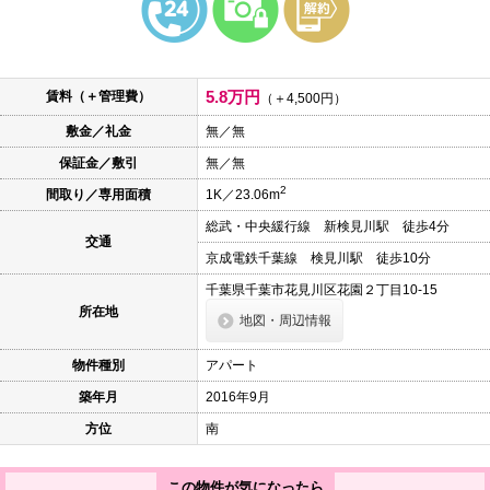
本
文
に
移
動
5.8万円
賃料（＋管理費）
し
（＋4,500円）
ま
敷金／礼金
無／無
す
フ
保証金／敷引
無／無
ッ
タ
2
間取り／専用面積
1K／23.06m
情
報
総武・中央緩行線 新検見川駅 徒歩4分
に
交通
移
京成電鉄千葉線 検見川駅 徒歩10分
動
し
千葉県千葉市花見川区花園２丁目10-15
ま
所在地
地図・周辺情報
す
物件種別
アパート
築年月
2016年9月
方位
南
この物件が気になったら