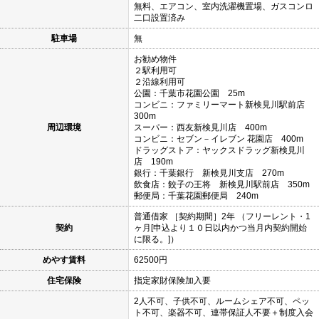
無料、エアコン、室内洗濯機置場、ガスコンロ
二口設置済み
駐車場
無
お勧め物件
２駅利用可
２沿線利用可
公園：千葉市花園公園 25m
コンビニ：ファミリーマート新検見川駅前店
300m
周辺環境
スーパー：西友新検見川店 400m
コンビニ：セブン－イレブン 花園店 400m
ドラッグストア：ヤックスドラッグ新検見川
店 190m
銀行：千葉銀行 新検見川支店 270m
飲食店：餃子の王将 新検見川駅前店 350m
郵便局：千葉花園郵便局 240m
普通借家 ［契約期間］2年 （フリーレント・1
契約
ヶ月[申込より１０日以内かつ当月内契約開始
に限る。]）
めやす賃料
62500円
住宅保険
指定家財保険加入要
2人不可、子供不可、ルームシェア不可、ペッ
ト不可、楽器不可、連帯保証人不要＋制度入会