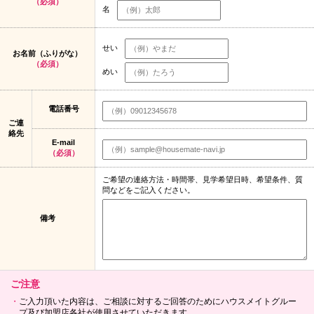
（必須）
名
せい
お名前（ふりがな）
（必須）
めい
電話番号
ご連
絡先
E-mail
（必須）
ご希望の連絡方法・時間帯、見学希望日時、希望条件、質
問などをご記入ください。
備考
ご注意
ご入力頂いた内容は、ご相談に対するご回答のためにハウスメイトグルー
プ及び加盟店各社が使用させていただきます。