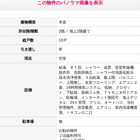
この物件のパノラマ画像を表示
建物構造
木造
所在階/階数
2階／ 地上2階建て
総戸数
10戸
引き渡し
即
現況
空室
給湯、ＢＴ別、シャワー、追焚、浴室乾燥機、
脱衣所、洗面所独立、シャワー付洗面化粧台、
温水洗浄便座、３点給湯、最上階、バルコニ
ー、上階無し、全室フローリング、エアコン２
基、24時間換気システム、収納、クロゼッ
設備
ト、下駄箱、収納２ヵ所、ＴＶモニタ付ドアホ
ン、駐輪場、インターネット接続可、地上デジ
タル、24ｈ管理、グリル、オートバス、当社
管理物件、浴室暖房、エアコン、室内洗濯機置
場、ＩＨコンロ二口
駐車場
無
お勧め物件
２沿線利用可