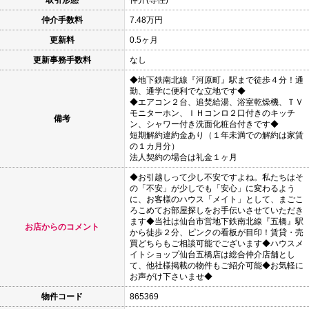
仲介手数料
7.48万円
更新料
0.5ヶ月
更新事務手数料
なし
◆地下鉄南北線『河原町』駅まで徒歩４分！通
勤、通学に便利でな立地です◆
◆エアコン２台、追焚給湯、浴室乾燥機、ＴＶ
モニターホン、ＩＨコンロ２口付きのキッチ
備考
ン、シャワー付き洗面化粧台付きです◆
短期解約違約金あり（１年未満での解約は家賃
の１カ月分）
法人契約の場合は礼金１ヶ月
◆お引越しって少し不安ですよね。私たちはそ
の「不安」が少しでも「安心」に変わるよう
に、お客様のハウス「メイト」として、まごこ
ろこめてお部屋探しをお手伝いさせていただき
ます◆当社は仙台市営地下鉄南北線『五橋』駅
お店からのコメント
から徒歩２分、ピンクの看板が目印！賃貸・売
買どちらもご相談可能でございます◆ハウスメ
イトショップ仙台五橋店は総合仲介店舗とし
て、他社様掲載の物件もご紹介可能◆お気軽に
お声がけ下さいませ◆
物件コード
865369