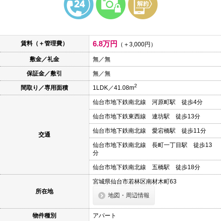
本
文
に
移
動
6.8万円
賃料（＋管理費）
し
（＋3,000円）
ま
敷金／礼金
無／無
す
フ
保証金／敷引
無／無
ッ
タ
2
間取り／専用面積
1LDK／41.08m
情
報
仙台市地下鉄南北線 河原町駅 徒歩4分
に
移
仙台市地下鉄東西線 連坊駅 徒歩13分
動
し
仙台市地下鉄南北線 愛宕橋駅 徒歩11分
交通
ま
仙台市地下鉄南北線 長町一丁目駅 徒歩13
す
分
仙台市地下鉄南北線 五橋駅 徒歩18分
宮城県仙台市若林区南材木町63
所在地
地図・周辺情報
物件種別
アパート