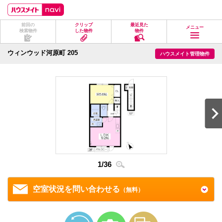
ペ
ペ
こ
こ
こ
ー
ー
こ
こ
こ
ジ
ジ
か
か
か
前回の
クリップ
最近見た
の
内
ら
ら
ら
メニュー
検索物件
した物件
物件
先
を
ヘ
本
フ
頭
移
ッ
文
ッ
に
動
ダ
に
タ
ウィンウッド河原町 205
ハウスメイト管理物件
な
す
情
な
情
り
る
報
り
報
ま
た
に
ま
に
す。
め
な
す。
な
の
り
り
リ
ま
ま
ン
す。
す。
ク
で
す。
ヘ
ッ
ダ
情
1
/
36
2
/
3
報
に
移
空室状況を問い合わせる
（無料）
動
し
ま
す