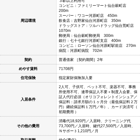
３駅以上利用可
コンビニ：ファミリーマート仙台穀町店
200m
スーパー：ワコー河原町店 450m
周辺環境
飲食店：吉野家仙台河原町店 350m
ドラッグストア：ツルハドラッグ仙台荒町店
1070m
郵便局：仙台穀町郵便局 300m
銀行：七十七銀行河原町支店 400m
コンビニ：ローソン仙台河原町駅前店 270m
病院：河原町病院 702m
契約
普通借家 ［契約期間］2年
めやす賃料
71708円
住宅保険
指定家財保険加入要
2人可、子供可、ペット不可、楽器不可、事務
所使用不可、連帯保証人不要＋制度入会要、保
証人代行必須（オリコフォレントインシュア／
入居条件
保証料：請求月額の１ヶ月分（最低保証料２万
円）継続保証料１万円／年）、カード決済可（
初期費用 ）
消毒代18,920円／入居時、クリーニング代
その他の費用
73,700円／入居時、鍵代27,500円／入居時、
Ｎサポート1,210円／月
取引形態
仲介(専任)