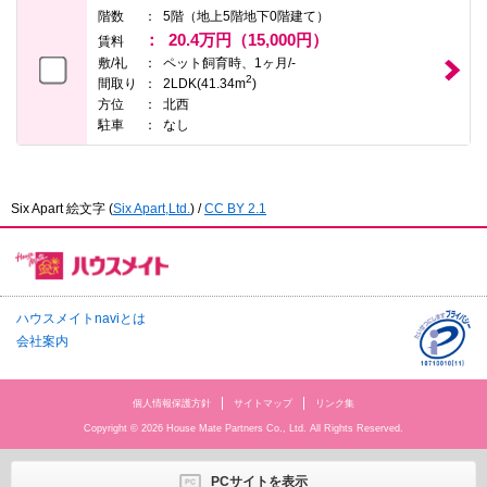
階数
5階（地上5階地下0階建て）
20.4万円（15,000円）
賃料
敷/礼
ペット飼育時、1ヶ月/-
2
間取り
2LDK(41.34m
)
方位
北西
駐車
なし
Six Apart 絵文字
(
Six Apart,Ltd.
) /
CC BY 2.1
ハウスメイトnaviとは
会社案内
個人情報保護方針
サイトマップ
リンク集
Copyright © 2026 House Mate Partners Co., Ltd. All Rights Reserved.
PCサイトを表示