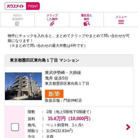
ペ
ペ
こ
こ
こ
ー
ー
こ
こ
こ
ジ
ジ
か
か
か
前回の
クリップ
最近見た
の
内
ら
ら
ら
メニュー
検索物件
した物件
物件
先
を
ヘ
本
フ
頭
移
ッ
文
ッ
に
動
ダ
に
タ
物件にチェックを入れると、まとめてクリップやまとめて問い合わせが可
な
す
情
な
情
能になります！
り
る
報
り
報
（※まとめて問い合わせの最大件数は4件です）
ま
た
に
ま
に
す。
め
な
す。
な
の
り
り
東京都墨田区東向島１丁目 マンション
リ
ま
ま
ン
す。
す。
ク
東武伊勢崎・大師線
で
曳舟 徒歩5分
す。
東京都墨田区東向島１丁目
ヘ
ッ
ダ
取扱店舗：門前仲町店
情
報
に
階数
1階（地上5階地下0階建て）
移
15.6万円（10,000円）
賃料
動
敷/礼
ペット飼育時、1ヶ月/-
し
2
ま
間取り
1LDK(32.83m
)
す
方位
北西