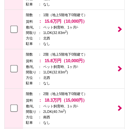
本
駐車
なし
文
に
階数
1階（地上5階地下0階建て）
移
15.6万円（10,000円）
動
賃料
し
敷/礼
ペット飼育時、1ヶ月/-
ま
2
間取り
1LDK(32.83m
)
す
方位
北西
フ
駐車
なし
ッ
タ
情
階数
2階（地上5階地下0階建て）
報
15.8万円（10,000円）
賃料
に
敷/礼
ペット飼育時、1ヶ月/-
移
2
動
間取り
1LDK(32.83m
)
し
方位
北西
ま
駐車
なし
す
階数
2階（地上5階地下0階建て）
18.3万円（15,000円）
賃料
敷/礼
ペット飼育時、1ヶ月/-
2
間取り
2LDK(40.7m
)
方位
南西
駐車
なし