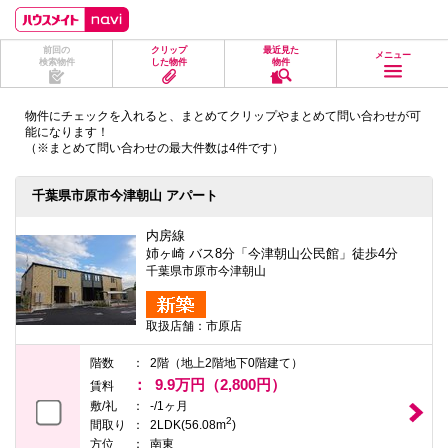
ペ
ペ
こ
こ
こ
ー
ー
こ
こ
こ
ジ
ジ
か
か
か
前回の
クリップ
最近見た
の
内
ら
ら
ら
メニュー
検索物件
した物件
物件
先
を
ヘ
本
フ
頭
移
ッ
文
ッ
に
動
ダ
に
タ
物件にチェックを入れると、まとめてクリップやまとめて問い合わせが可
な
す
情
な
情
能になります！
り
る
報
り
報
（※まとめて問い合わせの最大件数は4件です）
ま
た
に
ま
に
す。
め
な
す。
な
の
り
り
千葉県市原市今津朝山 アパート
リ
ま
ま
ン
す。
す。
ク
内房線
で
姉ヶ崎 バス8分「今津朝山公民館」徒歩4分
す。
千葉県市原市今津朝山
ヘ
ッ
ダ
取扱店舗：市原店
情
報
に
階数
2階（地上2階地下0階建て）
移
9.9万円（2,800円）
賃料
動
敷/礼
-/1ヶ月
し
2
ま
間取り
2LDK(56.08m
)
す
方位
南東