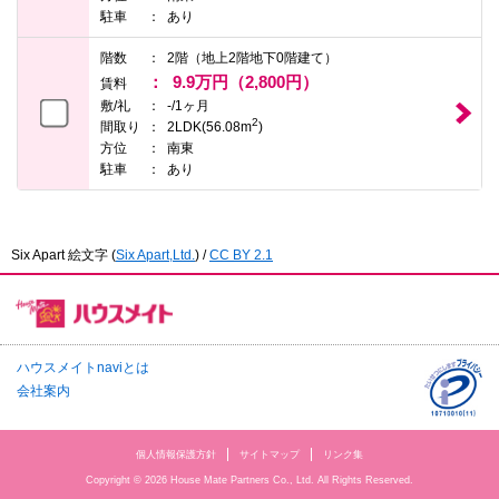
本
駐車
あり
文
に
階数
2階（地上2階地下0階建て）
移
9.9万円（2,800円）
動
賃料
し
敷/礼
-/1ヶ月
ま
2
間取り
2LDK(56.08m
)
す
方位
南東
フ
駐車
あり
ッ
タ
情
報
に
Six Apart 絵文字
(
Six Apart,Ltd.
) /
CC BY 2.1
移
動
し
ま
す
ハウスメイトnaviとは
会社案内
個人情報保護方針
サイトマップ
リンク集
Copyright © 2026 House Mate Partners Co., Ltd. All Rights Reserved.