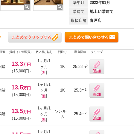
築年月
2022年01月
階建て
地上14階建て
取扱店舗
青戸店
階数
賃料（＋管理費）
敷／礼[保証]
間取り
専有面積
クリップ
1ヶ月/1
13.3
万円
2
2階
ヶ月
1K
25.38m
（15,000円）
[
無
]
1ヶ月/1
13.5
万円
2
4階
ヶ月
1K
25.3m
（15,000円）
[
無
]
1ヶ月/1
13.5
ワンルー
万円
2
4階
ヶ月
25.4m
ム
（15,000円）
[
無
]
1ヶ月/1