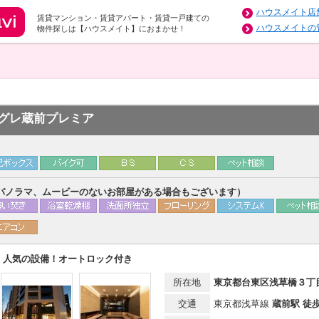
ハウスメイト店
賃貸マンション・賃貸アパート・賃貸一戸建ての
ハウスメイトの
物件探しは【ハウスメイト】におまかせ！
グレ蔵前プレミア
パノラマ、ムービーのないお部屋がある場合もございます）
人気の設備！オートロック付き
所在地
東京都台東区浅草橋３丁目2
交通
東京都浅草線
蔵前駅 徒歩