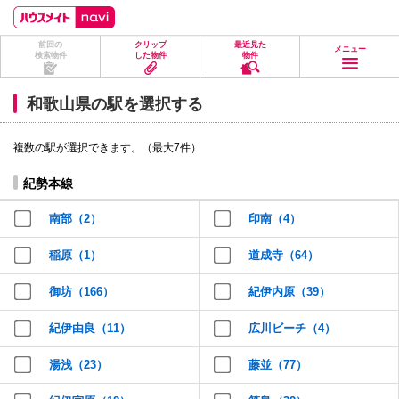
ペ
ペ
こ
こ
こ
ー
ー
こ
こ
こ
ジ
ジ
か
か
か
前回の
クリップ
最近見た
の
内
ら
ら
ら
メニュー
検索物件
した物件
物件
先
を
ヘ
本
フ
頭
移
ッ
文
ッ
に
動
ダ
に
タ
和歌山県の駅を選択する
な
す
情
な
情
り
る
報
り
報
ま
た
に
ま
に
複数の駅が選択できます。（最大7件）
す。
め
な
す。
な
の
り
り
リ
ま
ま
紀勢本線
ン
す。
す。
ク
南部（2）
印南（4）
で
す。
ヘ
稲原（1）
道成寺（64）
ッ
ダ
御坊（166）
紀伊内原（39）
情
報
に
紀伊由良（11）
広川ビーチ（4）
移
動
し
湯浅（23）
藤並（77）
ま
す