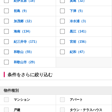
紀伊宮原（18）
箕島（32）
本
文
に
初島（9）
下津（5）
移
動
加茂郷（12）
冷水浦（3）
し
ま
す
海南（134）
黒江（141）
フ
ッ
紀三井寺（171）
宮前（156）
タ
情
報
和歌山（55）
紀和（47）
に
移
和歌山市（29）
動
し
ま
条件をさらに絞り込む
す
物件種別
マンション
アパート
戸建
タウン・テラスハウス