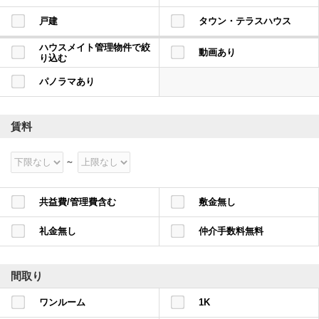
本
文
戸建
タウン・テラスハウス
に
移
ハウスメイト管理物件で絞
動
動画あり
り込む
し
ま
パノラマあり
す
フ
ッ
タ
賃料
情
報
に
移
動
し
ま
共益費/管理費含む
敷金無し
す
礼金無し
仲介手数料無料
間取り
ワンルーム
1K