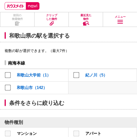
ペ
ペ
こ
こ
こ
ー
ー
こ
こ
こ
ジ
ジ
か
か
か
前回の
クリップ
最近見た
の
内
ら
ら
ら
メニュー
検索物件
した物件
物件
先
を
ヘ
本
フ
頭
移
ッ
文
ッ
に
動
ダ
に
タ
和歌山県の駅を選択する
な
す
情
な
情
り
る
報
り
報
ま
た
に
ま
に
複数の駅が選択できます。（最大7件）
す。
め
な
す。
な
の
り
り
リ
ま
ま
南海本線
ン
す。
す。
ク
和歌山大学前（1）
紀ノ川（5）
で
す。
ヘ
和歌山市（142）
ッ
ダ
情
条件をさらに絞り込む
報
に
移
動
物件種別
し
ま
マンション
アパート
す