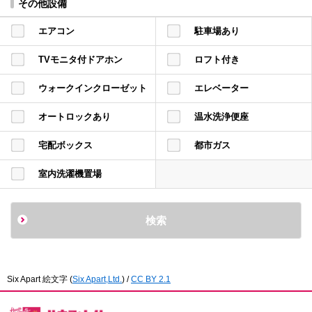
その他設備
エアコン
駐車場あり
TVモニタ付ドアホン
ロフト付き
ウォークインクローゼット
エレベーター
オートロックあり
温水洗浄便座
宅配ボックス
都市ガス
室内洗濯機置場
Six Apart 絵文字
(
Six Apart,Ltd.
) /
CC BY 2.1