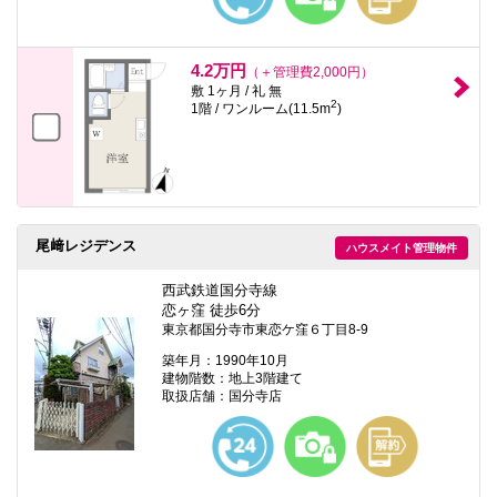
4.2万円
（＋管理費2,000円）
敷 1ヶ月 / 礼 無
2
1階 / ワンルーム(11.5m
)
尾﨑レジデンス
ハウスメイト管理物件
西武鉄道国分寺線
恋ヶ窪 徒歩6分
東京都国分寺市東恋ケ窪６丁目8-9
築年月：1990年10月
建物階数：地上3階建て
取扱店舗：国分寺店