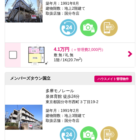
築年月：1991年8月
建物階数：地上2階建て
取扱店舗：国分寺店
4.1万円
（＋管理費2,000円）
敷 無 / 礼 無
2
1階 / 1K(20.7m
)
メンバーズタウン国立
ハウスメイト管理物件
多摩モノレール
泉体育館 徒歩24分
東京都国分寺市西町３丁目19-2
築年月：1991年2月
建物階数：地上3階建て
取扱店舗：国分寺店