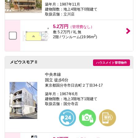
築年月：1987年11月
建物階数：地上4階地下0階建て
取扱店舗：立川店
5.2万円
（管理費なし）
敷 5.2万円 / 礼 無
2
2階 / ワンルーム(19.96m
)
メビウスモアⅡ
ハウスメイト管理物件
中央本線
国立 徒歩6分
東京都国分寺市日吉町２丁目34-17
築年月：1967年6月
建物階数：地上3階地下1階建て
取扱店舗：国分寺店