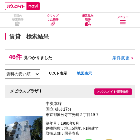
ペ
ペ
こ
こ
こ
ー
ー
こ
こ
こ
ジ
ジ
か
か
か
前回の
クリップ
最近見た
の
内
ら
ら
ら
メニュー
検索物件
した物件
物件
先
を
ヘ
本
フ
頭
移
ッ
文
ッ
に
動
ダ
に
タ
賃貸 検索結果
な
す
情
な
情
り
る
報
り
報
ま
た
に
ま
に
す。
め
な
す。
な
46件
見つかりました
条件変更
の
り
り
リ
ま
ま
ン
す。
す。
ク
リスト表示
地図表示
で
す。
ヘ
メビウスプラザⅠ
ハウスメイト管理物件
ッ
ダ
情
中央本線
報
国立 徒歩17分
に
東京都国分寺市光町２丁目19-7
移
動
築年月：1990年6月
し
建物階数：地上5階地下1階建て
ま
取扱店舗：国分寺店
す