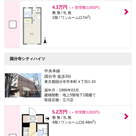
4.3万円
（＋管理費3,000円）
敷 無 / 礼 無
2
1階 / ワンルーム(17m
)
国分寺シティハイツ
中央本線
国分寺 徒歩3分
東京都国分寺市本町４丁目1-10
築年月：1986年03月
建物階数：地上5階地下1階建て
取扱店舗：立川店
5.2万円
（＋管理費3,000円）
敷 無 / 礼 無
2
4階 / ワンルーム(16.48m
)