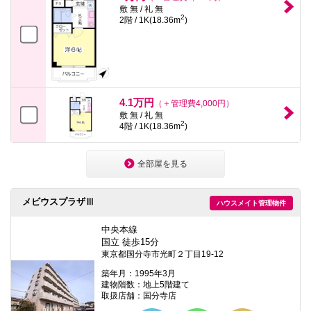
敷 無 / 礼 無
2
2階 / 1K(18.36m
)
4.1万円
（＋管理費4,000円）
敷 無 / 礼 無
2
4階 / 1K(18.36m
)
全部屋を見る
メビウスプラザⅢ
ハウスメイト管理物件
中央本線
国立 徒歩15分
東京都国分寺市光町２丁目19-12
築年月：1995年3月
建物階数：地上5階建て
取扱店舗：国分寺店