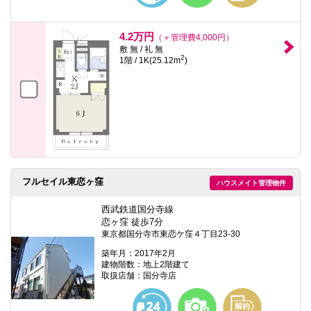
4.2万円
（＋管理費4,000円）
敷 無 / 礼 無
2
1階 / 1K(25.12m
)
フルセイル東恋ヶ窪
ハウスメイト管理物件
西武鉄道国分寺線
恋ヶ窪 徒歩7分
東京都国分寺市東恋ケ窪４丁目23-30
築年月：2017年2月
建物階数：地上2階建て
取扱店舗：国分寺店