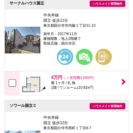
サークルハウス国立
ハウスメイト管理物件
中央本線
国立 徒歩11分
東京都国分寺市内藤２丁目31-10
築年月：2017年11月
建物階数：地上2階建て
取扱店舗：国分寺店
4万円
（＋管理費3,000円）
敷 1ヶ月 / 礼 無
2
1階 / ワンルーム(10.82m
)
ソワール国立Ｃ
ハウスメイト管理物件
中央本線
国立 徒歩12分
東京都国分寺市西町１丁目8-7