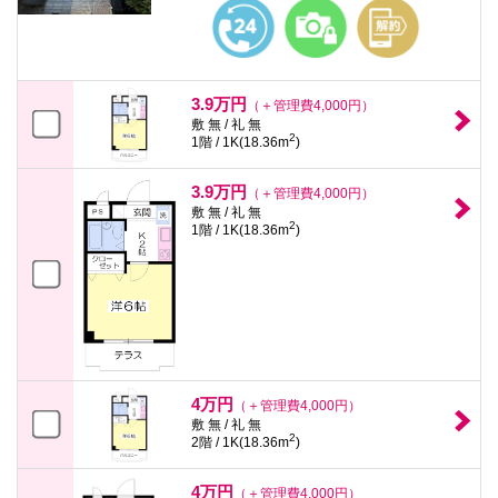
本
文
に
移
動
し
3.9万円
（＋管理費4,000円）
ま
敷 無 / 礼 無
す
2
1階 / 1K(18.36m
)
フ
ッ
タ
3.9万円
（＋管理費4,000円）
情
敷 無 / 礼 無
報
2
1階 / 1K(18.36m
)
に
移
動
し
ま
す
4万円
（＋管理費4,000円）
敷 無 / 礼 無
2
2階 / 1K(18.36m
)
4万円
（＋管理費4,000円）