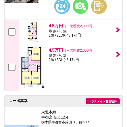
4.5万円
（＋管理費2,000円）
敷 無 / 礼 無
2
1階 / 2LDK(48.17m
)
4.5万円
（＋管理費2,000円）
敷 無 / 礼 無
2
2階 / 3DK(48.17m
)
コーポ高幸
ハウスメイト管理物件
東北本線
宇都宮 徒歩12分
栃木県宇都宮市簗瀬３丁目3-17