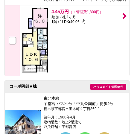
4.45万円
（＋管理費1,800円）
敷 無 / 礼 1ヶ月
2
1階 / 1LDK(40.06m
)
コーポ阿部Ａ棟
ハウスメイト管理物件
東北本線
宇都宮 バス29分「中丸公園前」徒歩4分
栃木県宇都宮市宝木町２丁目869-1
築年月：1988年4月
建物階数：地上2階建て
取扱店舗：宇都宮店