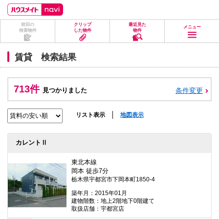
ペ
ペ
こ
こ
こ
ー
ー
こ
こ
こ
ジ
ジ
か
か
か
前回の
クリップ
最近見た
の
内
ら
ら
ら
メニュー
検索物件
した物件
物件
先
を
ヘ
本
フ
頭
移
ッ
文
ッ
に
動
ダ
に
タ
賃貸 検索結果
な
す
情
な
情
り
る
報
り
報
ま
た
に
ま
に
す。
め
な
す。
な
713件
見つかりました
条件変更
の
り
り
リ
ま
ま
ン
す。
す。
ク
リスト表示
地図表示
で
す。
ヘ
カレントⅡ
ッ
ダ
情
東北本線
報
岡本 徒歩7分
に
栃木県宇都宮市下岡本町1850-4
移
動
築年月：2015年01月
し
建物階数：地上2階地下0階建て
ま
取扱店舗：宇都宮店
す