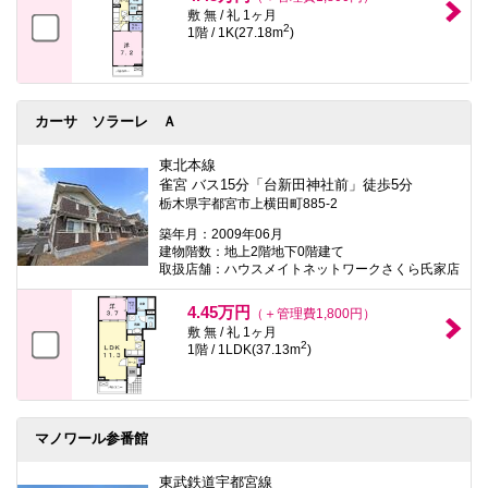
敷 無 / 礼 1ヶ月
2
1階 / 1K(27.18m
)
カーサ ソラーレ Ａ
東北本線
雀宮 バス15分「台新田神社前」徒歩5分
栃木県宇都宮市上横田町885-2
築年月：2009年06月
建物階数：地上2階地下0階建て
取扱店舗：ハウスメイトネットワークさくら氏家店
4.45万円
（＋管理費1,800円）
敷 無 / 礼 1ヶ月
2
1階 / 1LDK(37.13m
)
マノワール参番館
東武鉄道宇都宮線