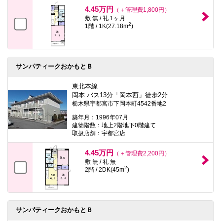
本
4.45万円
（＋管理費1,800円）
文
敷 無 / 礼 1ヶ月
に
2
1階 / 1K(27.18m
)
移
動
し
ま
す
サンパティークおかもとＢ
フ
ッ
タ
東北本線
情
岡本 バス13分「岡本西」徒歩2分
報
栃木県宇都宮市下岡本町4542番地2
に
移
築年月：1996年07月
動
建物階数：地上2階地下0階建て
し
取扱店舗：宇都宮店
ま
す
4.45万円
（＋管理費2,200円）
敷 無 / 礼 無
2
2階 / 2DK(45m
)
サンパティークおかもとＢ