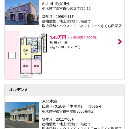
西川田 徒歩19分
栃木県宇都宮市今宮２丁目5-16
築年月：1998年11月
建物階数：地上2階地下0階建て
取扱店舗：ハウスメイトネットワークさくら氏家店
4.45万円
（＋管理費2,200円）
敷 無 / 礼 無
2
2階 / 2DK(54.76m
)
オルデンＡ
東北本線
氏家 バス20分「中里東組」徒歩5分
栃木県宇都宮市中里町3000番地2
築年月：2011年05月
建物階数：地上2階地下0階建て
取扱店舗：ハウスメイトネットワークさくら氏家店