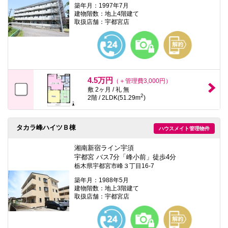
築年月：1997年7月
建物階数：地上4階建て
取扱店舗：宇都宮店
4.5万円
（＋管理費3,000円）
敷 2ヶ月 / 礼 無
2
2階 / 2LDK(51.29m
)
タカラ峰ハイツＢ棟
ハウスメイト管理物件
湘南新宿ライン宇須
宇都宮 バス7分「峰小前」徒歩4分
栃木県宇都宮市峰３丁目16-7
築年月：1988年5月
建物階数：地上3階建て
取扱店舗：宇都宮店