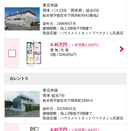
東北本線
岡本 バス13分「岡本西」徒歩2分
栃木県宇都宮市下岡本町4542番地2
築年月：1996年07月
建物階数：地上2階地下0階建て
取扱店舗：ハウスメイトネットワークさくら氏家店
4.45万円
（＋管理費2,200円）
敷 無 / 礼 無
2
2階 / 2DK(45m
)
カレントⅡ
東北本線
岡本 徒歩7分
栃木県宇都宮市下岡本町1850-4
築年月：2015年01月
建物階数：地上2階地下0階建て
取扱店舗：ハウスメイトネットワークさくら氏家店
4.45万円
（＋管理費1,800円）