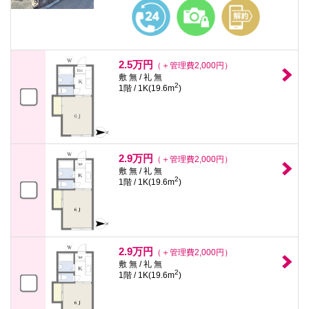
本
文
に
移
動
し
2.5万円
（＋管理費2,000円）
ま
敷 無 / 礼 無
す
2
1階 / 1K(19.6m
)
フ
ッ
タ
情
報
に
2.9万円
（＋管理費2,000円）
移
敷 無 / 礼 無
動
2
1階 / 1K(19.6m
)
し
ま
す
2.9万円
（＋管理費2,000円）
敷 無 / 礼 無
2
1階 / 1K(19.6m
)