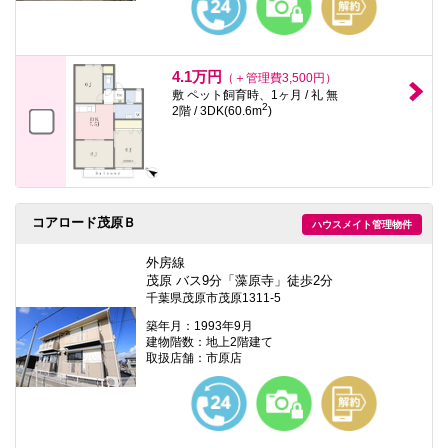
4.1万円
（＋管理費3,500円）
敷 ペット飼育時、1ヶ月 / 礼 無
2
2階 / 3DK(60.6m
)
コアロード茂原Ｂ
ハウスメイト管理物件
外房線
茂原 バス9分「藻原寺」徒歩2分
千葉県茂原市茂原1311-5
築年月：1993年9月
建物階数：地上2階建て
取扱店舗：市原店