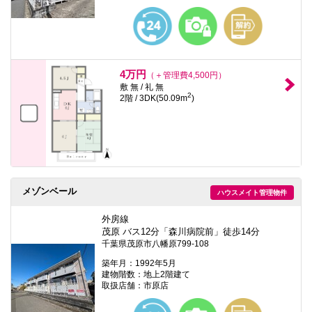
4万円
（＋管理費4,500円）
敷 無 / 礼 無
2
2階 / 3DK(50.09m
)
メゾンベール
ハウスメイト管理物件
外房線
茂原 バス12分「森川病院前」徒歩14分
千葉県茂原市八幡原799-108
築年月：1992年5月
建物階数：地上2階建て
取扱店舗：市原店