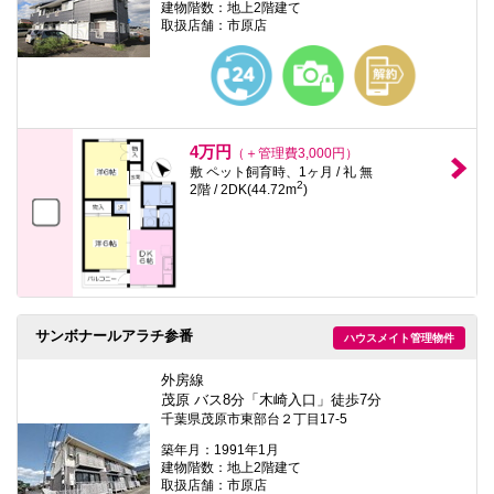
建物階数：地上2階建て
取扱店舗：市原店
4万円
（＋管理費3,000円）
敷 ペット飼育時、1ヶ月 / 礼 無
2
2階 / 2DK(44.72m
)
サンボナールアラチ参番
ハウスメイト管理物件
外房線
茂原 バス8分「木崎入口」徒歩7分
千葉県茂原市東部台２丁目17-5
築年月：1991年1月
建物階数：地上2階建て
取扱店舗：市原店