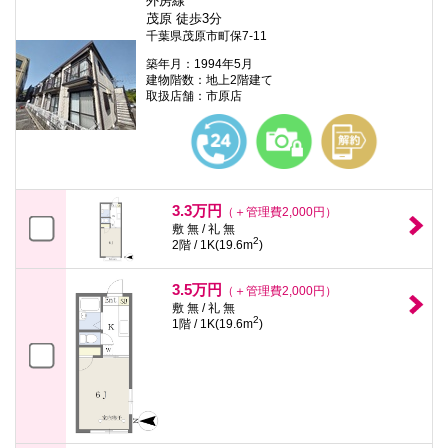
外房線
茂原 徒歩3分
千葉県茂原市町保7-11
築年月：1994年5月
建物階数：地上2階建て
取扱店舗：市原店
3.3万円
（＋管理費2,000円）
敷 無 / 礼 無
2
2階 / 1K(19.6m
)
3.5万円
（＋管理費2,000円）
敷 無 / 礼 無
2
1階 / 1K(19.6m
)