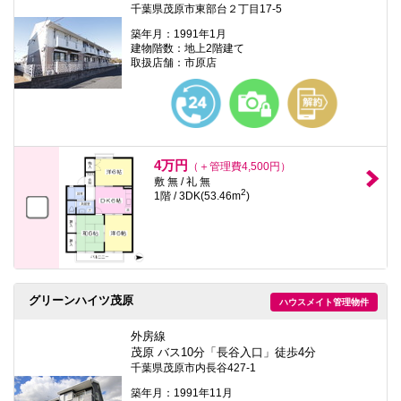
千葉県茂原市東部台２丁目17-5
築年月：1991年1月
建物階数：地上2階建て
取扱店舗：市原店
4万円
（＋管理費4,500円）
敷 無 / 礼 無
2
1階 / 3DK(53.46m
)
グリーンハイツ茂原
ハウスメイト管理物件
外房線
茂原 バス10分「長谷入口」徒歩4分
千葉県茂原市内長谷427-1
築年月：1991年11月