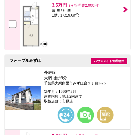
3.5万円
（＋管理費2,000円）
敷 無 / 礼 無
2
1階 / 1K(19.6m
)
フォーブルみずほ
ハウスメイト管理物件
外房線
大網 徒歩9分
千葉県大網白里市みずほ台１丁目2-26
築年月：1996年2月
建物階数：地上2階建て
取扱店舗：市原店