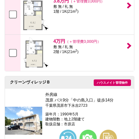
3.8万円
（＋管理費3,000円）
敷 無 / 礼 無
2
1階 / 1K(21m
)
4万円
（＋管理費3,000円）
敷 無 / 礼 無
2
2階 / 1K(21m
)
クリーンヴィレッジＢ
ハウスメイト管理物件
外房線
茂原 バス9分「中の島入口」徒歩14分
千葉県茂原市下永吉2723
築年月：1990年5月
建物階数：地上2階建て
取扱店舗：市原店