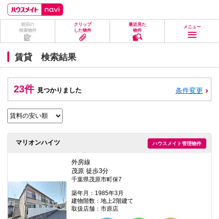
ペ
ペ
こ
こ
こ
ー
ー
こ
こ
こ
ジ
ジ
か
か
か
前回の
クリップ
最近見た
の
内
ら
ら
ら
メニュー
検索物件
した物件
物件
先
を
ヘ
本
フ
頭
移
ッ
文
ッ
に
動
ダ
に
タ
賃貸 検索結果
な
す
情
な
情
り
る
報
り
報
ま
た
に
ま
に
す。
め
な
す。
な
23件
見つかりました
条件変更
の
り
り
リ
ま
ま
ン
す。
す。
ク
で
す。
ヘ
マリオンハイツ
ハウスメイト管理物件
ッ
ダ
情
外房線
報
茂原 徒歩3分
に
千葉県茂原市町保7
移
動
築年月：1985年3月
し
建物階数：地上2階建て
ま
取扱店舗：市原店
す