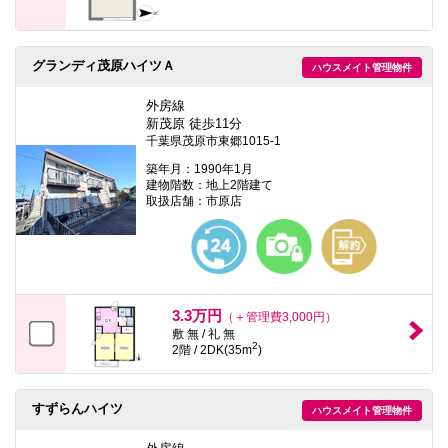
グランディ茂原ハイツＡ
ハウスメイト管理物件
外房線
新茂原 徒歩11分
千葉県茂原市東郷1015-1
築年月：1990年1月
建物階数：地上2階建て
取扱店舗：市原店
3.3万円
（＋管理費3,000円）
敷 無 / 礼 無
2
2階 / 2DK(35m
)
すずらんハイツ
ハウスメイト管理物件