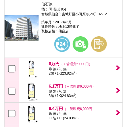
仙石線
榴ヶ岡 徒歩9分
宮城県仙台市宮城野区小田原弓ノ町102-12
築年月：2017年3月
建物階数：地上12階建て
取扱店舗：仙台店
6万円
（＋管理費6,000円）
敷 無 / 礼 無
2
2階 / 1K(23.82m
)
6.1万円
（＋管理費6,000円）
敷 無 / 礼 無
2
3階 / 1K(24.83m
)
6.4万円
（＋管理費6,000円）
敷 無 / 礼 無
2
11階 / 1K(24.83m
)