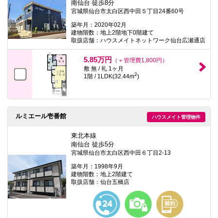
南仙台 徒歩8分
宮城県仙台市太白区西中田５丁目24番60号
築年月：2020年02月
建物階数：地上2階地下0階建て
取扱店舗：ハウスメイトネットワーク仙台広瀬通店
5.85万円
（＋管理費1,800円）
敷 無 / 礼 1ヶ月
2
1階 / 1LDK(32.44m
)
ルミエール壱番館
ハウスメイト管理物件
東北本線
南仙台 徒歩5分
宮城県仙台市太白区西中田６丁目2-13
築年月：1998年9月
建物階数：地上2階建て
取扱店舗：仙台五橋店