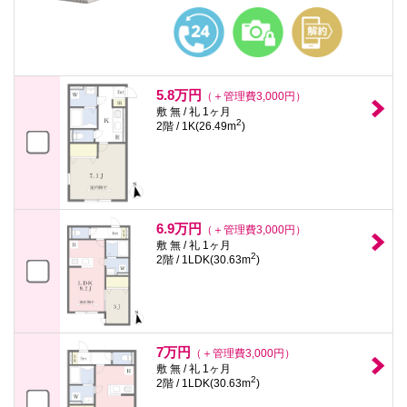
本
文
に
移
動
し
5.8万円
ま
（＋管理費3,000円）
す
敷 無 / 礼 1ヶ月
2
フ
2階 / 1K(26.49m
)
ッ
タ
情
報
に
移
動
6.9万円
（＋管理費3,000円）
し
敷 無 / 礼 1ヶ月
ま
2
2階 / 1LDK(30.63m
)
す
7万円
（＋管理費3,000円）
敷 無 / 礼 1ヶ月
2
2階 / 1LDK(30.63m
)