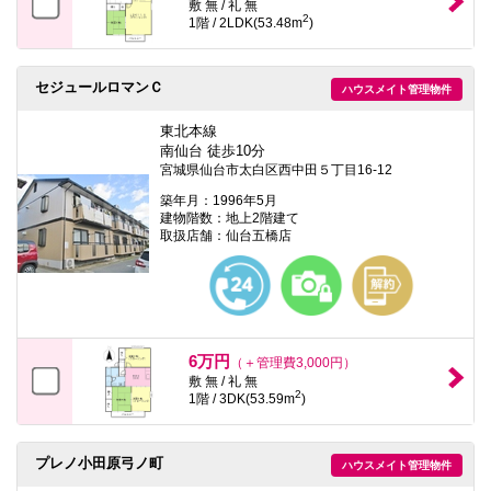
敷 無 / 礼 無
2
1階 / 2LDK(53.48m
)
セジュールロマンＣ
ハウスメイト管理物件
東北本線
南仙台 徒歩10分
宮城県仙台市太白区西中田５丁目16-12
築年月：1996年5月
建物階数：地上2階建て
取扱店舗：仙台五橋店
6万円
（＋管理費3,000円）
敷 無 / 礼 無
2
1階 / 3DK(53.59m
)
プレノ小田原弓ノ町
ハウスメイト管理物件