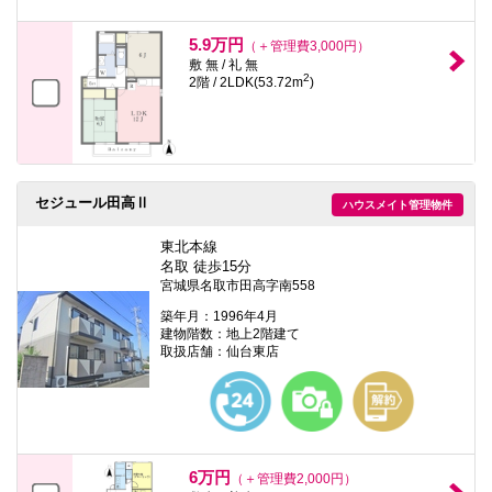
5.9万円
（＋管理費3,000円）
敷 無 / 礼 無
2
2階 / 2LDK(53.72m
)
セジュール田高Ⅱ
ハウスメイト管理物件
東北本線
名取 徒歩15分
宮城県名取市田高字南558
築年月：1996年4月
建物階数：地上2階建て
取扱店舗：仙台東店
6万円
（＋管理費2,000円）