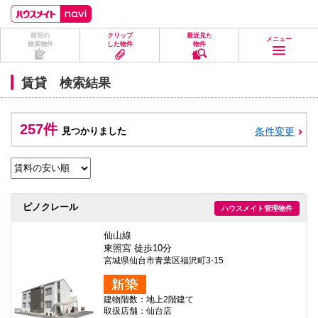
ペ
ペ
こ
こ
こ
ー
ー
こ
こ
こ
ジ
ジ
か
か
か
前回の
クリップ
最近見た
の
内
ら
ら
ら
メニュー
検索物件
した物件
物件
先
を
ヘ
本
フ
頭
移
ッ
文
ッ
に
動
ダ
に
タ
賃貸 検索結果
な
す
情
な
情
り
る
報
り
報
ま
た
に
ま
に
す。
め
な
す。
な
257件
見つかりました
条件変更
の
り
り
リ
ま
ま
ン
す。
す。
ク
で
す。
ヘ
ピノクレール
ハウスメイト管理物件
ッ
ダ
情
仙山線
報
東照宮 徒歩10分
に
宮城県仙台市青葉区福沢町3-15
移
動
し
建物階数：地上2階建て
ま
取扱店舗：仙台店
す