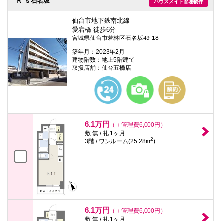
Ｒ’ｓ石名坂
ハウスメイト管理物件
仙台市地下鉄南北線
愛宕橋 徒歩6分
宮城県仙台市若林区石名坂49-18
築年月：2023年2月
建物階数：地上5階建て
取扱店舗：仙台五橋店
6.1万円
（＋管理費6,000円）
敷 無 / 礼 1ヶ月
2
3階 / ワンルーム(25.28m
)
6.1万円
（＋管理費6,000円）
敷 無 / 礼 1ヶ月