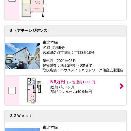
ミ・アモーレジデンス
東北本線
名取 徒歩9分
宮城県名取市増田２丁目8番18号
築年月：2021年03月
建物階数：地上2階地下0階建て
取扱店舗：ハウスメイトネットワーク仙台広瀬通店
5.8万円
（＋管理費1,800円）
敷 無 / 礼 1ヶ月
2
2階 / ワンルーム(40.94m
)
３２Ｗｅｓｔ
東北本線