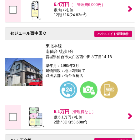
6.4万円
（＋管理費6,000円）
敷 無 / 礼 無
2
12階 / 1K(24.83m
)
セジュール西中田Ｃ
ハウスメイト管理物件
東北本線
南仙台 徒歩7分
宮城県仙台市太白区西中田３丁目14-18
築年月：1995年3月
建物階数：地上2階建て
取扱店舗：仙台五橋店
6.1万円
（管理費なし）
敷 6.1万円 / 礼 無
2
2階 / 3DK(53.68m
)