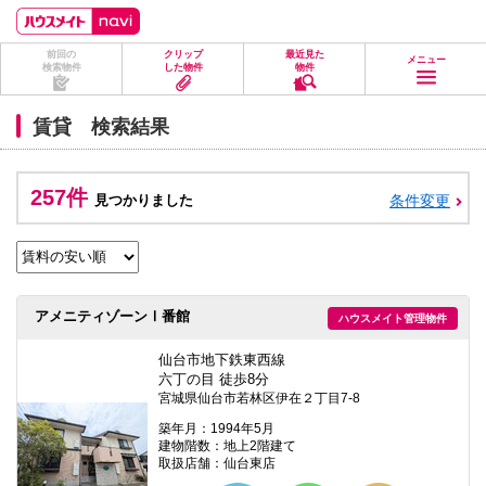
ペ
ペ
こ
こ
こ
ー
ー
こ
こ
こ
ジ
ジ
か
か
か
前回の
クリップ
最近見た
の
内
ら
ら
ら
メニュー
検索物件
した物件
物件
先
を
ヘ
本
フ
頭
移
ッ
文
ッ
に
動
ダ
に
タ
賃貸 検索結果
な
す
情
な
情
り
る
報
り
報
ま
た
に
ま
に
す。
め
な
す。
な
257件
見つかりました
条件変更
の
り
り
リ
ま
ま
ン
す。
す。
ク
で
す。
ヘ
アメニティゾーンⅠ番館
ハウスメイト管理物件
ッ
ダ
情
仙台市地下鉄東西線
報
六丁の目 徒歩8分
に
宮城県仙台市若林区伊在２丁目7-8
移
動
築年月：1994年5月
し
建物階数：地上2階建て
ま
取扱店舗：仙台東店
す