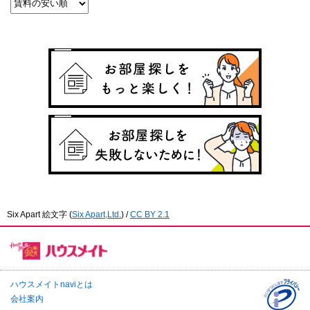
Six Apart 絵文字
(
Six Apart,Ltd.
) /
CC BY 2.1
ハウスメイトnaviとは
会社案内