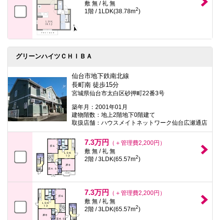
敷 無 / 礼 無
2
1階 / 1LDK(38.78m
)
グリーンハイツＣＨＩＢＡ
仙台市地下鉄南北線
長町南 徒歩15分
宮城県仙台市太白区砂押町22番3号
築年月：2001年01月
建物階数：地上2階地下0階建て
取扱店舗：ハウスメイトネットワーク仙台広瀬通店
7.3万円
（＋管理費2,200円）
敷 無 / 礼 無
2
2階 / 3LDK(65.57m
)
7.3万円
（＋管理費2,200円）
敷 無 / 礼 無
2
2階 / 3LDK(65.57m
)