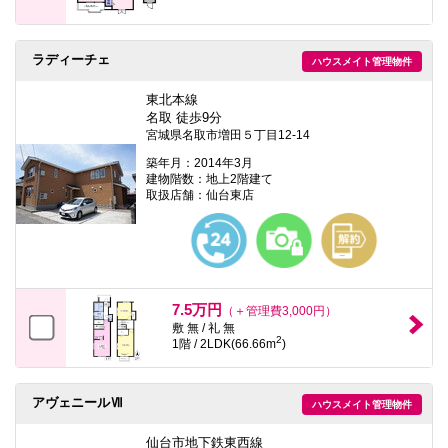
ラディーチェ
ハウスメイト管理物件
東北本線
名取 徒歩9分
宮城県名取市増田５丁目12-14
築年月：2014年3月
建物階数：地上2階建て
取扱店舗：仙台東店
7.5万円
（＋管理費3,000円）
敷 無 / 礼 無
2
1階 / 2LDK(66.66m
)
アヴェニールⅦ
ハウスメイト管理物件
仙台市地下鉄東西線