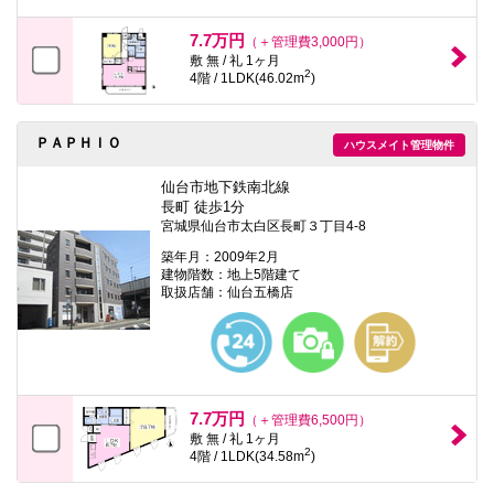
7.7万円
（＋管理費3,000円）
敷 無 / 礼 1ヶ月
2
4階 / 1LDK(46.02m
)
ＰＡＰＨＩＯ
ハウスメイト管理物件
仙台市地下鉄南北線
長町 徒歩1分
宮城県仙台市太白区長町３丁目4-8
築年月：2009年2月
建物階数：地上5階建て
取扱店舗：仙台五橋店
7.7万円
（＋管理費6,500円）
敷 無 / 礼 1ヶ月
2
4階 / 1LDK(34.58m
)