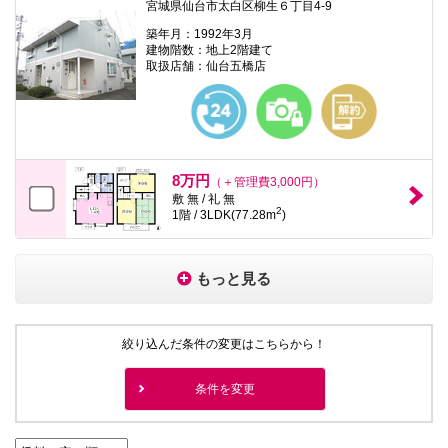
宮城県仙台市太白区柳生６丁目4-9
築年月：1992年3月
建物階数：地上2階建て
取扱店舗：仙台五橋店
8万円
（＋管理費3,000円）
敷 無 / 礼 無
2
1階 / 3LDK(77.28m
)
もっと見る
絞り込んだ条件の変更はこちらから！
条件を変更