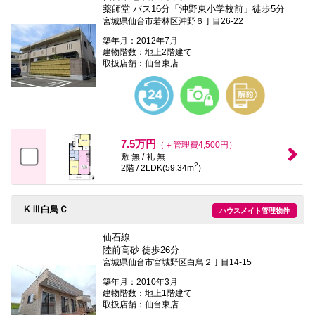
薬師堂 バス16分「沖野東小学校前」徒歩5分
宮城県仙台市若林区沖野６丁目26-22
築年月：2012年7月
建物階数：地上2階建て
取扱店舗：仙台東店
7.5万円
（＋管理費4,500円）
敷 無 / 礼 無
2
2階 / 2LDK(59.34m
)
ＫⅢ白鳥Ｃ
ハウスメイト管理物件
仙石線
陸前高砂 徒歩26分
宮城県仙台市宮城野区白鳥２丁目14-15
築年月：2010年3月
建物階数：地上1階建て
取扱店舗：仙台東店