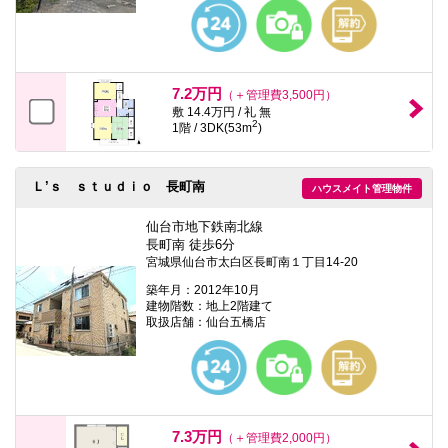
本
文
に
移
動
し
7.2万円
（＋管理費3,500円）
ま
敷 14.4万円 / 礼 無
す
2
1階 / 3DK(53m
)
フ
ッ
タ
情
Ｌ’ｓ ｓｔｕｄｉｏ 長町南
ハウスメイト管理物件
報
に
仙台市地下鉄南北線
移
長町南 徒歩6分
動
宮城県仙台市太白区長町南１丁目14-20
し
ま
築年月：2012年10月
す
建物階数：地上2階建て
取扱店舗：仙台五橋店
7.3万円
（＋管理費2,000円）